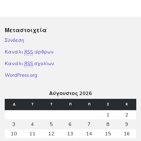
Μεταστοιχεία
Σύνδεση
Κανάλι
RSS
άρθρων
Κανάλι
RSS
σχολίων
WordPress.org
Αύγουστος 2026
Δ
Τ
Τ
Π
Π
Σ
Κ
1
2
3
4
5
6
7
8
9
10
11
12
13
14
15
16