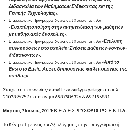
Διδασκαλία των Μαθημάτων Ειδικότητας και της
Γενικής Τεχνολογίας»
.
Επιμορφωτικό Πρόγραμμα, διάρκειας 10 ωρών, με τίτλο
«Ευαισθητοποίηση στην αντιμετώπιση των μαθητών
με μαθησιακές δυσκολίες»
.
«Επίλυση
Επιμορφωτικό Πρόγραμμα, διάρκειας 10 ωρών, με τίτλο
συγκρούσεων στο σχολείο: Σχέσεις μαθητών-γονέων-
διδασκόντων»
.
«Από το
Επιμορφωτικό Πρόγραμμα, διάρκειας 10 ωρών, με τίτλο
Εγώ στο Εμείς: Αρχές δημιουργίας και λειτουργίας της
ομάδας»
.
Στοιχεία επικοινωνίας: e-mail: rkalouri@aspete.gr, στο τηλ
2102896757 ή στα κινητά 6987986326 & 697195881
Μάρτιος ? Ιούνιος 2013: Κ.Ε.Α.Ε.Σ. ΨΥΧΟΛΟΓΙΑΣ Ε.Κ.Π.Α.
Το Κέντρο Έρευνας και Αξιολόγησης στην Επαγγελματική