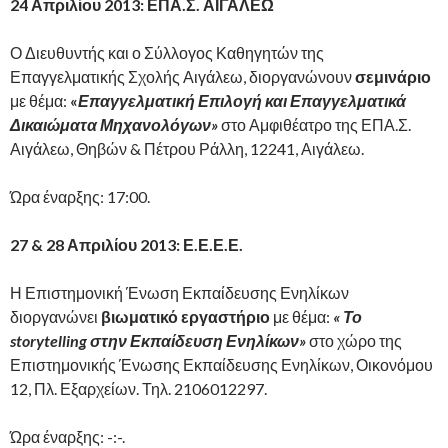
24 Απριλίου 2013: ΕΠΑ.Σ. ΑΙΓΑΛΕΩ
Ο Διευθυντής και ο Σύλλογος Καθηγητών της
Επαγγελματικής Σχολής Αιγάλεω, διοργανώνουν
σεμινάριο
με θέμα:
«
Επαγγελματική Επιλογή και Επαγγελματικά
Δικαιώματα Μηχανολόγων»
στο Αμφιθέατρο της ΕΠΑ.Σ.
Αιγάλεω, Θηβών & Πέτρου Ράλλη, 12241, Αιγάλεω.
Ώρα έναρξης: 17:00.
27 & 28 Απριλίου 2013: Ε.Ε.Ε.Ε.
Η Επιστημονική Ένωση Εκπαίδευσης Ενηλίκων
διοργανώνει
βιωματικό εργαστήριο
με θέμα:
« Το
storytelling στην Εκπαίδευση Ενηλίκων»
στο χώρο της
Επιστημονικής Ένωσης Εκπαίδευσης Ενηλίκων, Οικονόμου
12, Πλ. Εξαρχείων. Τηλ. 2106012297.
Ώρα έναρξης: -:-.