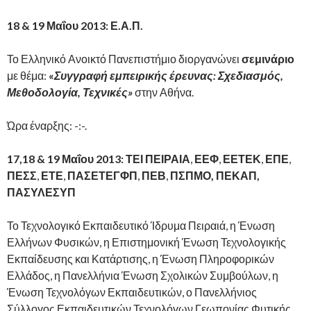
18 & 19 Μαΐου 2013: Ε.Α.Π.
Το Ελληνικό Ανοικτό Πανεπιστήμιο διοργανώνει
σεμινάριο
με θέμα:
«
Συγγραφή εμπειρικής έρευνας: Σχεδιασμός,
Μεθοδολογία, Τεχνικές
»
στην Αθήνα.
Ώρα έναρξης: -:-.
17,18 & 19 Μαΐου 2013:
ΤΕΙ ΠΕΙΡΑΙΑ
,
ΕΕΦ
,
ΕΕΤΕΚ
,
ΕΠΕ
,
ΠΕΣΣ
,
ΕΤΕ
,
ΠΑΣΕΤΕΓΦΠ
,
ΠΕΒ
,
ΠΣΠΜΟ, ΠΕΚΑΠ,
ΠΑΣΥΛΕΣΥΠ
Το Τεχνολογικό Εκπαιδευτικό Ίδρυμα Πειραιά, η Ένωση
Ελλήνων Φυσικών, η Επιστημονική Ένωση Τεχνολογικής
Εκπαίδευσης και Κατάρτισης, η Ένωση Πληροφορικών
Ελλάδος, η Πανελλήνια Ένωση Σχολικών Συμβούλων, η
Ένωση Τεχνολόγων Εκπαιδευτικών, ο Πανελλήνιος
Σύλλογος Εκπαιδευτικών Τεχνολόγων Γεωπονίας Φυτικής