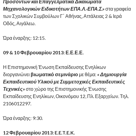
Προσόντων και Επαγγελματικά Δικαιώματα
Μηχανολογικών Ειδικοτήτων ΕΠΑ.Λ.-ΕΠΑ.Σ.»
στα γραφεία
των Σχολικών Συμβούλων Γ΄ Αθήνας, Αττάλειας 2 & Ιερά
Οδός, Αιγάλεω.
Ώρα έναρξης: 12:15.
09 & 10 Φεβρουαρίου 2013: Ε.Ε.Ε.Ε.
Η Επιστημονική Ένωση Εκπαίδευσης Ενηλίκων
διοργανώνει
βιωματικό σεμινάριο
με θέμα:
« Δημιουργία
Εκπαιδευτικού Υλικού με Συμμετοχικές Εκπαιδευτικές
Τεχνικές»
στο χώρο της Επιστημονικής Ένωσης
Εκπαίδευσης Ενηλίκων, Οικονόμου 12, Πλ. Εξαρχείων. Τηλ.
2106012297.
Ώρα έναρξης: 9:30.
12 Φεβρουαρίου 2013:
E
.
E
.
T
.
E
.
K
.