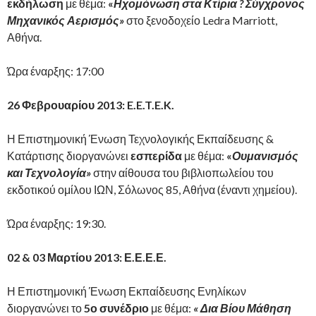
εκδήλωση
με θέμα:
«
Ηχομόνωση στα Κτίρια ? Σύγχρονος
Μηχανικός Αερισμός»
στο ξενοδοχείο Ledra Marriott,
Αθήνα.
Ώρα έναρξης: 17:00
26 Φεβρουαρίου 2013:
E
.
E
.
T
.
E
.
K
.
Η Επιστημονική Ένωση Τεχνολογικής Εκπαίδευσης &
Κατάρτισης διοργανώνει
εσπερίδα
με θέμα:
«
Ουμανισμός
και Τεχνολογία
»
στην αίθουσα του βιβλιοπωλείου του
εκδοτικού ομίλου ΙΩΝ, Σόλωνος 85, Αθήνα (έναντι χημείου).
Ώρα έναρξης: 19:30.
02 & 03 Μαρτίου 2013: Ε.Ε.Ε.Ε.
Η Επιστημονική Ένωση Εκπαίδευσης Ενηλίκων
διοργανώνει το
5ο
συνέδριο
με θέμα:
« Δια Βίου Μάθηση