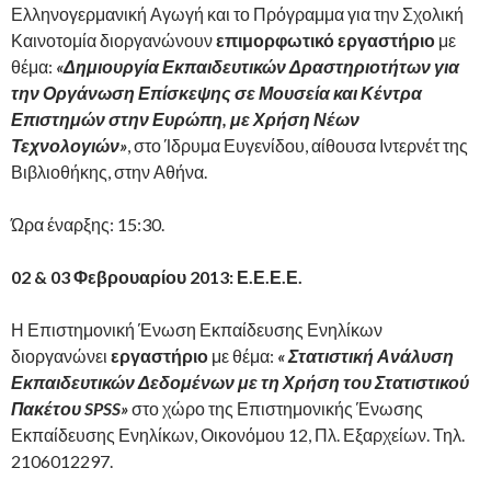
Ελληνογερμανική Αγωγή και το Πρόγραμμα για την Σχολική
Καινοτομία διοργανώνουν
επιμορφωτικό εργαστήριο
με
θέμα:
«Δημιουργία Εκπαιδευτικών Δραστηριοτήτων για
την Οργάνωση Επίσκεψης σε Μουσεία και Κέντρα
Επιστημών στην Ευρώπη, με Χρήση Νέων
Τεχνολογιών»
,
στο Ίδρυμα Ευγενίδου, αίθουσα Ιντερνέτ της
Βιβλιοθήκης, στην Αθήνα.
Ώρα έναρξης: 15:30.
02 & 03 Φεβρουαρίου 2013: Ε.Ε.Ε.Ε.
Η Επιστημονική Ένωση Εκπαίδευσης Ενηλίκων
διοργανώνει
εργαστήριο
με θέμα:
« Στατιστική Ανάλυση
Εκπαιδευτικών Δεδομένων με τη Χρήση του Στατιστικού
Πακέτου SPSS»
στο χώρο της Επιστημονικής Ένωσης
Εκπαίδευσης Ενηλίκων, Οικονόμου 12, Πλ. Εξαρχείων. Τηλ.
2106012297.