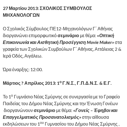
27 Μαρτίου 2013: ΣΧΟΛΙΚΟΣ ΣΥΜΒΟΥΛΟΣ
ΜΗΧΑΝΟΛΟΓΩΝ
Ο Σχολικός Σύμβουλος ΠΕ12-Μηχανολόγων Γ΄ Αθήνας
διοργανώνει επιμορφωτικό
σεμινάριο
με θέμα:
«
Οπτική
Επικοινωνία και Αισθητική Προσέγγιση Movie Maker»
στα
γραφεία των Σχολικών Συμβούλων Γ΄ Αθήνας, Αττάλειας 2 &
Ιερά Οδός, Αιγάλεω.
Ώρα έναρξης: 12:00.
ο
Μάρτιος ? Απρίλιος 2013: 1
Γ.Ν.Σ., Γ.Π.Δ.Ν.Σ. & Ε.Γ.
ο
Το 1
Γυμνάσιο Νέας Σμύρνης σε συνεργασία με το Γραφείο
Παιδείας του Δήμου Νέας Σμύρνης και την Ένωση Γονέων
διοργανώνουν
σεμινάριο
με θέμα:
«
Γονείς – Έφηβοι και
Επαγγελματικός Προσανατολισμός»
στην αίθουσα
ου
εκδηλώσεων του 1
Γυμνασίου του Δήμου Νέας Σμύρνης ,