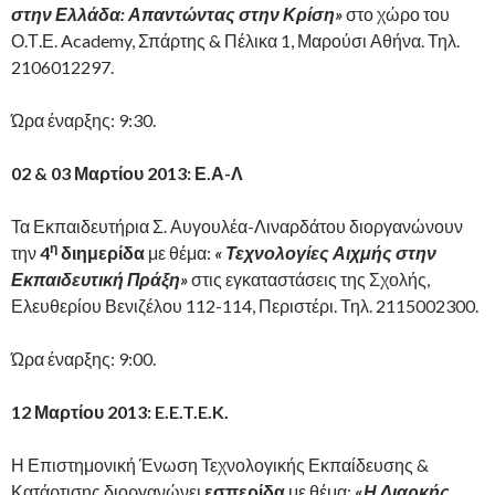
στην Ελλάδα: Απαντώντας στην Κρίση»
στο χώρο του
Ο.Τ.Ε. Academy, Σπάρτης & Πέλικα 1, Μαρούσι Αθήνα. Τηλ.
2106012297.
Ώρα έναρξης: 9:30.
02 & 03 Μαρτίου 2013: Ε.Α-Λ
Τα Εκπαιδευτήρια Σ. Αυγουλέα-Λιναρδάτου διοργανώνουν
η
την
4
διημερίδα
με θέμα:
« Τεχνολογίες Αιχμής στην
Εκπαιδευτική Πράξη»
στις εγκαταστάσεις της Σχολής,
Ελευθερίου Βενιζέλου 112-114, Περιστέρι. Τηλ. 2115002300.
Ώρα έναρξης: 9:00.
12 Μαρτίου 2013:
E
.
E
.
T
.
E
.
K
.
Η Επιστημονική Ένωση Τεχνολογικής Εκπαίδευσης &
Κατάρτισης διοργανώνει
εσπερίδα
με θέμα:
«
Η Διαρκής