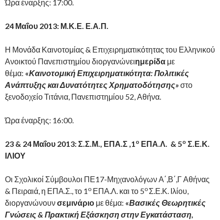
Ώρα έναρξης: 17:00.
24 Μαΐου 2013: Μ.Κ.Ε. Ε.Α.Π.
Η Μονάδα Καινοτομίας & Επιχειρηματικότητας του Ελληνικού
Ανοικτού Πανεπιστημίου διοργανώνει
ημερίδα
με
θέμα:
«
Καινοτομική Επιχειρηματικότητα: Πολιτικές
Ανάπτυξης και Δυνατότητες Χρηματοδότησης
»
στο
ξενοδοχείο Τιτάνια, Πανεπιστημίου 52, Αθήνα.
Ώρα έναρξης: 16:00.
o
o
23 & 24 Μαΐου 2013: Σ.Σ.Μ., ΕΠΑ.Σ ,1
ΕΠΑ.Λ. & 5
Σ.Ε.Κ.
ΙΛΙΟΥ
Οι Σχολικοί Σύμβουλοι ΠΕ17-Μηχανολόγων Α΄,Β΄,Γ Αθήνας
o
o
& Πειραιά, η ΕΠΑ.Σ., το 1
ΕΠΑ.Λ. και το 5
Σ.Ε.Κ. Ιλίου,
διοργανώνουν
σεμινάριο
με θέμα:
«
Βασικές Θεωρητικές
Γνώσεις & Πρακτική Εξάσκηση στην Εγκατάσταση,