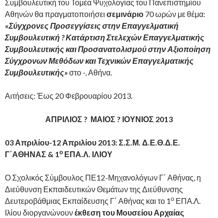
Συμβουλευτική του Τομέα Ψυχολογίας του Πανεπιστημίου
Αθηνών θα πραγματοποιήσει
σεμινάριο
70 ωρών με θέμα:
«
Σύγχρονες Προσεγγίσεις στην Επαγγελματική
Συμβουλευτική ? Κατάρτιση Στελεχών Επαγγελματικής
Συμβουλευτικής και Προσανατολισμού στην Αξιοποίηση
Σύγχρονων Μεθόδων και Τεχνικών Επαγγελματικής
Συμβουλευτικής»
στο -, Αθήνα.
Αιτήσεις: Έως 20 Φεβρουαρίου 2013.
ΑΠΡΙΛΙΟΣ ? ΜΑΙΟΣ ? ΙΟΥΝΙΟΣ 2013
03 Απριλίου-12 Απριλίου 2013: Σ.Σ.Μ. Δ.Ε.Θ.Δ.Ε.
ο
Γ΄ΑΘΗΝΑΣ & 1
ΕΠΑ.Λ. ΙΛΙΟΥ
Ο Σχολικός Σύμβουλος ΠΕ12-Μηχανολόγων Γ΄ Αθήνας, η
Διεύθυνση Εκπαιδευτικών Θεμάτων της Διεύθυνσης
ο
Δευτεροβάθμιας Εκπαίδευσης Γ΄ Αθήνας και το 1
ΕΠΑ.Λ.
Ιλίου διοργανώνουν
έκθεση του Μουσείου Αρχαίας