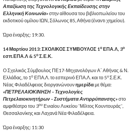
Απαξίωση της Τεχνολογικής Εκπαίδευσης στην
Ελληνική Κοινωνία
»
στην αίθουσα του βιβλιοπωλείου του
εκδοτικού ομίλου ΙΩΝ, Σόλωνος 85, Αθήνα (έναντι χημείου).
Ώρα έναρξης: 19:30.
ο
ο
14 Μαρτίου 2013: ΣΧΟΛΙΚΟΣ ΣΥΜΒΟΥΛΟΣ 1
ΕΠΑ.Λ, 3
ο
εσπ.ΕΠΑ.Λ & 5
Σ.Ε.Κ.
Ο Σχολικός Σύμβουλος ΠΕ17-Μηχανολόγων Α΄ Αθήνας & Ν.
ο
o
Ελλάδας, το 1
ΕΠΑ.Λ. το εσπερινό ΕΠΑ.Λ. και το 5
Σ.Ε.Κ.
Νέας Φιλαδέλφειας διοργανώνουν
ημερίδα
με θέμα:
«
ΠΕΤΡΕΛΑΙΟΚΙΝΗΣΗ – Τεχνολογίες
Πετρελαιοκινητήρων – Συστήματα Αντιρρύπανσης
»
στο
ου
αμφιθέατρο του 3
Ενιαίου Λυκείου ¨Μίλτος Κουντουράς¨,
Θεσσαλονίκης και Λαχανά Νέα Φιλαδέλφεια.
Ώρα έναρξης: 11:30