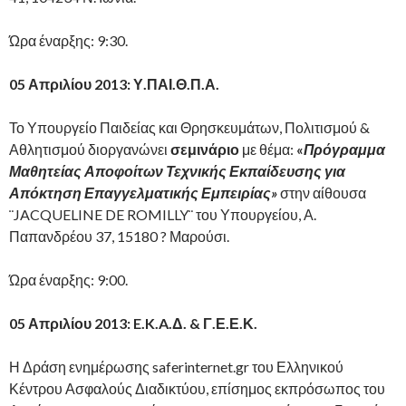
Ώρα έναρξης: 9:30.
05 Απριλίου 2013: Υ.ΠΑΙ.Θ.Π.Α.
Το Υπουργείο Παιδείας και Θρησκευμάτων, Πολιτισμού &
Αθλητισμού διοργανώνει
σεμινάριο
με θέμα:
«
Πρόγραμμα
Μαθητείας Αποφοίτων Τεχνικής Εκπαίδευσης για
Απόκτηση Επαγγελματικής Εμπειρίας»
στην αίθουσα
¨JACQUELINE DE ROMILLY¨ του Υπουργείου, Α.
Παπανδρέου 37, 15180 ? Μαρούσι.
Ώρα έναρξης: 9:00.
05 Απριλίου 2013:
E
.
K
.
A
.Δ. & Γ.Ε.Ε.Κ.
Η Δράση ενημέρωσης saferinternet.gr του Ελληνικού
Κέντρου Ασφαλούς Διαδικτύου, επίσημος εκπρόσωπος του