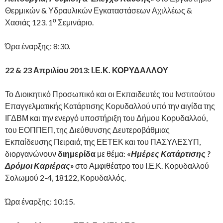
Θερμικών & Υδραυλικών Εγκαταστάσεων Αχιλλέως &
ο
Χασιάς 123. 1
Σεμινάριο.
Ώρα έναρξης: 8:30.
22 & 23 Απριλίου 2013: Ι.Ε.Κ. ΚΟΡΥΔΑΛΛΟΥ
Το Διοικητικό Προσωπικό και οι Εκπαιδευτές του Ινστιτούτου
Επαγγελματικής Κατάρτισης Κορυδαλλού υπό την αιγίδα της
ΙΓΔΒΜ και την ενεργό υποστήριξη του Δήμου Κορυδαλλού,
του ΕΟΠΠΕΠ, της Διεύθυνσης Δευτεροβάθμιας
Εκπαίδευσης Πειραιά, της ΕΕΤΕΚ και του ΠΑΣΥΛΕΣΥΠ,
διοργανώνουν
διημερίδα
με θέμα:
«
Ημέρες Κατάρτισης ?
Δρόμοι Καριέρας»
στο Αμφιθέατρο του Ι.Ε.Κ. Κορυδαλλού
Σολωμού 2-4, 18122, Κορυδαλλός.
Ώρα έναρξης: 10:15.