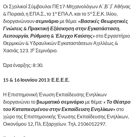
Οι Σχολικοί Σύμβουλοι ΠΕ17-Μηχανολόγων Α΄,Β΄,Γ Αθήνας
o
o
& Πειραιά, η ΕΠΑ.Σ., το 1
ΕΠΑ.Λ. και το 5
Σ.Ε.Κ. Ιλίου,
διοργανώνουν
σεμινάριο
με θέμα:
«
Βασικές Θεωρητικές
Γνώσεις & Πρακτική Εξάσκηση στην Εγκατάσταση,
Λειτουργία, Ρύθμιση & Έλεγχο Καύσης»
στο Εργαστήριο
Θερμικών & Υδραυλικών Εγκαταστάσεων Αχιλλέως &
ο
Χασιάς 123. 3
Σεμινάριο.
Ώρα έναρξης: 8:30.
15 & 16 Ιουνίου 2013: Ε.Ε.Ε.Ε.
Η Επιστημονική Ένωση Εκπαίδευσης Ενηλίκων
διοργανώνει
το
βιωματικό σεμινάριο
με θέμα:
« Το Θέατρο
του Καταπιεσμένου στην Εκπαίδευση Ενηλίκων»
στο
χώρο της Επιστημονικής Ένωσης Εκπαίδευσης Ενηλίκων,
Οικονόμου 12, Πλ. Εξαρχείων. Τηλ. 2106012297.