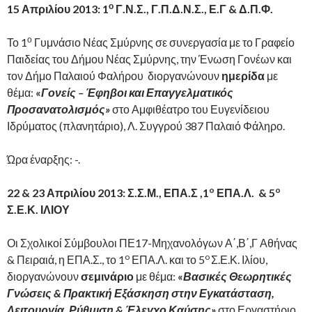
ο
15 Απριλίου 2013: 1
Γ.Ν.Σ., Γ.Π.Δ.Ν.Σ., Ε.Γ & Δ.Π.Φ.
ο
Το 1
Γυμνάσιο Νέας Σμύρνης σε συνεργασία με το Γραφείο
Παιδείας του Δήμου Νέας Σμύρνης, την Ένωση Γονέων και
τον Δήμο Παλαιού Φαλήρου διοργανώνουν
ημερίδα
με
θέμα:
«
Γονείς – Έφηβοι και Επαγγελματικός
Προσανατολισμός»
στο Αμφιθέατρο του Ευγενίδειου
Ιδρύματος (πλανητάριο), Λ. Συγγρού 387 Παλαιό Φάληρο.
Ώρα έναρξης: -.
o
o
22 & 23 Απριλίου 2013: Σ.Σ.Μ., ΕΠΑ.Σ ,1
ΕΠΑ.Λ. & 5
Σ.Ε.Κ. ΙΛΙΟΥ
Οι Σχολικοί Σύμβουλοι ΠΕ17-Μηχανολόγων Α΄,Β΄,Γ Αθήνας
o
o
& Πειραιά, η ΕΠΑ.Σ., το 1
ΕΠΑ.Λ. και το 5
Σ.Ε.Κ. Ιλίου,
διοργανώνουν
σεμινάριο
με θέμα:
«
Βασικές Θεωρητικές
Γνώσεις & Πρακτική Εξάσκηση στην Εγκατάσταση,
Λειτουργία, Ρύθμιση & Έλεγχο Καύσης»
στο Εργαστήριο