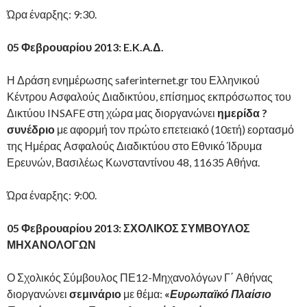
Ώρα έναρξης: 9:30.
05 Φεβρουαρίου 2013:
E
.
K
.
A
.Δ.
Η Δράση ενημέρωσης saferinternet.gr του Ελληνικού
Κέντρου Ασφαλούς Διαδικτύου, επίσημος εκπρόσωπος του
Δικτύου INSAFE στη χώρα μας διοργανώνει
ημερίδα ?
συνέδριο
με αφορμή τον πρώτο επετειακό (10ετή) εορτασμό
της Ημέρας Ασφαλούς Διαδικτύου στο Εθνικό Ίδρυμα
Ερευνών, Βασιλέως Κωνσταντίνου 48, 11635 Αθήνα.
Ώρα έναρξης: 9:00.
05 Φεβρουαρίου 2013: ΣΧΟΛΙΚΟΣ ΣΥΜΒΟΥΛΟΣ
ΜΗΧΑΝΟΛΟΓΩΝ
Ο Σχολικός Σύμβουλος ΠΕ12-Μηχανολόγων Γ΄ Αθήνας
διοργανώνει
σεμινάριο
με θέμα:
«
Ευρωπαϊκό Πλαίσιο