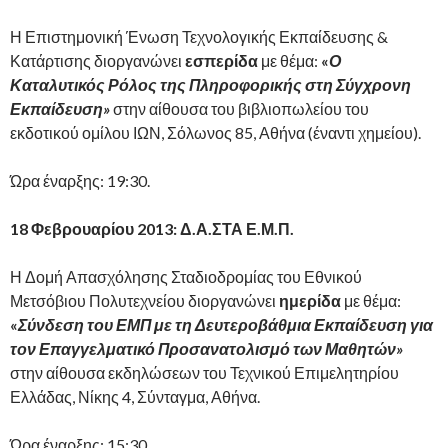
Η Επιστημονική Ένωση Τεχνολογικής Εκπαίδευσης &
Κατάρτισης διοργανώνει
εσπερίδα
με θέμα:
«
Ο
Καταλυτικός Ρόλος της Πληροφορικής στη Σύγχρονη
Εκπαίδευση
»
στην αίθουσα του βιβλιοπωλείου του
εκδοτικού ομίλου ΙΩΝ, Σόλωνος 85, Αθήνα (έναντι χημείου).
Ώρα έναρξης: 19:30.
18 Φεβρουαρίου 2013: Δ.Α.ΣΤΑ Ε.Μ.Π.
Η Δομή Απασχόλησης Σταδιοδρομίας του Εθνικού
Μετσόβιου Πολυτεχνείου διοργανώνει
ημερίδα
με θέμα:
«
Σύνδεση του ΕΜΠ με τη Δευτεροβάθμια Εκπαίδευση για
τον Επαγγελματικό Προσανατολισμό των Μαθητών
»
στην αίθουσα εκδηλώσεων του Τεχνικού Επιμελητηρίου
Ελλάδας, Νίκης 4, Σύνταγμα, Αθήνα.
Ώρα έναρξης: 15:30.