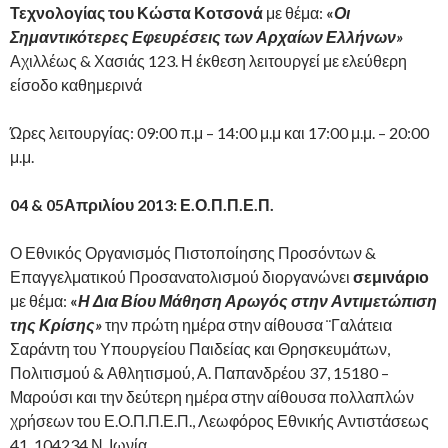
Τεχνολογίας του Κώστα Κοτσονά
με θέμα:
«
Οι
Σημαντικότερες Εφευρέσεις των Αρχαίων Ελλήνων»
Αχιλλέως & Χασιάς 123. Η έκθεση λειτουργεί με ελεύθερη
είσοδο καθημερινά
Ώρες λειτουργίας: 09:00 π.μ – 14:00 μ.μ και 17:00 μ.μ. – 20:00
μ.μ.
04 & 05Απριλίου 2013: Ε.Ο.Π.Π.Ε.Π.
Ο Εθνικός Οργανισμός Πιστοποίησης Προσόντων &
Επαγγελματικού Προσανατολισμού διοργανώνει
σεμινάριο
με θέμα:
«
Η Δια Βίου Μάθηση Αρωγός στην Αντιμετώπιση
της Κρίσης»
την πρώτη ημέρα στην αίθουσα ¨Γαλάτεια
Σαράντη του Υπουργείου Παιδείας και Θρησκευμάτων,
Πολιτισμού & Αθλητισμού, Α. Παπανδρέου 37, 15180 –
Μαρούσι και την δεύτερη ημέρα στην αίθουσα πολλαπλών
χρήσεων του Ε.Ο.Π.Π.Ε.Π., Λεωφόρος Εθνικής Αντιστάσεως
41, 104234 Ν. Ιωνία.