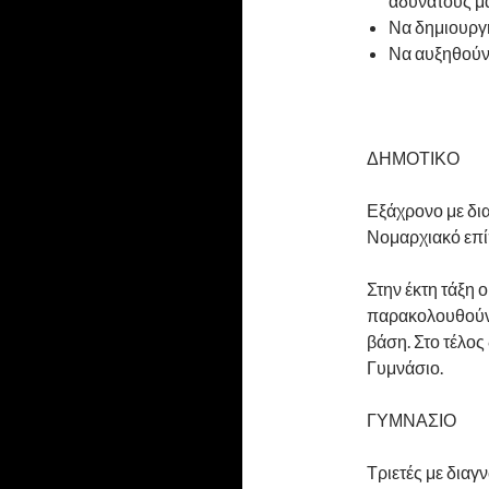
αδύνατους μ
Να δημιουργη
Να αυξηθούν 
ΔΗΜΟΤΙΚΟ
Εξάχρονο με δι
Νομαρχιακό επί
Στην έκτη τάξη 
παρακολουθούν 
βάση. Στο τέλος
Γυμνάσιο.
ΓΥΜΝΑΣΙΟ
Τριετές με διαγ