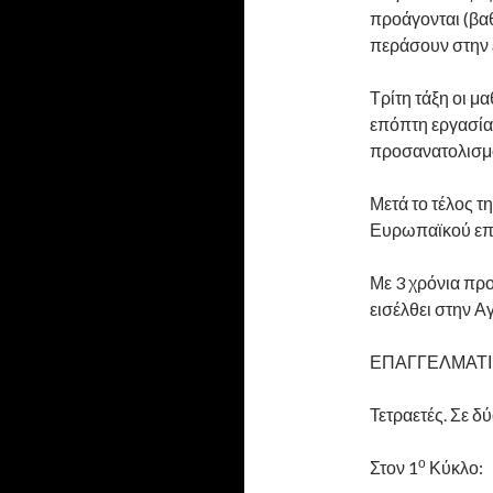
προάγονται (βαθ
περάσουν στην 
Τρίτη τάξη οι 
επόπτη εργασία
προσανατολισμού
Μετά το τέλος 
Ευρωπαϊκού επι
Με 3 χρόνια πρ
εισέλθει στην 
ΕΠΑΓΓΕΛΜΑΤΙ
Τετραετές. Σε δ
ο
Στον 1
Κύκλο: