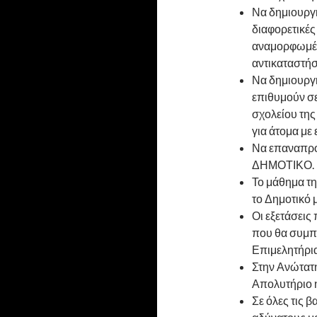
Να δημιουργ
διαφορετικές
αναμορφωμέν
αντικαταστήσ
Να δημιουργη
επιθυμούν σ
σχολείου της
για άτομα με 
Να επαναπροσ
ΔΗΜΟΤΙΚΟ.
Το μάθημα τη
το Δημοτικό μ
Οι εξετάσει
που θα συμπε
Επιμελητήρια
Στην Ανώτατη
Απολυτήριο 
Σε όλες τις β