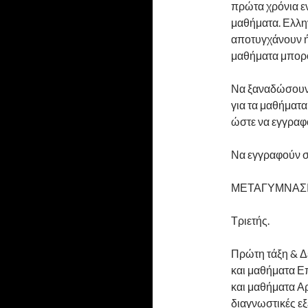
πρώτα χρόνια εν
μαθήματα. Ελλην
αποτυγχάνουν ή
μαθήματα μπορ
Να ξαναδώσουν 
για τα μαθήματ
ώστε να εγγραφ
Να εγγραφούν σ
ΜΕΤΑΓΥΜΝΑΣΙ
Τριετής.
Πρώτη τάξη & Δ
και μαθήματα Επ
και μαθήματα Αρ
διαγνωστικές εξ