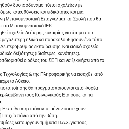
ηθούν δυο ισοδύναμοι τύποι σχολείων με
 όμως κατευθύνσεις και ειδικότητες και μια
η Μεταγυμνασιακή Επαγγελματική Σχολή που θα
ει το Μεταγυμνασιακό ΙΕΚ.
θεί σχολείο δεύτερης ευκαιρίας για άτομα που
ε μεγαλύτερη ηλικία να παρακολουθήσουν ένα τύπο
 Δευτεροβάθμιας εκπαίδευσης. Και ειδικό σχολείο
ειδικές δεξιότητες (ιδιαίτερες ικανότητες).
διορισθεί ο ρόλος του ΣΕΠ και να ξεκινήσει από το
ς Τεχνολογίας & της Πληροφορικής να εισαχθεί από
έχρι το Λύκειο.
ς πιστοποίησης θα πραγματοποιούνται από Φορέα
ριλαμβάνει τους Κοινωνικούς Εταίρους και τα
.
 Εκπαίδευση εισάγονται μόνον όσοι έχουν
ή Πτυχίο πάνω από την βάση.
αθμίδες λειτουργούν τμήματα Π.Δ.Σ. για τους