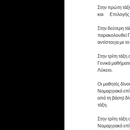
Στην πρώτη τάξ
και Επιλογής 30
Στην δεύτερη τ
παρακολουθεί Γ
αντίστοιχα με το
Στην τρίτη τάξ
Γενικά μαθήματα
Λύκειο.
Οι μαθητές δίνο
Νομαρχιακό επί
από τη βάση) δί
τάξη.
Στην τρίτη τάξη 
Νομαρχιακό επί