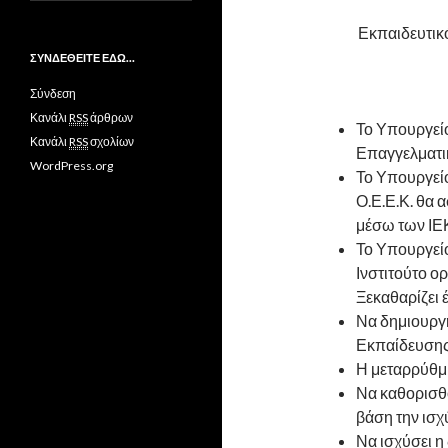
Εκπαιδευτικ
ΣΥΝΔΕΘΕΙΤΕ ΕΔΩ…
Σύνδεση
Κανάλι
RSS
άρθρων
Το Υπουργείο
Κανάλι
RSS
σχολίων
Επαγγελματι
WordPress.org
Το Υπουργείο
Ο.Ε.Ε.Κ. θα
μέσω των ΙΕ
Το Υπουργείο
Ινστιτούτο ο
Ξεκαθαρίζει έ
Να δημιουργ
Εκπαίδευσης
Η μεταρρύθμι
Να καθορισθ
βάση την ισχ
Να ισχύσει 