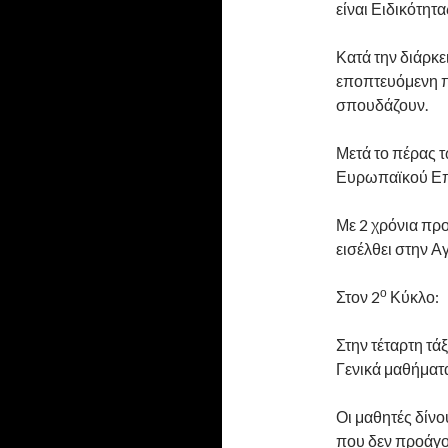
είναι Ειδικότητα
Κατά την διάρκ
εποπτευόμενη π
σπουδάζουν.
Μετά το πέρας 
Ευρωπαϊκού Επι
Με 2 χρόνια πρ
εισέλθει στην Α
ο
Στον 2
Κύκλο:
Στην τέταρτη τ
Γενικά μαθήματ
Οι μαθητές δίνο
που δεν προάγον