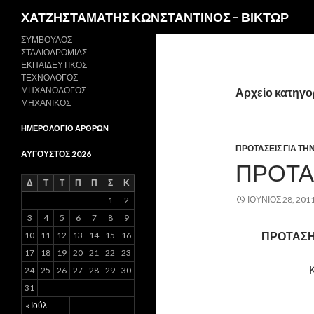
Αναζήτηση
ΧΑΤΖΗΣΤΑΜΑΤΗΣ ΚΩΝΣΤΑΝΤΙΝΟΣ – ΒΙΚΤΩΡ
ΣΥΜΒΟΥΛΟΣ
ΣΤΑΔΙΟΔΡΟΜΙΑΣ –
ΕΚΠΑΙΔΕΥΤΙΚΟΣ
ΤΕΧΝΟΛΟΓΟΣ
ΜΗΧΑΝΟΛΟΓΟΣ
Αρχείο κατηγο
ΜΗΧΑΝΙΚΟΣ
ΗΜΕΡΟΛΟΓΙΟ ΑΡΘΡΩΝ
ΠΡΟΤΑΣΕΙΣ ΓΙΑ ΤΗΝ 
ΑΎΓΟΥΣΤΟΣ 2026
ΠΡΟΤΑΣ
Δ
Τ
Τ
Π
Π
Σ
Κ
ΙΟΎΝΙΟΣ 28, 201
1
2
3
4
5
6
7
8
9
ΠΡΟΤΑΣΗ
10
11
12
13
14
15
16
17
18
19
20
21
22
23
24
25
26
27
28
29
30
31
« Ιούλ