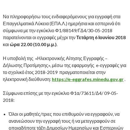
Να πληροφορήσω τους ενδιαφερόμενους για εγγραφή στα
Επαγγελματικά Λύκεια (ΕΠΑ.Λ.) ημερήσια και εσπερινά ότι
σύμφωνα με την εγκύκλιο Φ1/88149/ΓΔ4/30-05-2018
παρατείνονται οι εγγραφές μέχρι την
Τετάρτη 6 Ιουνίου 2018
και
ώρα 22.00 (10.00 μ.μ.)
.
Η υποβολή της «Ηλεκτρονικής Αίτησης Εγγραφής –
Δήλωσης Προτίμησης», μέσω της εφαρμογής e-εγγραφές για
το σχολικό έτος 2018-2019 πραγματοποιείται στην
ηλεκτρονική διεύθυνση:
https://e-eggrafes.minedu.gov.gr
.
Σύμφωνα επίσης με την εγκύκλιο Φ1α/73611/Δ4/ 09-05-
2018:
Όλοι οι μαθητές/τριες που επιθυμούν να εγγραφούν, να
ανανεώσουν την εγγραφή τους ή να μετεγγραφούν σε
οποιαδήποτε τάξη Δημοσίων Ημερησίων και Εσπερινών