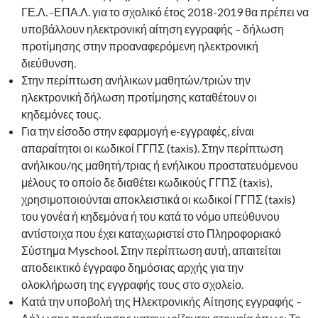
ΓΕ.Λ. -ΕΠΑ.Λ. για το σχολικό έτος 2018-2019 θα πρέπει να
υποβάλλουν ηλεκτρονική αίτηση εγγραφής – δήλωση
προτίμησης στην προαναφερόμενη ηλεκτρονική
διεύθυνση.
Στην περίπτωση ανήλικων μαθητών/τριών την
ηλεκτρονική δήλωση προτίμησης καταθέτουν οι
κηδεμόνες τους.
Για την είσοδο στην εφαρμογή e-εγγραφές, είναι
απαραίτητοι οι κωδικοί ΓΓΠΣ (taxis). Στην περίπτωση
ανήλικου/ης μαθητή/τριας ή ενήλικου προστατευόμενου
μέλους το οποίο δε διαθέτει κωδικούς ΓΓΠΣ (taxis),
χρησιμοποιούνται αποκλειστικά οι κωδικοί ΓΓΠΣ (taxis)
του γονέα ή κηδεμόνα ή του κατά το νόμο υπεύθυνου
αντίστοιχα που έχει καταχωριστεί στο Πληροφοριακό
Σύστημα Myschool. Στην περίπτωση αυτή, απαιτείται
αποδεικτικό έγγραφο δημόσιας αρχής για την
ολοκλήρωση της εγγραφής τους στο σχολείο.
Κατά την υποβολή της Ηλεκτρονικής Αίτησης εγγραφής –