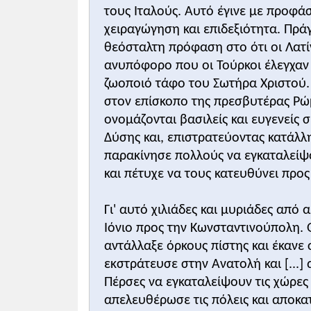
ανταποκριθούν στο κάλεσμα του πάπα:
τους Ιταλούς. Αυτό έγινε με προφάσ
Ο χαρακτήρας των σταυροφοριών μεταβά
χειραγώγηση και επιδεξιότητα. Πρά
σταυροφορικό πάθος υποχωρούν βαθμιαία
θεόσταλτη πρόφαση στο ότι οι Λατ
εκτροπής της Δ' σταυροφορίας
από τον α
ανυπόφορο που οι Τούρκοι έλεγχαν 
Δάνδολου, δόγη της Βενετίας και οι συμ
ζωοποιό τάφο του Σωτήρα Χριστού. 
Διάλυση και διανομή των εδαφών του Βυ
στον επίσκοπο της πρεσβυτέρας Ρώμ
ονομάζονται βασιλείς και ευγενείς σ'
Σχολιασμός του υποστηρικτικού υλικο
Δύσης και, επιστρατεύοντας κατάλλ
Το
πρώτο παράθεμα
προέρχεται από τ
παρακίνησε πολλούς να εγκαταλείψο
Αλέξιος Α' Κομνηνός έναντι των Δυτικ
και πέτυχε να τους κατευθύνει προς
σταυροφορία εναντίον των Τούρκων. Έτσ
Κωνσταντινούπολη. Ακολούθως υπέγραψε
Γι' αυτό χιλιάδες και μυριάδες από α
σταυροφόρων αποκατέστησε τη βυζαντιν
Το
δεύτερο παράθεμα
προέρχεται από
Ιόνιο προς την Κωνσταντινούπολη. 
δόγη Ερρίκου Δάνδολου, αρχηγού της Δ
αντάλλαξε όρκους πίστης και έκανε 
και του γιου του Αλέξιου. Οι τελευταί
εκστράτευσε στην Ανατολή και [...]
υποσχέθηκαν χρήματα, στρατό για τη στ
Πέρσες να εγκαταλείψουν τις χώρες
Το
εικονογραφικό υλικό
της ενότητας 
απελευθέρωσε τις πόλεις και αποκ
Γαλλία, ένα ψηφιδωτό με την Άλωση της