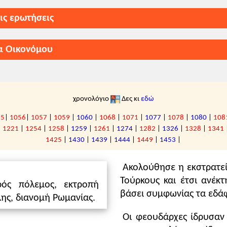
τις ερωτήσεις
α Οικονόμου
δακτικές οδηγίες για τη σχολική χρονιά 2025
 της Πόλης
7-1068 & 1071-1078)
α ακόλουθα σημεία:
)
χρονολόγιο
Δες κι
εδώ
, σ. 59
Κλείσιμο
55
|
1056
|
1057
|
1059
|
1060
|
1068
|
1071
|
1077
|
1078
|
1080
|
108
|
1221
|
1254
|
1258
|
1259
|
1261
|
1274
|
1282
|
1326
|
1328
|
1341
143)
1425
|
1430
|
1439
|
1444
|
1449
|
1453
|
-1180)
 χρόνια του:
ξιου Α' Κομνηνού (1081-1118)
Ακολούθησε η εκστρατε
στο: Ιστορία του Μεσαιωνικού και Νεότερου κόσμου, Β΄ Λ
ννη Β' Κομνηνού (1118-1143)
Τούρκους και έτσι ανέκ
σία της Πόλης», στο: Οι Σταυροφορίες και η πρώτη ά
ρός πόλεμος, εκτροπή
ουήλ Α' Κομνηνού (1143-1180)
ιδασκαλία:
εδώ
βάσει συμφωνίας τα εδάφ
ης, διανομή Ρωμανίας.
ξιου B' Κομνηνού (1180-1183)
03-1204)
τικείμενα, Φωτόδεντρο:
εδώ
ρόνικου Α' Κομνηνού (1183-1185)
αυροφορία:
Η Καθημερινή
Οι φεουδάρχες ίδρυσαν
άκιου Β' Άγγελου (1185-1195 & 1203-1204)