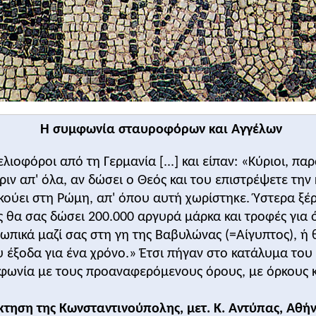
Η συμφωνία σταυροφόρων και Αγγέλων
λιοφόροι από τη Γερμανία [...] και είπαν: «Κύριοι, πα
Πριν απ' όλα, αν δώσει ο Θεός και του επιστρέψετε την
ούει στη Ρώμη, απ' όπου αυτή χωρίστηκε. Ύστερα ξέρ
ς θα σας δώσει 200.000 αργυρά μάρκα και τροφές για ό
ωπικά μαζί σας στη γη της Βαβυλώνας (=Αίγυπτος), ή θα
υ έξοδα για ένα χρόνο.» Έτσι πήγαν στο κατάλυμα του
μφωνία με τους προαναφερόμενους όρους, με όρκους 
τηση της Κωνσταντινούπολης, μετ. Κ. Αντύπας, Αθήν