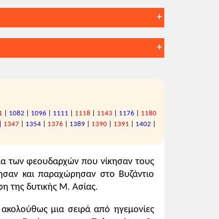
-26
1
|
1082
|
1096
|
1111
|
1118
|
1143
|
1176
|
1180
|
1347
|
1354
|
1376
|
1389
|
1390
|
1391
|
1402
|
ία των φεουδαρχών που νίκησαν τους
υκείου (Γενικής Παιδείας):
εδώ
τησαν και παραχώρησαν στο Βυζάντιο
λωση της Κωνσταντινούπολης το 1204»,
η της δυτικής Μ. Ασίας.
 ακολούθως μια σειρά από ηγεμονίες