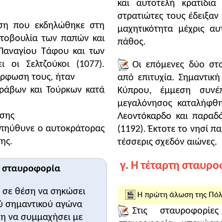
και αυτοτελή κρατίδια
ξιου Γ' Άγγελου (1195-1203)
1204)
στρατιώτες τους έδειξαν
ξιου Δ' Άγγελου (1203-1204)
συγχωριανό του τους λόγους για τους οποίους θα συμμετάσ
ση που εκδηλώθηκε στη
μαχητικότητα μέχρις αυ
ή: byzantium.gr
τοβουλία των παπών και
πάθος.
Παναγίου Τάφου και των
 οι Σελτζούκοι (1077).
Οι επόμενες δύο στ
Κλείσιμο
όρφωση τους, ήταν
από επιτυχία. Σημαντική
άβων και Τούρκων κατά
Κύπρου, έμμεση συνέπ
Κλείσιμο
μεγαλόνησος καταλήφθη
τήρα, τα αίτια, την εξέλιξη και τις συνέπειες των σταυρο
σης
Λεοντόκαρδο και παραδό
τοποίησης της πρώτης Άλωσης της Πόλης (1204).
πηύθυνε ο αυτοκράτορας
(1192). Έκτοτε το νησί π
ης.
τέσσερις σχεδόν αιώνες.
λίας
ξεκινήσει από τον ορισμό της έννοιας «σταυροφορία» κα
γ. Η τέταρτη σταυρ
η σταυροφορία
ευτικό περιεχόμενο, αφού απέβλεπε πρωτίστως στην απε
τή αποτελεί και την
σταυροφορική ιδέα
που γεννήθηκε στ
ν σε θέση να σηκώσει
πό την επίδραση αντικειμενικών παραγόντων.
Η πρώτη άλωση της Πόλη
ύ σημαντικού αγώνα
η πνευματικότητα και ο έντονος θρησκευτικός χαρακτήρα
Στις σταυροφορί
κη να συμμαχήσει με
ο προκύπτει όμως ότι υπήρχαν και συγκεκριμένοι υλικοί 