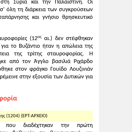
 στη Συρία και την Παλαιστίνη. Οι
 σ' όλη τη διάρκεια των συγκρούσεων
χει σε µια Σταυροφορία.
ταπάρνησης και γνήσιο θρησκευτικό
ος
αυροφορίες (12
αι.) δεν στέφθηκαν
 για το Βυζάντιο ήταν η απώλεια της
εια της τρίτης σταυροφορίας. Η
κε από τον Άγγλο βασιλιά Ριχάρδο
φοριών.
θηκε στον φράγκο Γουίδο Λουζινιάν
αρέμεινε στην εξουσία των Δυτικών για
ι τους παράγοντες των σταυροφοριών.
οφορία
λευθέρωση των Αγίων Τόπων που είχαν
ου
η διάρκεια του 11
αι. από τον
ς (1204) (ΕΡΤ-ΑΡΧΕΙΟ)
ς
προκύπτει από το κήρυγμα του πάπα
ες που διαδέχτηκαν την πρώτη
λόγοι που ώθησαν τους Ευρωπαίους να