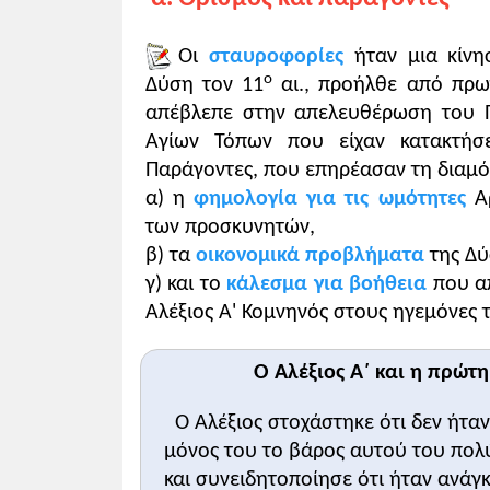
Αλέξιος Δ' Άγγελος (1203-1204)
Αλέ
Προτεινόμενη δραστηριότητα:
Αλέξιος Ε' Δούκας ο Μούρτζουφλος (
Αλέ
- Ένας χωρικός από τη Δύση εξηγεί σε 
Οι
σταυροφορίες
ήταν μια κίνη
Πηγ
ο
Δύση τον 11
αι., προήλθε από πρω
1 ώρα
απέβλεπε στην απελευθέρωση του 
Αγίων Τόπων που είχαν κατακτήσει
Παράγοντες, που επηρέασαν τη διαμ
α) η
φημολογία για τις ωμότητες
Αρ
Διδακτικοί στόχοι
των προσκυνητών,
1
. Να εκτιμήσουν οι μαθητές τον χαρακ
β) τα
οικονομικά προβλήματα
της Δύ
2
. Να γνωρίσουν τις συνθήκες πραγμα
γ) και το
κάλεσμα για βοήθεια
που α
Αλέξιος Α' Κομνηνός στους ηγεμόνες τ
Επισημάνσεις για την πορεία διδασκα
Η διδασκαλία της ενότητας μπορεί να 
Ο Αλέξιος Α΄ και η πρώτ
Επρόκειτο αρχικά για κίνηση με θρησκ
περάσει στους Τούρκους. Η επιδίωξη αυ
Ο Αλέξιος στοχάστηκε ότι δεν ήτα
συνδυασμό διαφόρων ιδεών αλλά και α
μόνος του το βάρος αυτού του πολ
Σε συνάρτηση με την α' σταυροφορία
και συνειδητοποίησε ότι ήταν ανάγ
στην Κλερμόν (1095). Από τον ίδιο λόγ