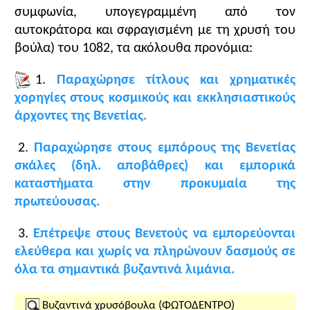
συμφωνία, υπογεγραμμένη από τον
1
. Να κατανοήσουν οι μαθητές τη σημασία της
Μανουήλ Α' Κομνηνός ο Μέγας (1143-1180)
παραχώρησης προνομίων στη Βενετία και τις άλλες
αυτοκράτορα και σφραγισμένη με τη χρυσή του
ιταλικές ναυτικές πόλεις για το εμπόριο και την
βούλα) του 1082, τα ακόλουθα προνόμια:
Αλέξιος B' Κομνηνός (1180-1183)
οικονομία του Βυζαντινού Κράτους.
Ανδρόνικος Α' Κομνηνός (1183-1185)
2
. Να προβληματιστούν για τα αίτια και τις
1.
Παραχώρησε τίτλους και χρηματικές
συνέπειες του σχίσματος των Εκκλησιών.
χορηγίες στους κοσμικούς και εκκλησιαστικούς
άρχοντες της Βενετίας.
Επισημάνσεις για την πορεία διδασκαλίας
Το
πρώτο μέρος της ενότητας
εξετάζει τα
2.
Παραχώρησε στους εμπόρους της Βενετίας
εμπορικά προνόμια που παραχώρησε ο Αλέξιος Α'
σκάλες (δηλ. αποβάθρες) και εμπορικά
με το χρυσόβουλο του έτους 1082 στους Bενετούς
Κλείσιμο
καταστήματα στην προκυμαία της
και τις ολέθριες συνέπειες που είχαν
πρωτεύουσας.
βραχυπρόθεσμα και μακροπρόθεσμα για το
εμπόριο και την οικονομία της Βενετίας και της
3.
Επέτρεψε στους Βενετούς να εμπορεύονται
Βυζαντινής Αυτοκρατορίας στον μεσογειακό κόσμο.
ελεύθερα και χωρίς να πληρώνουν δασμούς σε
Η διδασκαλία μπορεί να ξεκινήσει από τη
όλα τα σημαντικά βυζαντινά λιμάνια.
δύσκολη θέση στην οποία είχε ευρεθεί η
αυτοκρατορία κατά το έτος αυτό (1082), εξαιτίας
Βυζαντινά χρυσόβουλα (ΦΩΤΟΔΕΝΤΡΟ)