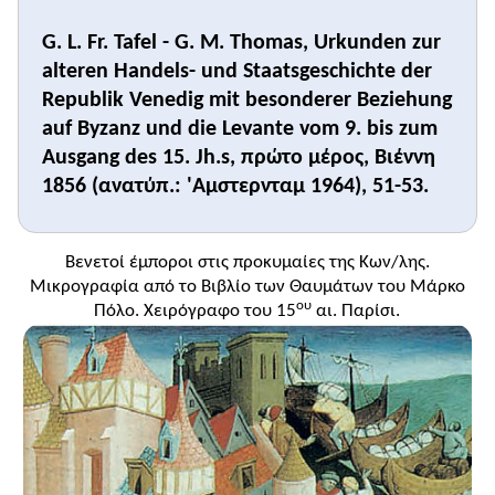
Μάρκο Πόλο) στην Πόλη και τη μακέτα δικάταρτου
εμπορικού πλοίου. Η παρατήρηση και μελέτη των
G. L. Fr. Tafel - G. M. Thomas, Urkunden zur
δύο εικόνων πρέπει να συνδυαστεί με την
alteren Handels- und Staatsgeschichte der
αναφορά στο ζήτημα της παραχώρησης προνομίων
Republik Venedig mit besonderer Beziehung
στους Bενετούς από τον Αλέξιο Α' Κομνηνό.
auf Byzanz und die Levante vom 9. bis zum
Ausgang des 15. Jh.s, πρώτο μέρος, Βιέννη
Υποδείξεις για τις απαντήσεις στις ερωτήσεις του
1856 (ανατύπ.: 'Αμστερνταμ 1964), 51-53.
σχολικού βιβλίου
Η εμπορική εξασθένηση του Βυζαντίου στέρησε
την αυτοκρατορία από ανυπολόγιστα έσοδα και
Βενετοί έμποροι στις προκυμαίες της Κων/λης.
έτσι οδήγησε όχι μόνο στην οικονομική παρακμή
Μικρογραφία από το Βιβλίο των Θαυμάτων του Μάρκο
αλλά και στην παρακμή του πολεμικού στόλου,
ου
Πόλο. Χειρόγραφο του 15
αι. Παρίσι.
καθόσον η συντήρησή του απαιτούσε τεράστια
έξοδα (
πρώτη ερώτηση
).
Στο δεύτερο παράθεμα επισημαίνονται ορισμένες
λειτουργικές, δογματικές και άλλες ιδιαιτερότητες
του ρωμαιοκαθολικού κλήρου ως παράγοντες που
οδήγησαν στο Σχίσμα. Αυτές είναι τα άζυμα, η
θεωρία του filοque, η αγαμία του κλήρου και η