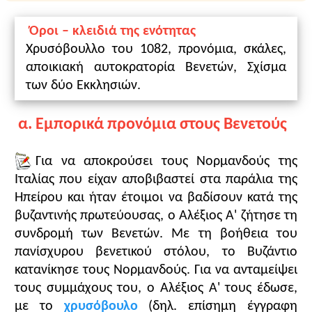
Μιχαήλ Ε' ο Καλαφάτης (1041-1042)
εμπορική δραστηριότητα των ιταλικών ναυτικών
Κωνσταντίνος Θ' ο Μονομάχος (1042-1055)
πόλεων σύμφωνα με το χρυσόβουλο του 1082
Όροι – κλειδιά της ενότητας
(πηγή, σ. 57 του βιβλίου)
Χρυσόβουλλο του 1082, προνόμια, σκάλες,
Θεοδώρα (1042 & 1055-1056 )
- «Το Σχίσμα των Πατριαρχείων
αποικιακή αυτοκρατορία Βενετών, Σχίσμα
Μιχαήλ ΣΤ' Βρίγγας (Στρατιωτικός) (1056-1057)
Κωνσταντινουπόλεως και Ρώμης», Μαθησιακά
των δύο Εκκλησιών.
αντικείμενα, Φωτόδεντρο:
εδώ
εκτός δυναστείας
Δυναστεία των Κομνηνών
Προτεινόμενες δραστηριότητες:
α. Εμπορικά προνόμια στους Βενετούς
Ισαάκιος Α' Κομνηνός (1057-1059)
-Ερωτήσεις 1 και 3, σ. 58 του βιβλίου.
Δυναστεία των Δουκών
-Παιχνίδι ρόλων: δύο ομάδες μαθητών και
Για να αποκρούσει τους Νορμανδούς της
Κωνσταντίνος Ι' Δούκας (1059-1067)
μαθητριών αναλαμβάνουν τους ρόλους
Ιταλίας που είχαν αποβιβαστεί στα παράλια της
Ρωμανός Δ' Διογένης (1068-1071)
εκπροσώπων των δύο Εκκλησιών και υποστηρίζουν
Ηπείρου και ήταν έτοιμοι να βαδίσουν κατά της
το σκεπτικό και τις ενέργειες των Εκκλησιών τους,
Μιχαήλ Ζ' Δούκας (Παραπινάκης) (1067-1068 &
που οδήγησαν στο Σχίσμα.
βυζαντινής πρωτεύουσας, ο Αλέξιος Α' ζήτησε τη
1071-1078)
συνδρομή των Βενετών. Με τη βοήθεια του
Νικηφόρος Γ' Βοτανειάτης (1078-1081)
1 ώρα
πανίσχυρου βενετικού στόλου, το Βυζάντιο
Δυναστεία των Κομνηνών
κατανίκησε τους Νορμανδούς. Για να ανταμείψει
Αλέξιος Α' Κομνηνός (1081-1118)
τους συμμάχους του, ο Αλέξιος A' τους έδωσε,
Ιωάννης Β' Κομνηνός o Καλός (1118-1143)
με το
χρυσόβουλο
(δηλ. επίσημη έγγραφη
Διδακτικοί στόχοι