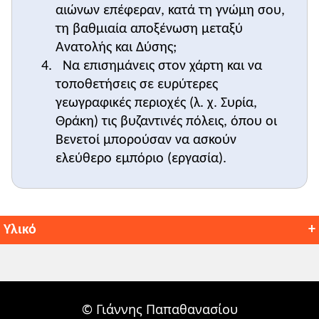
αιώνων επέφεραν, κατά τη γνώμη σου,
τη βαθμιαία αποξένωση μεταξύ
Ανατολής και Δύσης;
Να επισημάνεις στον χάρτη και να
τοποθετήσεις σε ευρύτερες
γεωγραφικές περιοχές (λ. χ. Συρία,
Θράκη) τις βυζαντινές πόλεις, όπου οι
Βενετοί μπορούσαν να ασκούν
ελεύθερο εμπόριο (εργασία).
Υλικό
Δυναστείες και αυτοκράτορες του
Βυζαντίου:
Διάβασε για τις περιόδους 1025-1081
,
© Γιάννης Παπαθανασίου
1081-1204
, 1204-1453