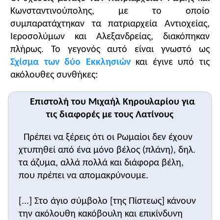
βιβλίου με τις πληροφορίες που αυτό δίνει
Κωνσταντινούπολης, με το οποίο
(
τέταρτη ερώτηση
).
συμπαρατάχτηκαν τα πατριαρχεία Αντιοχείας,
Ιεροσολύμων και Αλεξανδρείας, διακόπηκαν
πλήρως. Το γεγονός αυτό είναι γνωστό ως
Σχίσμα των δύο Εκκλησιών
και έγινε υπό τις
ακόλουθες συνθήκες:
Κλείσιμο
Επιστολή του Μιχαήλ Κηρουλαρίου για
τις διαφορές με τους Λατίνους
Πρέπει να ξέρεις ότι οι Ρωμαίοι δεν έχουν
χτυπηθεί από ένα μόνο βέλος (πλάνη), δηλ.
τα άζυμα, αλλά πολλά και διάφορα βέλη,
που πρέπει να απομακρύνουμε.
[...] Στο άγιο σύμβολο [της Πίστεως] κάνουν
την ακόλουθη κακόβουλη και επικίνδυνη