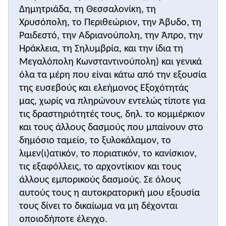
εμπορική αποδυνάμωση του Βυζαντινού Κράτους.
Δημητριάδα, τη Θεσσαλονίκη, τη
Ορισμένοι μελετητές επικρίνουν έντονα την
Χρυσόπολη, το Περιθεώριον, την Άβυδο, τη
πολιτική αυτή, καθώς θεωρούν ότι υπονόμευσε με
Ραιδεστό, την Αδριανούπολη, την Άπρο, την
μαθηματική ακρίβεια την οικονομική ζωτικότητα
Ηράκλεια, τη Σηλυμβρία, και την ίδια τη
της αυτοκρατορίας.
Το
δεύτερο παράθεμα
είναι απόσπασμα από
Μεγαλόπολη Κωνσταντινούπολη) και γενικά
επιστολή του πατριάρχη Κωνσταντινουπόλεως
όλα τα μέρη που είναι κάτω από την εξουσία
Μιχαήλ Κηρουλάριου προς τον πατριάρχη
της ευσεβούς και ελεήμονος Εξοχότητάς
Ιεροσολύμων και αναφέρεται στις, κατά την
μας, χωρίς να πληρώνουν εντελώς τίποτε για
εκτίμησή του, πλάνες των Λατίνων. Ουσιαστικά το
τις δραστηριότητές τους, δηλ. το κομμέρκιον
κείμενο αυτό συμπληρώνει το δεύτερο παράθεμα.
και τους άλλους δασμούς που μπαίνουν στο
Επισημαίνονται με τη σειρά οι ακόλουθες πλάνες
δημόσιο ταμείο, το ξυλοκάλαμον, το
των Λατίνων: η χρήση των αζύμων, η θεωρία για
λιμεν(ι)ατικόν, το ποριατικόν, το κανίσκιον,
την εκπόρευση του Αγίου Πνεύματος και εκ του
τις εξαφόλλεις, το αρχοντίκιον και τους
Υιού (filiοque), η αγαμία του κλήρου και η
άλλους εμπορικούς δασμούς. Σε όλους
συμμετοχή του στον πόλεμο.
αυτούς τους η αυτοκρατορική μου εξουσία
Το
εικονογραφικό υλικό
της διδακτικής ενότητας
τους δίνει το δικαίωμα να μη δέχονται
αποτελείται από την εικόνα των Βενετών εμπόρων
(από μικρογραφία του χρεογράφου του έργου του
οποιοδήποτε έλεγχο.