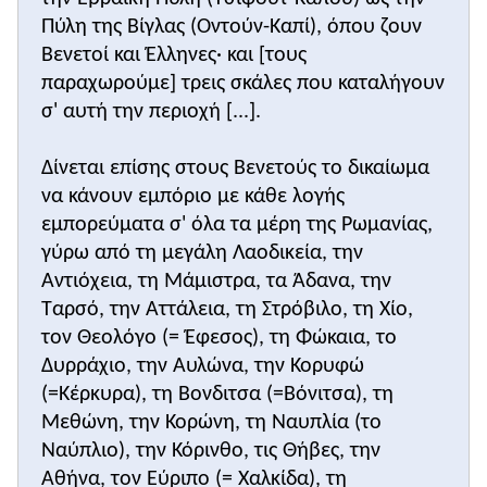
1082
, ένα επίσημο και απολύτως αξιόπιστο
Πύλη της Βίγλας (Οντούν-Καπί), όπου ζουν
έγγραφο. Έχουν χαθεί τόσο το ελληνικό πρωτότυπο
Βενετοί και Έλληνες· και [τους
όσο και το λατινικό αντίγραφο αυτού του
παραχωρούμε] τρεις σκάλες που καταλήγουν
εγγράφου. Το τελευταίο πάντως, προτού χαθεί, είχε
σ' αυτή την περιοχή [...].
αναγνωστεί, αντιγραφεί και εκδοθεί από ερευνητές
και έτσι σήμερα γνωρίζουμε σε γενικές γραμμές το
Δίνεται επίσης στους Βενετούς το δικαίωμα
περιεχόμενό του.
να κάνουν εμπόριο με κάθε λογής
Το παρατιθέμενο εκτεταμένο απόσπασμα
εμπορεύματα σ' όλα τα μέρη της Ρωμανίας,
αναφέρεται στην παραχώρηση προς τους Bενετούς
γύρω από τη μεγάλη Λαοδικεία, την
των εμπορικών καταστημάτων και των τριών
αποβαθρών που βρίσκονταν μεταξύ της Εβραϊκής
Αντιόχεια, τη Μάμιστρα, τα Άδανα, την
και της Πύλης της Bίγλας καθώς και των 32
Ταρσό, την Αττάλεια, τη Στρόβιλο, τη Χίο,
λιμανιών, όπου οι Βενετοί μπορούσαν να
τον Θεολόγο (= Έφεσος), τη Φώκαια, το
διεξάγουν ελεύθερο εμπόριο χωρίς να πληρώνουν
Δυρράχιο, την Αυλώνα, την Κορυφώ
κανένα φόρο! Το δικαίωμα αδασμολόγητου
(=Κέρκυρα), τη Βονδιτσα (=Βόνιτσα), τη
εμπορίου στα λιμάνια του Βυζαντίου είχε
Μεθώνη, την Κορώνη, τη Ναυπλία (το
κολοσσιαία σημασία για την οικονομική - εμπορική
Ναύπλιο), την Κόρινθο, τις Θήβες, την
γιγάντωση της Βενετίας και την οικονομική -
Αθήνα, τον Εύριπο (= Χαλκίδα), τη