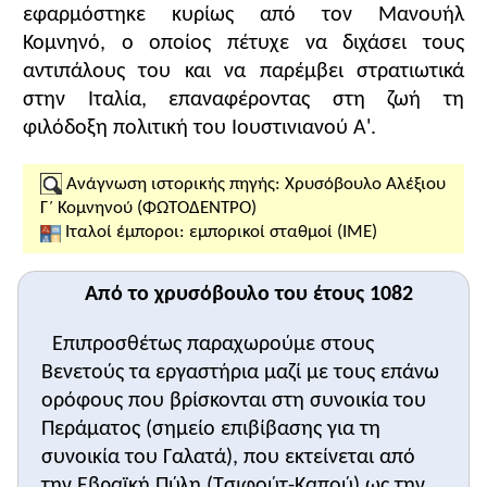
παντοδυναμία των Βενετών.
εφαρμόστηκε κυρίως από τον Μανουήλ
Το
δεύτερο μέρος
της ενότητας πραγματεύεται τα
Κομνηνό, ο οποίος πέτυχε να διχάσει τους
καθέκαστα, τις αιτίες και τις ολέθριες συνέπειες
αντιπάλους του και να παρέμβει στρατιωτικά
του εκκλησιαστικού Σχίσματος μεταξύ
στην Ιταλία, επαναφέροντας στη ζωή τη
Κωνσταντινούπολης και Ρώμης. Η ανάλυση του
φιλόδοξη πολιτική του Ιουστινιανού Α'.
δεύτερου παραθέματος
μπορεί να διαφωτίσει τους
μαθητές σχετικά με τις λειτουργικές και δογματικές
Ανάγνωση ιστορικής πηγής: Χρυσόβουλο Αλέξιου
διαφορές μεταξύ των δύο εκκλησιών. Ωστόσο με
Γ΄ Κομνηνού (ΦΩΤΟΔΕΝΤΡΟ)
τις διαφορές αυτές δεν εξαντλούνται και οι αιτίες
Ιταλοί έμποροι: εμπορικοί σταθμοί (ΙΜΕ)
της ρήξης. Σ' αυτές πρέπει να προστεθούν η
εγωπαθής και αλαζονική συμπεριφορά των δύο
Από το χρυσόβουλο του έτους 1082
διαπραγματευτών, οι βαθιές διαφορές πολιτισμού,
γλώσσας και νοοτροπίας, καθώς και η μακρόχρονη
Επιπροσθέτως παραχωρούμε στους
αποξένωση μεταξύ των δύο εκκλησιών και των δύο
Βενετούς τα εργαστήρια μαζί με τους επάνω
κόσμων, της Ανατολής και της Δύσης.
ορόφους που βρίσκονται στη συνοικία του
Σχολιασμός του υποστηρικτικού υλικού
Περάματος (σημείο επιβίβασης για τη
Το
πρώτο παράθεμα
είναι απόσπασμα από τη
συνοικία του Γαλατά), που εκτείνεται από
συνθήκη - αυτοκρατορικό χρυσόβουλο του έτους
την Εβραϊκή Πύλη (Τσιφούτ-Καπού) ως την