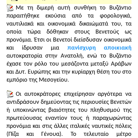
της νορμανδικής απειλής στα παράλια της
Αλβανίας και της Ηπείρου. Η μελέτη του
Με τη διμερή αυτή συνθήκη το Βυζάντιο
πρώτου
παραθέματος
, με τη βοήθεια ενός χάρτη και σε
παραιτήθηκε εκούσια από τα φορολογικά,
συνδυασμό με τη σπουδή των δύο εικόνων με τους
ναυτιλιακά και οικονομικά δικαιώματά του, τα
εμπόρους και τα πλοία των Βενετών, επιτρέπει
οποία τώρα δόθηκαν στους Βενετούς ως
στους μαθητές να συζητήσουν τα διάφορα
προνόμια. Έτσι οι Βενετοί διείσδυσαν οικονομικά
προνόμια και να εκτιμήσουν τη σημασία τους.
και ίδρυσαν μια
πανίσχυρη αποικιακή
Φυσικά η πλήρης απαλλαγή των Βενετών από
αυτοκρατορία στην Ανατολή, ενώ το Βυζάντιο
δασμούς και φόρους στα λιμάνια της βυζαντινής
έχασε τον ρόλο του μεσάζοντα μεταξύ Αράβων
επικράτειας είναι το σημαντικότερο από όλα αυτά
και Δυτ. Ευρώπης και την κυρίαρχη θέση του στο
τα προνόμια και κάλλιστα μπορεί να συγκριθεί με
εμπόριο της Μεσογείου.
τις
διομολογήσεις
, προνομιακές εμπορικές
συμφωνίες που υπέγραψαν οι μεγάλες
Οι αυτοκράτορες επιχείρησαν αργότερα να
ευρωπαϊκές δυνάμεις με την Οθωμανική
αντιδράσουν δημεύοντας τις περιουσίες Βενετών
Αυτοκρατορία κατά τους Νεότερους Χρόνους. Η
ή υποκινώντας βιαιότητες του πληθυσμού της
αρνητική σημασία που είχε για το Βυζάντιο η
πρωτεύουσας εναντίον τους ή παραχωρώντας
συμφωνία του 1082 υπογραμμίζεται και από τα
προνόμια και στις άλλες ιταλικές ναυτικές πόλεις
αντίμετρα που έλαβαν οι διάδοχοι του Αλεξίου Α',
προκειμένου να περιορίσουν τη ναυτική
(Πίζα και Γένουα). Το τελευταίο μέτρο