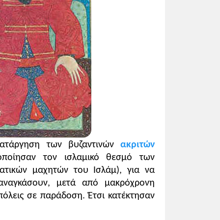
που εκτίθενται, ταξιδεύοντας στη Δύση,
άση του ανώνυμου συντάκτη του
θόδοξου πληθυσμού που ανάγονται
ντίου, η κατάργηση των ακριτών στη Μ.
αι η αδυναμία των βαλκανικών λαών να
η
).
κατάργηση των βυζαντινών
ακριτών
οποίησαν τον ισλαμικό θεσμό των
τικών μαχητών του Ισλάμ), για να
ξαναγκάσουν, μετά από μακρόχρονη
 πόλεις σε παράδοση. Έτσι κατέκτησαν
.