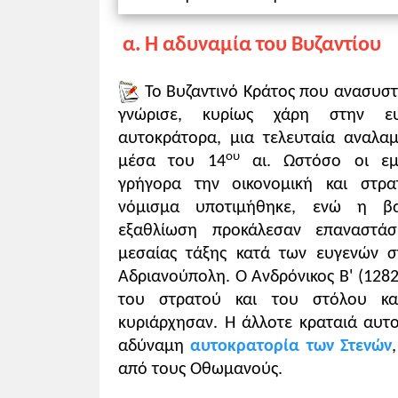
Ιωά
α. Η αδυναμία του Βυζαντίου
Πηγ
Διδακτικοί στόχοι
Το Βυζαντινό Κράτος που ανασυστ
1
. Να παρακολουθήσουν οι μαθητές τ
γνώρισε, κυρίως χάρη στην ε
όπως ήταν οι γαζήδες και το παιδομάζω
αυτοκράτορα, μια τελευταία αναλα
2
. Να επισημάνουν τα αίτια της εξασθ
ου
μέσα του 14
αι. Ωστόσο οι εμ
λαών να αντισταθούν αποτελεσματικά 
γρήγορα την οικονομική και στρα
νόμισμα υποτιμήθηκε, ενώ η β
Επισημάνσεις για την πορεία διδασκα
Η πορεία των οθωμανικών κατακτήσε
εξαθλίωση προκάλεσαν επαναστά
Οθωμανών ήταν η πτώση της Προύσας (13
μεσαίας τάξης κατά των ευγενών σ
κατάληψη του Διδυμοτείχου (περ. 1360)
Αδριανούπολη. Ο Ανδρόνικος Β' (128
κατά των Σέρβων (1389). Η ήττα των Ο
του στρατού και του στόλου κα
παράταση ζωής.
κυριάρχησαν. Η άλλοτε κραταιά αυτο
Το δεύτερο κέντρο βάρους
τα ενότητας
αδύναμη
αυτοκρατορία των Στενών
καθόρισαν την οθωμανική επέκταση.
από τους Οθωμανούς.