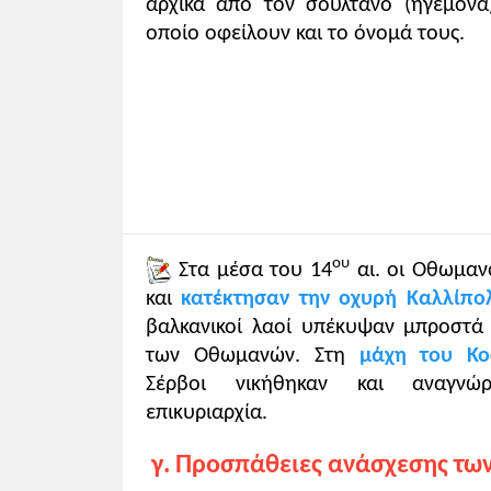
αρχικά από τον σουλτάνο (ηγεμόν
οποίο οφείλουν και το όνομά τους.
ου
Στα μέσα του 14
αι. οι Οθωμαν
και
κατέκτησαν την οχυρή Καλλίπο
βαλκανικοί λαοί υπέκυψαν μπροστά 
των Οθωμανών. Στη
μάχη του Κο
Σέρβοι νικήθηκαν και αναγνώ
επικυριαρχία.
γ. Προσπάθειες ανάσχεσης τ