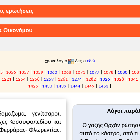
-1453)
τις ερωτήσεις
(1282-1328)
α Οικονόμου
δακτικές οδηγίες για τη σχολική χρονιά 2025
1)
ες προσπάθειες για την ανάσχεσή τους
α ακόλουθα σημεία:
54)
σ. 65
79)
χρονολόγιο
Δες κι
εδώ
ν, σ. 66
-1402)
Κλείσιμο
55
|
1056
|
1057
|
1059
|
1060
|
1068
|
1071
|
1077
|
1078
|
1080
|
108
)
|
1221
|
1254
|
1258
|
1259
|
1261
|
1274
|
1282
|
1326
|
1328
|
1341
ακά αντικείμενα, Φωτόδεντρο:
εδώ
1425
|
1430
|
1439
|
1444
|
1449
|
1453
|
-1453)
 χρόνια του:
δωρου Β' Δούκα Λάσκαρη (1254-1258)
αήλ Η' Παλαιολόγου (1261-1282)
Λόγοι παράδ
ο ομάδες αναπαραστήστε την επιχειρηματολογία υπέρ κ
ομάζωμα, γενίτσαροι,
ρόνικου B' Παλαιολόγου (1282-1328)
ς Άλωσης.
χες Κοσσυφοπεδίου και
ρόνικου Γ' Παλαιολόγου (1328-1341)
Ο γαζής Ορχάν ρώτησε
 Φερράρας- Φλωρεντίας,
ννη Ε' Παλαιολόγου (1341-1391)
αυτό το κάστρο, από τι
ννη Ζ' Παλαιολόγου (1390 &1399-1402)