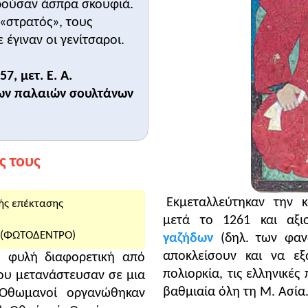
ρούσαν άσπρα σκουφιά.
αι σατιρική - σαρκαστική διάθεση
για τους αυτοκράτορες 
«στρατός», τους
ούς, προκειμένου να εξασφαλίσουν τη βοήθειά τους. Η στ
από τα έντονα αντιδυτικά αισθήματα του βυζαντινού ορ
 έγιναν οι γενίτσαροι.
ρων το 1204 (
τρίτη ερώτηση
).
ωμανικής επέκτασης ήταν η ραγδαία εξασθένηση του Βυζα
7, μετ. Ε. Α.
αιδομαζώματος, η έλλειψη ικανών ηγετών στα Βαλκάνια κ
των παλαιών σουλτάνων
αι οι εσωτερικές χριστιανικές διαμάχες (
τέταρτη ερώτησ
ς τους
Εκμεταλλεύτηκαν την 
ής επέκτασης
Κλείσιμο
μετά το 1261 και αξι
ς (ΦΩΤΟΔΕΝΤΡΟ)
γαζήδων
(δηλ. των φανα
αποκλείσουν και να ε
ή φυλή διαφορετική από
πολιορκία, τις ελληνικές
που μετανάστευσαν σε μια
βαθμιαία όλη τη Μ. Ασία
 Οθωμανοί οργανώθηκαν