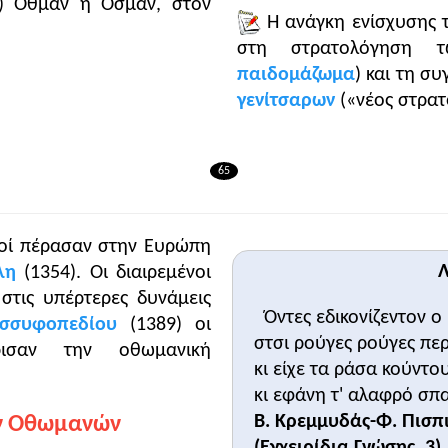
α) Οθμάν ή Οσμάν, στον
Η ανάγκη ενίσχυσης
στη στρατολόγηση τω
παιδομάζωμα
) και τη σ
γενίτσαρων
(«νέος στρατ
65
οί πέρασαν στην Ευρώπη
Λ
λη
(1354). Οι διαιρεμένοι
στις υπέρτερες δυνάμεις
Όντες εδικονίζεντον ο
σσυφοπεδίου
(1389) οι
στσι ρούγες ρούγες περ
ρισαν την οθωμανική
κι είχε τα ράσα κούντο
κι εφάνη τ' αλαφρό σπαθ
Β. Κρεμμυδάς-Φ. Πισπ
ων Οθωμανών
(Εγχειρίδια Γνώσης, 3)