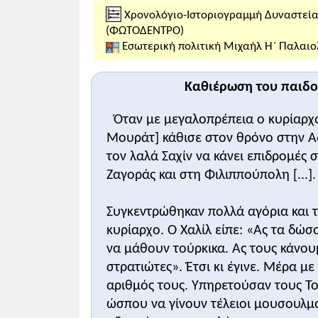
Σχολιασμός του υποστηρικτικού υλικο
Χρονολόγιο-Ιστοριογραμμή Δυναστεί
Τα δύο παραθέματα του σχολικού βιβλί
(ΦΩΤΟΔΕΝΤΡΟ)
ου
Οσμάν» ( τέλη του 15
αι.). Είναι ένα
Εσωτερική πολιτική Μιχαήλ Η΄ Παλαιο
μπροστά σε ακροατήριο.
Το
πρώτο απόσπασμα
αναφέρεται στις
στην καθιέρωση του παιδομαζώματος πε
Καθιέρωση του παιδ
Το
δεύτερο απόσπασμα
δείχνει τα απ
Όταν με μεγαλοπρέπεια ο κυρίαρχ
ηττοπάθειας που επικράτησε στις τάξει
Το
εικονογραφικό υλικό
αποτελείται α
Μουράτ] κάθισε στον θρόνο στην Α
που δείχνει παραστατικά την πρόοδο 
τον λαλά Σαχίν να κάνει επιδρομές 
Ζαγοράς και στη Φιλιππούπολη [...].
Απαντήσεις στις ερωτήσεις του βιβλίο
Οι λόγοι που έκαναν τους μικρασιάτε
Συγκεντρώθηκαν πολλά αγόρια και 
που κατέλαβε βαθμιαία τους Έλληνες 
κυρίαρχο. Ο Χαλίλ είπε: «Ας τα δώ
συνέπεια της κατάκτησης των γύρω χωρ
να μάθουν τούρκικα. Ας τους κάνου
γίνουν σιγά σιγά φυλακές για τους κατοί
στρατιώτες». Έτσι κι έγινε. Μέρα μ
Το παιδομάζωμα χρονολογείται στα χρ
αριθμός τους. Υπηρετούσαν τους Το
Αδριανούπολη) και έκαναν πρωτεύουσα 
ώσπου να γίνουν τέλειοι μουσουλμά
(1326-1362) και στις αρχές της διακυβ