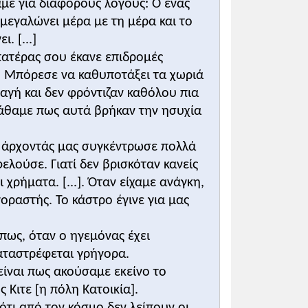
αμε για διάφορους λόγους: Ο ένας
ς μεγαλώνει μέρα με τη μέρα και το
. [...]
 πατέρας σου έκανε επιδρομές
ε. Μπόρεσε να καθυποτάξει τα χωριά
σημασία ορισμένων οθωμανικών θεσμών,
αγή και δεν φρόντιζαν καθόλου πια
 Βυζαντινών και των άλλων βαλκανικών
 μάθαμε πως αυτά βρήκαν την ησυχία
 ο άρχοντάς μας συγκέντρωσε πολλά
λούσε. Γιατί δεν βρισκόταν κανείς
ριότεροι σταθμοί στην επέκταση των
 χρήματα. [...]. Όταν είχαμε ανάγκη,
λωση της Καλλίπολης (1354), η
οραστής. Το κάστρο έγινε για μας
), και η νίκη τους στο Κοσσυφοπέδιο
2) απλώς έδωσε στο Βυζάντιο 51 χρόνια
 πως, όταν ο ηγεμόνας έχει
αταστρέφεται γρήγορα.
 και οι άλλοι παράγοντες οι οποίοι
είναι πως ακούσαμε εκείνο το
 Κιτε [η πόλη Κατοικία].