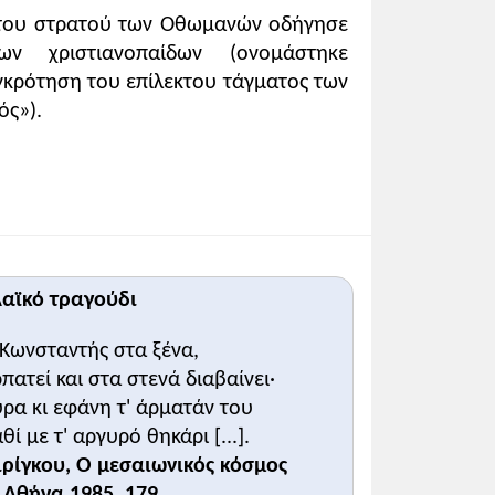
 του στρατού των Οθωμανών οδήγησε
ν χριστιανοπαίδων (ονομάστηκε
υγκρότηση του επίλεκτου τάγματος των
ός»).
αϊκό τραγούδι
 Κωνσταντής στα ξένα,
πατεί και στα στενά διαβαίνει·
υρα κι εφάνη τ' άρματάν του
ί με τ' αργυρό θηκάρι [...].
ιρίγκου, Ο μεσαιωνικός κόσμος
, Αθήνα 1985, 179.