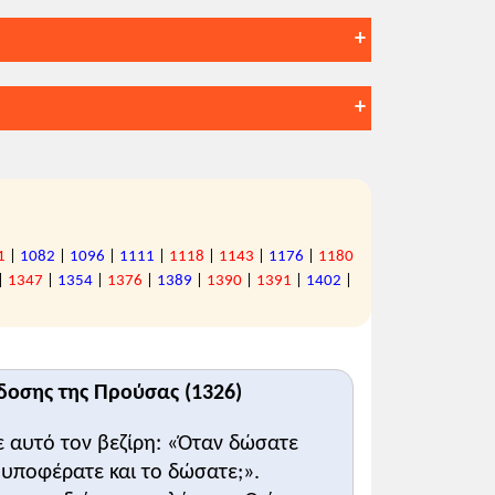
-26
1
|
1082
|
1096
|
1111
|
1118
|
1143
|
1176
|
1180
|
1347
|
1354
|
1376
|
1389
|
1390
|
1391
|
1402
|
οσης της Προύσας (1326)
αι κατά της ευρωπαϊκής βοήθειας και
 αυτό τον βεζίρη: «Όταν δώσατε
 υποφέρατε και το δώσατε;».