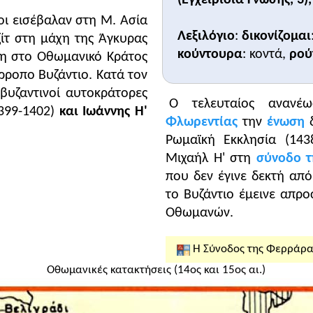
οι εισέβαλαν στη Μ. Ασία
Λεξιλόγιο
:
δικονίζομαι
ζίτ στη μάχη της Άγκυρας
κούντουρα
: κοντά,
ρού
ση στο Οθωμανικό Κράτος
ρροπο Βυζάντιο. Κατά τον
βυζαντινοί αυτοκράτορες
Ο τελευταίος αναν
399-1402)
και Ιωάννης Η'
Φλωρεντίας
την
ένωση
δ
Ρωμαϊκή Εκκλησία (143
Μιχαήλ Η' στη
σύνοδο τ
που δεν έγινε δεκτή από
το Βυζάντιο έμεινε απρο
Οθωμανών.
Η Σύνοδος της Φερράρας
Οθωμανικές κατακτήσεις (14ος και 15ος αι.)