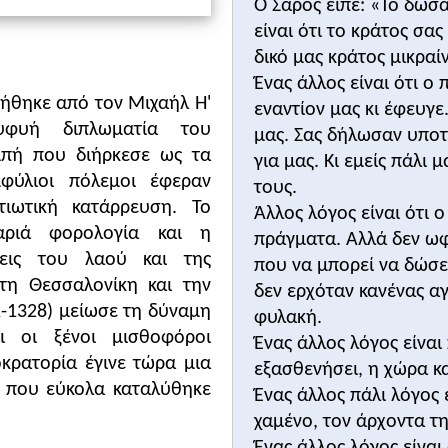
Κλείσιμο
Ο Σαρός είπε: «Το δώσ
ννη Η' Παλαιολόγου (1425-1448)
είναι ότι το κράτος σα
ή: byzantium.gr
δικό μας κράτος μικραίνει
Ένας άλλος είναι ότι ο
ήθηκε από τον Μιχαήλ Η'
εναντίον μας κι έφευγ
η ραγδαία οθωμανική εξάπλωση και να κατανοήσουν τη 
Κλείσιμο
υφυή διπλωματία του
μας. Σας δήλωσαν υποτ
μα.
μπή που διήρκεσε ως τα
ένησης του Βυζαντίου και τους λόγους της αδυναμίας των
για μας. Κι εμείς πάλι
φύλιοι πόλεμοι έφεραν
στους Οθωμανούς.
τους.
τιωτική κατάρρευση. Το
Άλλος λόγος είναι ότι
αριά φορολογία και η
λίας
πράγματα. Αλλά δεν ωφε
ων αποτελεί
το πρώτο κέντρο βάρους
της ενότητας. Οι κυ
σεις του λαού και της
που να μπορεί να δώσει
26), της Νίκαιας (1331) και της Νικομήδειας (137), η ά
τη Θεσσαλονίκη και την
δεν ερχόταν κανένας αγ
 της Αδριανούπολης και της Φιλιππούπολης (περ. 1368/69
2-1328) μείωσε τη δύναμη
φυλακή.
θωμανών από τους Μογγόλους στη μάχη της Άγκυρας (140
ι οι ξένοι μισθοφόροι
Ένας άλλος λόγος είναι
κρατορία έγινε τώρα μια
εξασθενήσει, η χώρα κ
 είναι οι οθωμανικοί θεσμοί (λ. χ. το παιδομάζωμα), όπως
, που εύκολα καταλύθηκε
Ένας άλλος πάλι λόγος 
χαμένο, τον άρχοντα της