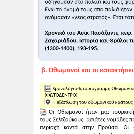
οδηγούσαν στο παλάτι και τους φο
Το λαϊκό τραγούδι εκφράζει
ειρωνική κ
Ενώ το όνομά τους από παλιά ήταν 
και γίνονται καταγέλαστοι στους Δυτικ
τραγουδιού υπαγορεύτηκε αναμφίβολα 
ονόμασαν «νέος στρατός». Έτσι τότε
κυρίως στη συμπεριφορά των σταυροφό
Οι σημαντικότεροι παράγοντες της οθ
Χρονικό του Ασίκ Πασάζαντε, κεφ. 5
Ασία, οι θεσμοί των γαζήδων και του π
Ζαχαριάδου, Ιστορία και Θρύλοι 
ενωθούν, οι ικανότητες των σουλτάνων κ
(1300-1400), 193-195.
β. Οθωμανοί και οι κατακτήσει
Χρονολόγιο-Ιστοριογραμμή Οθωμανικ
(ΦΩΤΟΔΕΝΤΡΟ)
Η εξάπλωση του οθωμανικού κράτου
Οι Οθωμανοί ήταν μια τουρκικ
τους Σελτζούκους, ασιάτες νομάδες 
περιοχή κοντά στην Προύσα. Οι