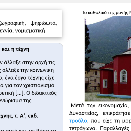
νότητα δ. Κτίσματα και Αγία Σοφία του πρώτου κεφαλαίο
Το καθολικό της μονής
, ψηφιδωτά, φορητές εικόνες)
Κλείσιμο
ζωγραφική, ψηφιδωτά,
εχνία, νομισματική
ές εικόνες και ξυλόγλυπτα, Βυζαντινό και Χριστιανικό Ει
ριστιανικό Μουσείο και Ινστιτούτο Επεξεργασίας Λόγου:
ε
 και η τέχνη
εν άλλαξε στην αρχή τις
 άλλαξε την κοινωνική
ο, ένα έργο τέχνης είχε
ά για τον χριστιανισμό
τική [...]. Ο διδακτικός
 γνώρισμα της
ής τέχνης και της μουσικής γενικά, και τη σχέση της με τη
Μετά την εικονομαχία,
αλλιτεχνικές εξελίξεις εντάσσονται στο ευρύτερο πλαίσιο 
Δυναστείας, επικράτ
εις για την τέχνη και τη μουσική οι οποίες μπορεί να αξι
νης, τ. Α΄, εκδ.
τρούλο
, που είχε τη μ
ξουν στο αντίστοιχο εγχειρίδιο.
τετράγωνο. Παραλλαγές