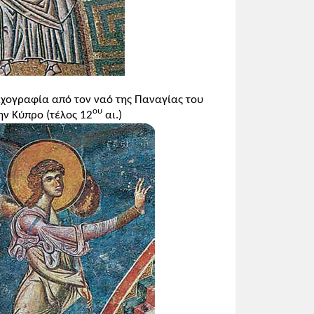
, την έκταση των εμπορικών ανταλλαγών
ς απεικόνισης μορφών), την κρατική
ιχογραφία από τον ναό της Παναγίας του
ου
ν Κύπρο (τέλος 12
αι.)