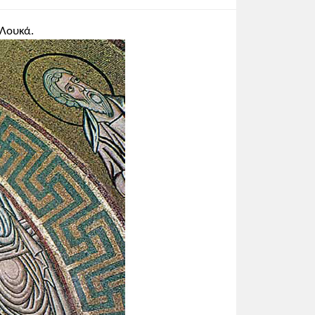
υ συνυπάρχει το κλασικίζον πνεύμα με
Λουκά.
 το ευαγγελιστάριο της Μονής Διονυσίου,
πει να είναι δημιούργημα του
ή εμφάνιση των μορφών ούτε στην
τηρείται μια τάση προς την αφαίρεση
ρφές διατηρούν τη χάρη και την
 με άλλες εικόνες έφθασε στην Αχρίδα
αι η συγκρατημένη έκφραση του
από το Ευαγγελιστάριο της Mονής
ακοσμούνται στο περιθώριο με
ται οι δέκα πληγές του Φαραώ.
ά
.
ή κατατάσσονται στις άμεσες πηγές.
 βυζαντινοί αυτοκράτορες),
 ή από τις μορφές που προβάλλονται),