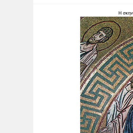
γύρω από τον άξονά της, για να υποδηλ
την επικρατούσα τάση για αφύσικη υπε
Η σκην
•
Πέμπτη εικόνα
:
Ο Μυστικός Δείπνος
ένα από τα μεγαλοπρεπέστερα χειρόγρ
βιβλιογραφικού εργαστηρίου του παλατ
προοπτική του χώρου, με στόχο να τονι
και την εξαΰλωση, που ταιριάζει στη μι
ευκινησία τους, στοιχείο που θυμίζει μ
•
Έκτη εικόνα
:
Ο ευαγγελισμός της Θε
από την Κωνσταντινούπολη γύρω στο 12
αισθήματος.
•
Να αξιοποιηθεί
και η εικόνα στην ει
Μεγίστης Λαύρας του Αγίου Όρους
(σ. 6
•
Έβδομη εικόνα
:
Σελίδα από χειρόγρα
μικρογραφίες. Τα ψαλτήρια αυτά ονομά
Υπάρχουν και ψαλτήρια με ολοσέλιδες (
•
Όγδοη εικόνα
:
Χρυσό νόμισμα του α
Απεικονίζονται σ' αυτά σημαντικές ιστ
πληροφορούμαστε για την πολιτική κατά