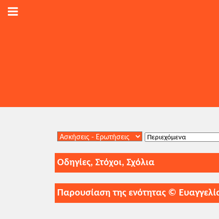
Οδηγίες, Στόχοι, Σχόλια
Παρουσίαση της ενότητας © Ευαγγελί
Δι
4. Εικαστικές Τέχνες και Μουσική
Δείτε την παρουσίαση πατώντας
εδώ