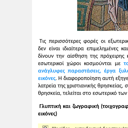
την οικονομική κατάσταση (πόσα κυκλο
(πού βρέθηκαν νομίσματα), τις θρησκευτ
ιδεολογία (από τις επιγραφή και τα σύμ
Τις περισσότερες φορές οι εξωτερι
δεν είναι ιδιαίτερα επιμελημένες κα
δίνουν την αίσθηση της πρόχειρης κ
εσωτερικοί χώροι κοσμούνται με
τ
ανάγλυφες παραστάσεις, έργα ξυλ
εικόνες
. Η διαφοροποίηση αυτή εξηγε
λατρεία της χριστιανικής θρησκείας, 
θρησκεία, τελείται στο εσωτερικό των
Γλυπτική και ζωγραφική (τοιχογρα
εικόνες)