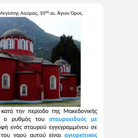
υ με έμφαση σε:
ος
 Μεγίστης Λαύρας, 10
αι. Άγιον Όρος.
κονικό Μουσείο:
εδώ
δώ
 χριστιανική θρησκεία.
 κατά την περίοδο της Μακεδονικής
της εποχής.
ησε ο ρυθμός του
σταυροειδούς με
οποιηθούν. Σχετικά με τη μουσική
ορφή ενός σταυρού εγγεγραμμένου σε
 του ναού αυτού είναι
αγιορείτικος