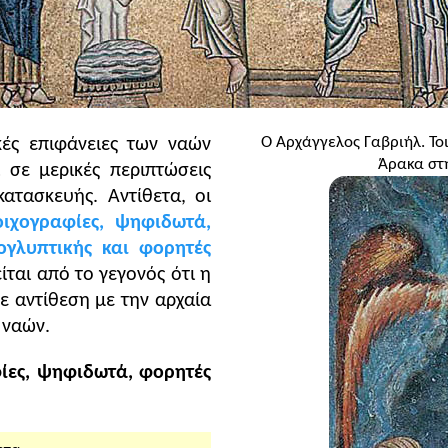
φορούσαν και ποια αγοραστική αξία είχαν τα νομίσματα)
ικές και καλλιτεχνικές τάσεις (σχήματα, σύμβολα, τρόπο
βολα) και άλλα.
Ο Αρχάγγελος Γαβριήλ. Το
κές επιφάνειες των ναών
Άρακα στη
ι σε μερικές περιπτώσεις
ατασκευής. Αντίθετα, οι
οιχογραφίες, ψηφιδωτά,
Κλείσιμο
ογλυπτικής και φορητές
ίται από το γεγονός ότι η
σε αντίθεση με την αρχαία
 ναών.
φίες, ψηφιδωτά, φορητές