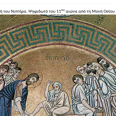
ώσει την ορμή της κίνησης. Πρόκειται για ζωγραφική όπο
ρβολή.
ου
ή του Νιπτήρα. Ψηφιδωτό του 11
αιώνα από τη Μονή Οσίου 
. Μία από τις 74 μικρογραφίες με τις οποίες διακοσμείται
ου
αφα του 11
αι. Ένα τόσο λαμπρό και περίτεχνο έργο πρέ
ιού. Στη μικρογραφία δεν δίνεται έμφαση στην εξωτερικ
στεί η πνευματικότητα της απεικονιζόμενης σκηνής. Παρα
κρή εικόνα, στόλισμα μιας σελίδας βιβλίου. Πάντως, οι μο
οτίβα της κλασικής παράδοσης.
οτόκου
. Πρόκειται για έργο μεγάλου καλλιτέχνη που, μαζί
95. Χαρακτηριστική είναι η κλασική τεχνοτροπία αλλά κ
σαγωγική σελίδα του Κεφαλαίου
Η Γέννηση, Μικρογραφία 
9).
ου
φο ψαλτήρι του 9
αιώνα
. Οι σελίδες των ψαλτηρίων δι
ζονται
μοναστικά
. Στη συγκεκριμένη σελίδα αναπαριστών
ή σχεδόν) μικρογραφίες, τα οποία λέγονται
αριστοκρατικ
υτοκράτορα Νικηφόρου Α'
. Τα νομίσματα ως ιστορική πηγ
ορικές προσωπικότητες (π.χ. Φίλιππος, Μέγας Αλέξανδρος,
σταση και το πολίτευμα (από τις επιγραφή πάνω σ' αυτό