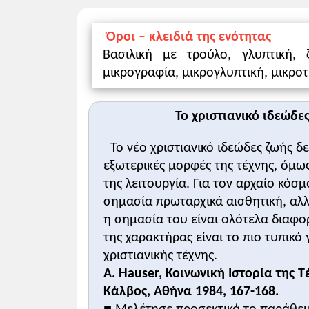
Προτείνεται συνδιδασκαλία με την υποε
- Αρχιτεκτονική
Όροι – κλειδιά της ενότητας
- Γλυπτική και ζωγραφική (τοιχογραφίες
Βασιλική με τρούλο, γλυπτική, 
Υποστηρικτικό υλικό:
μικρογραφία, μικρογλυπτική, μικροτ
-«Βυζαντινές εικόνες», Συλλογές. Φορητ
-Βυζαντινή Ζωγραφική, Βυζαντινό και Χ
-Καλλιτεχνική δημιουργία:
εδώ
Το χριστιανικό ιδεώδες
Προτεινόμενες δραστηριότητες:
Το νέο χριστιανικό ιδεώδες ζωής δ
- Ερωτήσεις 2, 3 και 4 του βιβλίου.
εξωτερικές μορφές της τέχνης, όμως
της λειτουργία. Για τον αρχαίο κόσμ
σημασία πρωταρχικά αισθητική, αλλ
η σημασία του είναι ολότελα διαφορε
Διδακτικοί στόχοι
1
της χαρακτήρας είναι το πιο τυπικό
. Να εκτιμήσουν την αξία της βυζαντιν
2
. Να αντιληφθούν οι μαθητές ότι οι κ
χριστιανικής τέχνης.
• Οι μαθητές έχουν αποικήσει ήδη γνώσ
A. Hauser, Κοινωνική Ιστορία της Τέχ
ορολογία οι μαθητές μπορούν να ανατρέ
Κάλβος, Αθήνα 1984, 167-168.