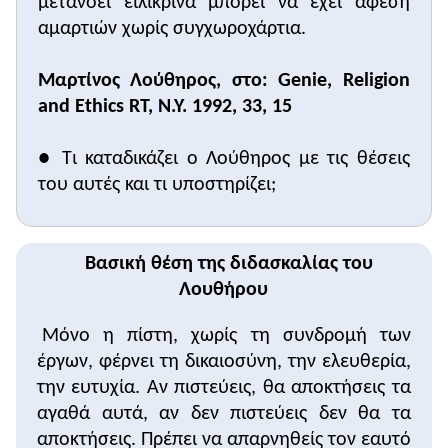
μετανοεί ειλικρινά μπορεί να έχει άφεση
νέες καταστάσεις, άγνωστες σ' αυτούς,
αμαρτιών χωρίς συγχωροχάρτια.
αισθάνονται φόβο και αγωνία για το μέλλον. Έτσι, η
θρησκοληψία και οι δεισιδαιμονίες έβρισκαν
Μαρτίνος Λούθηρος, στο: Genie, Religion
πρόσφορο έδαφος για να κυριεύσουν τον
and Ethics RT, N.Y. 1992, 33, 15
άνθρωπο και να του προκαλέσουν πνευματική
σύγχυση.
• Το
δεύτερο πρόσθετο παράθεμα
(Ιωάννης
● Τι καταδικάζει ο Λούθηρος με τις θέσεις
Καλβίνος) θα αξιοποιηθεί κατά τη συζήτηση των
του αυτές και τι υποστηρίζει;
αντίστοιχων θεμάτων.
3. Εικονογραφικό υλικό
Βασική θέση της διδασκαλίας του
• Η πρώτη
εικόνα
Το πλοίο των τρελών
είναι
Λουθήρου
πίνακας του Mπος. Πρόκειται για αλληγορία
εποχής, αλληγορία για τους χριστιανούς που
Μόνο η πίστη, χωρίς τη συνδρομή των
βρίσκονται σε πνευματική σύγχυση. Το θέμα της
έργων, φέρνει τη δικαιοσύνη, την ελευθερία,
ο
παραφροσύνης είναι μοτίβο συνηθισμένο τον 15
την ευτυχία. Αν πιστεύεις, θα αποκτήσεις τα
αι., ιδιαίτερα στη λογοτεχνία και συνδέεται με τη
αγαθά αυτά, αν δεν πιστεύεις δεν θα τα
διαφθορά του κλήρου. Είναι χαρακτηριστικό ότι
αποκτήσεις. Πρέπει να απαρνηθείς τον εαυτό
στην εικόνα φαίνεται να πρωταγωνιστούν ένας