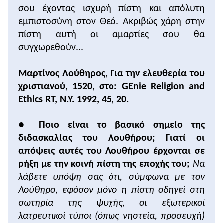
σου έχοντας ισχυρή πίστη και απόλυτη
μοναχός και μια μοναχή. Για την αξιοποίηση της
εικόνας βλ. Επισημάνσεις για την πορεία
εμπιστοσύνη στον Θεό. Ακριβώς χάρη στην
διδασκαλίας.
πίστη αυτή οι αμαρτίες σου θα
• Με τις επόμενες
δύο εικόνες
(
δεύτερη και τρίτη
)
συγχωρεθούν...
(
Το εσωτερικό ενός καθολικού ναού
και
Το
εσωτερικό ενός καλβινικού ναού
) συγκρίνεται ο
Μαρτίνος Λούθηρος, Για την ελευθερία του
διάκοσμος των δύο λατρευτικών χώρων. Οι
χριστιανού, 1520, στο: GEnie Religion and
μαθητές είναι εύκολο με βάση το σχετικό πίνακα να
Ethics RT, N.Y. 1992, 45, 20.
εξηγήσουν τις διαφορές.
• Ο πίνακας
Δόγμα και Λατρεία Καθολικών και
●
Ποιο είναι το βασικό σημείο της
Προτεσταντών
παρουσιάζει με ευσύνοπτο τρόπο
διδασκαλίας του Λουθήρου; Γιατί οι
τις διαφορές του καθολικού δόγματος από το
απόψεις αυτές του Λουθήρου έρχονται σε
προτεσταντικό. Ο διδάσκων και οι μαθητές
ρήξη με την κοινή πίστη της εποχής του;
Να
μπορούν να καταφεύγουν στον πίνακα αυτό για να
επιλύουν τις απορίες τους και για να
λάβετε υπόψη σας ότι, σύμφωνα με τον
διευκολύνονται στις απαντήσεις των σχετικών
Λούθηρο, εφόσον μόνο η πίστη οδηγεί στη
ερωτήσεων.
σωτηρία της ψυχής, οι εξωτερικοί
• Με προσεκτική ανάγνωση του χάρτη οι μαθητές
λατρευτικοί τύποι (όπως νηστεία, προσευχή)