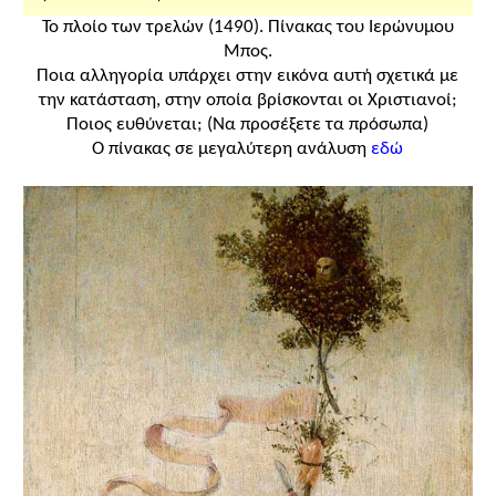
- Χάρτης της Ευρώπης για τον εντοπισμό της
Το πλοίο των τρελών (1490). Πίνακας του Ιερώνυμου
κατανομής Ρωμαιοκαθολικών και Προτεσταντών
Μπος.
(σχολικό βιβλίο).
Ποια αλληγορία υπάρχει στην εικόνα αυτή σχετικά με
την κατάσταση, στην οποία βρίσκονται οι Χριστιανοί;
Προτεινόμενη δραστηριότητα:
Ποιος ευθύνεται; (Να προσέξετε τα πρόσωπα)
- Ερώτηση 1 του σχολικού βιβλίου.
Ο πίνακας σε μεγαλύτερη ανάλυση
εδώ
Διδακτικοί στόχοι
1
. Να προσδιορίσουν οι μαθητές τα αίτια της
Θρησκευτικής Μεταρρύθμισης και τη συμβολή του
ανθρωπιστικού κινήματος στην εκδήλωσή της.
2
. Να πληροφορηθούν για περιεχόμενό της, τους
κυριότερους εκπροσώπους της και τη διάδοσή της.
3
. Να γνωρίσουν την αντίδραση της Καθολικής
Εκκλησίας στο κίνημα της Μεταρρύθμισης.
4
. Να εκτιμήσουν τις άμεσες και τις
μακροπρόθεσμες συνέπειές της για την ευρωπαϊκή