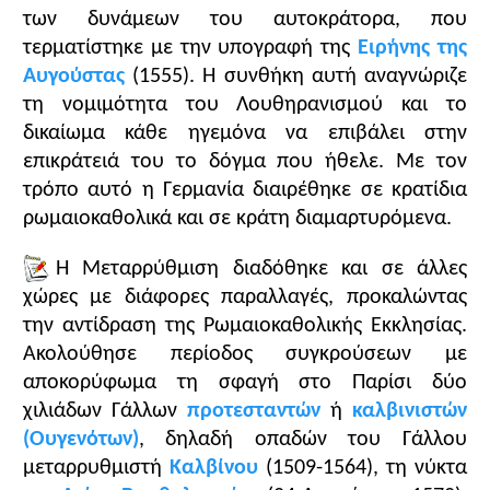
προτεσταντισμό σε δογματικό επίπεδο, δογματική
των δυνάμεων του αυτοκράτορα, που
αποσαφήνιση. β.
Πολιτικό
: στρατηγική,
τερματίστηκε με την υπογραφή της
Ειρήνης της
αναδίπλωση και αντεπίθεση, κατασταλτικά μέτρα
Αυγούστας
(1555). Η συνθήκη αυτή αναγνώριζε
και ανανέωση, συνέδριο (πρβλ. συνέδρια
τη νομιμότητα του Λουθηρανισμού και το
πολιτικών κομμάτων), επικοινωνιακή τακτική
δικαίωμα κάθε ηγεμόνα να επιβάλει στην
(ευαισθησία των πιστών, πομπώδεις τελετές). γ.
επικράτειά του το δόγμα που ήθελε. Με τον
Κοινωνικό
: Αποκατάσταση του λαϊκού κύρους της
τρόπο αυτό η Γερμανία διαιρέθηκε σε κρατίδια
Εκκλησίας, προβολή του κοινωνικού της έργου
ρωμαιοκαθολικά και σε κράτη διαμαρτυρόμενα.
Αισθητικό: Μπαρόκ, διάκοσμος ναών, ζωγραφικοί
πίνακες, εικόνες.
Η Μεταρρύθμιση διαδόθηκε και σε άλλες
χώρες με διάφορες παραλλαγές, προκαλώντας
την αντίδραση της Ρωμαιοκαθολικής Εκκλησίας.
Ακολούθησε περίοδος συγκρούσεων με
αποκορύφωμα τη σφαγή στο Παρίσι δύο
χιλιάδων Γάλλων
προτεσταντών
ή
καλβινιστών
Κλείσιμο
(Ουγενότων)
, δηλαδή οπαδών του Γάλλου
μεταρρυθμιστή
Καλβίνου
(1509-1564), τη νύκτα