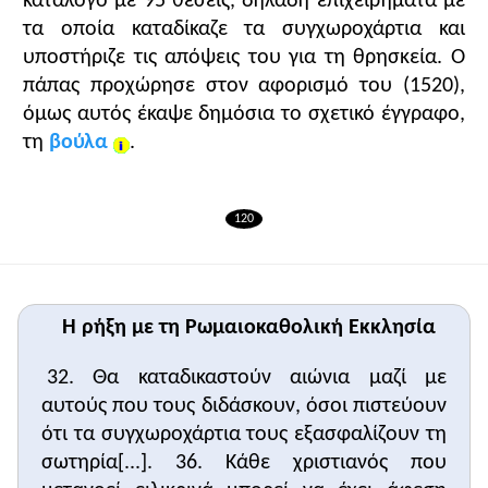
κατάλογο με 95 θέσεις, δηλαδή επιχειρήματα με
ναού του αγίου Πέτρου στη Ρώμη, έδωσε την άδεια
Κλείσιμο
τα οποία καταδίκαζε τα συγχωροχάρτια και
για μαζική έκδοση και πώληση εγγράφων άφεσης
αμαρτιών. Ο προκλητικός τρόπος διάθεσης των
υποστήριζε τις απόψεις του για τη θρησκεία. Ο
εγγράφων αυτών από τον μοναχό Τέντζελ και η
πάπας προχώρησε στον αφορισμό του (1520),
διακήρυξή του ότι μόλις ακουσιεί ο ήχος από τα
όμως αυτός έκαψε δημόσια το σχετικό έγγραφο,
χρήματα που πληρώνονται για το συγχωροχάρτι, οι
τη
βούλα
.
ψυχές μεταπηδούν από το καθαρτήριο στον
παράδεισο, προκάλεσε την αγανάκτηση του
Λουθήρου.
120
• Το
τρίτο παράθεμα
αναφέρεται στη Βασική θέση
της διδασκαλίας του Λουθήρου και το
τέταρτο
περιλαμβάνει τα μέτρα της Καθολικής Εκκλησίας
κατά της Μεταρρύθμισης.
Η ρήξη με τη Ρωμαιοκαθολική Εκκλησία
2. Πρόσθετα παραθέματα
32. Θα καταδικαστούν αιώνια μαζί με
• Το
πρώτο πρόσθετο παράθεμα
αναφέρεται στο
αυτούς που τους διδάσκουν, όσοι πιστεύουν
πνευματικό και ψυχολογικό πρόβλημα στα τέλη του
ότι τα συγχωροχάρτια τους εξασφαλίζουν τη
Μεσαίωνα. Η περίοδος της Αναγέννησης είναι
σωτηρία[...]. 36. Κάθε χριστιανός που
μεταβατική και οι άνθρωποι, όταν αντιμετωπίζουν