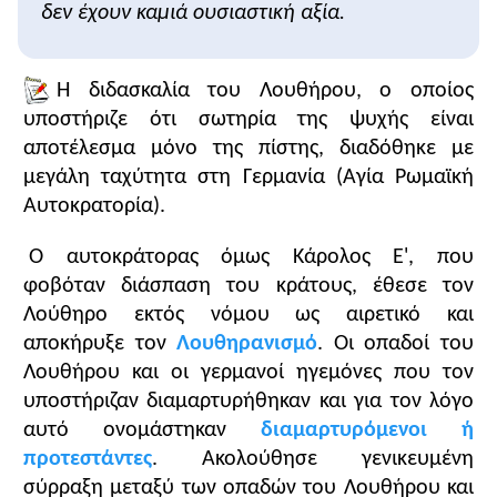
μπορούν να εντοπίσουν τις περιοχές, όπου
δεν έχουν καμιά ουσιαστική αξία.
επικράτησε καθεμιά από τις Εκκλησίες. Έτσι, η
χριστιανική Ευρώπη εμφανίζεται διαιρεμένη σε
τρεις Εκκλησίες (δόγματα): την καθολική, την
Η διδασκαλία του Λουθήρου, ο οποίος
προτεσταντική (με τις διαφοροποιήσει της) και την
υποστήριζε ότι σωτηρία της ψυχής είναι
ορθόδοξη.
αποτέλεσμα μόνο της πίστης, διαδόθηκε με
μεγάλη ταχύτητα στη Γερμανία (Αγία Ρωμαϊκή
Υποδείξεις για τις απαντήσεις στις ερωτήσεις β.μ.
Αυτοκρατορία).
1. Ερωτήσεις στο πλαίσιο του υποστηρικτικού
υλικού στο β.μ.
Ο αυτοκράτορας όμως Κάρολος Ε', που
• Βλ. Επισημάνσεις για την πορεία διδασκαλίας
φοβόταν διάσπαση του κράτους, έθεσε τον
και Σχολιασμός του υποστηρικτικού υλικού και
Λούθηρο εκτός νόμου ως αιρετικό και
διδακτική αξιοποίησή του.
αποκήρυξε τον
Λουθηρανισμό
. Οι οπαδοί του
2. Ερωτήσεις στο τέλος της διδακτικής ενότητας
Λουθήρου και οι γερμανοί ηγεμόνες που τον
του β.μ.
υποστήριζαν διαμαρτυρήθηκαν και για τον λόγο
•
Πρώτη Ερώτηση
: Βλ. Αφόρμηση, Σχολιασμό του
υποστηρικτικού υλικού και διδακτική αξιοποίησή
αυτό ονομάστηκαν
διαμαρτυρόμενοι ή
του. Τα μέτρα που έλαβε η Εκκλησία είχαν
προτεστάντες
. Ακολούθησε γενικευμένη
χαρακτήρα: α.
θρησκευτικό
: αντιπαράθεση με τον
σύρραξη μεταξύ των οπαδών του Λουθήρου και