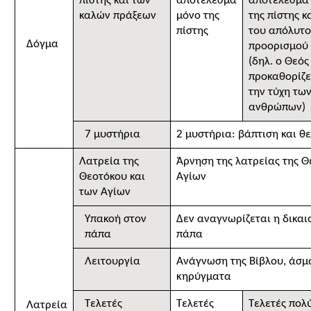
πίστης και των
αποτέλεσμα
αποτέλεσμα
καλών πράξεων
μόνο της
της πίστης κ
πίστης
του απόλυτ
Δόγμα
προορισμού
(δηλ. ο Θεός
προκαθορίζε
την τύχη τω
ανθρώπων)
7 μυστήρια
2 μυστήρια: βάπτιση και θ
Λατρεία της
Άρνηση της λατρείας της Θ
Θεοτόκου και
Αγίων
των Αγίων
Υπακοή στον
Δεν αναγνωρίζεται η δικαι
πάπα
πάπα
Λειτουργία
Ανάγνωση της Βίβλου, άσμ
κηρύγματα
Τελετές
Τελετές
Τελετές πολ
Λατρεία