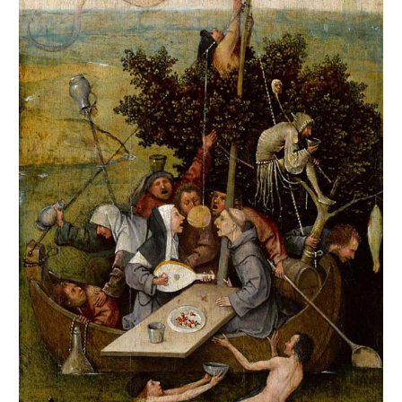
ιστορία.
Επισημάνσεις για την πορεία διδασκαλίας
Η ενότητα αυτή είναι σημαντική για τη
διαμόρφωση του θρησκευτικού χάρτη της Ευρώπης
και για τις εξελίξεις που θα επακολουθήσουν.
• Ως αφόρμηση θα χρησιμοποιηθούν το
παράθεμα
Η ηθική παρακμή του κλήρου
του
Έρασμου και ο πίνακας
Το πλοίο των τρελών
. Με το
παράθεμα οι μαθητές εισάγονται στην ηθική κρίση
στην οποία βρίσκεται η Καθολική Εκκλησία, ενώ με
τον πίνακα κατανοούν την κατάσταση σύγχυσης
στην οποία βρίσκονται οι χριστιανοί.
• Με την
αφόρμηση
ο διδάσκων έχει ήδη αρχίσει
τη συζήτηση του πρώτου διδακτικού στόχου. Για τη
σφαιρική επεξεργασία του ζητήματος της κρίσης
στην Καθολική Εκκλησία και την εγκατάλειψη των
χριστιανών στην τύχη τους θα αξιοποιηθεί και το
πρώτο πρόσθετο παράθεμα
(
Το πνευματικό και