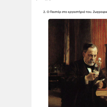
συντήρηση της μπίρας, που έγινε γν
νοσήματα, ανακάλυψε τον σταφυλόκοκ
2. Ο Παστέρ στο εργαστήριό του. Ζωγραφικό
τον έκανε διάσημο.
3. Η δημοσίευση των απόψεων του 
αυτό, οι επικριτές του δεν δίστασα
άνθρωπος έχει προέλθει από το συγκ
ΙΙ. ΠΡΟΣΘΕΤΟ ΥΠΟΣΤΗΡΙΚΤΙΚΟ ΥΛΙ
1. Επιστήμες και βιομηχανία
Τη σκυτάλη παίρνουν μετά το 1880
έρευνα. [...] Η χημεία περνά από το
επιστημονικών ανακαλύψεων γεννούν
ποσότητες. [.] Ολόκληρη η βιομηχανι
παραγωγή όσο και στις εξαγωγές.