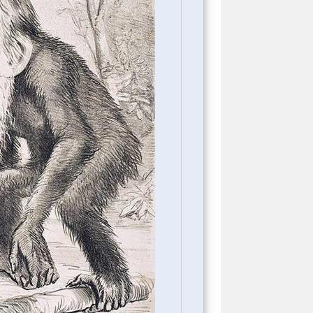
υ χρόνου και της χώρας.
75
, γ' ανατύπωση, μτφρ. Δ. Κούρτοβικ,
 Τραπέζης, Αθήνα 2003, σ. 386-389.