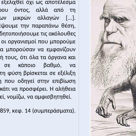
 εξελιχθεί όχι ως αποτέλεσμα
 ειδών, όσο από την πολιτική και ιδεολογική συγκυρία το
ερου όντος, αλλά από τη
ων μικρών αλλαγών [...].
E.J. Hobsbawm,
Η εποχή του κεφαλαίου, 1848-18
τέψουμε την παραπάνω θέση,
Μορφωτικό Ίδρυμα Εθνικής
ειδητοποιήσουμε τις ακόλουθες
ι οι οργανισμοί που μπορούμε
θα μπορούσαν να εμφανίζουν
ή τους, ότι όλα τα όργανα και
ν, σε κάποιο βαθμό, να
στη φύση βρίσκεται σε εξέλιξη
ή που οδηγεί στην επιβίωση
κάτι να προσφέρει. Η αλήθεια
ί, νομίζω, να αμφισβητηθεί.
1859, κεφ. 14 (συμπεράσματα).