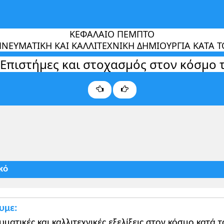
ΚΕΦΑΛΑΙΟ ΠΕΜΠΤΟ
ΠΝΕYΜΑΤΙΚΗ ΚΑΙ ΚΑΛΛΙΤΕΧΝΙΚΗ ΔΗΜΙΟYΡΓΙΑ ΚΑΤΑ Τ
Επιστήμες και στοχασμός στον κόσμο 
κό
υμε:
κεται:
υματικές και καλλιτεχνικές εξελίξεις στον κόσμο κατά τ