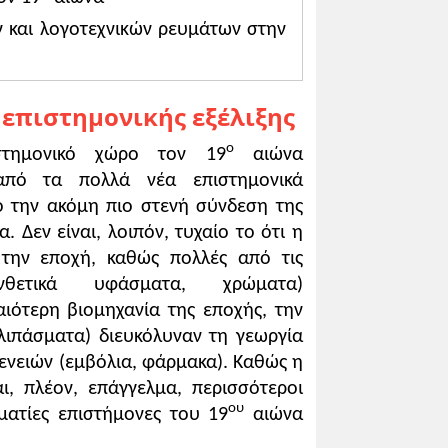
θεωρία της εξέλιξης και τη σημασία
ν και λογοτεχνικών ρευμάτων στην
ανοήσουν τους όρους θετικισμός και
 επιστημονικής εξέλιξης
ο
ιστημονικό χώρο τον 19
αιώνα
 από τα πολλά νέα επιστημονικά
το γεγονός ότι τα συμπεράσματά του
ό την ακόμη πιο στενή σύνδεση της
ς. Απέναντι σε αυτές, ο Δαρβίνος
οποιηθεί το κείμενο του
. Δεν είναι, λοιπόν, τυχαίο το ότι η
παρακάτω, στο πρόσθετο
 την εποχή, καθώς πολλές από τις
θετικά υφάσματα, χρώματα)
ιότερη βιομηχανία της εποχής, την
λιπάσματα) διευκόλυναν τη γεωργία
 εργαστήρια χημείας. Η επιστήμη
ενειών (εμβόλια, φάρμακα). Καθώς η
αι περισσότερο, στις απαιτήσεις και
αι, πλέον, επάγγελμα, περισσότεροι
τήμονες που μετατράπηκαν σε
ου
ματίες επιστήμονες του 19
αιώνα
του κρασιού, επινόησε μέθοδο για τη