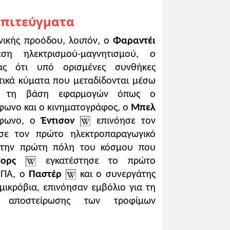
δο 1870-1886 ερεύνησε τα λοιμώδη
επιτεύγματα
τά της λύσσας (1885), γεγονός που
ονικής προόδου, λοιπόν, ο
Φαραντέι
τατες αντιδράσεις. Στο πλαίσιο
 ηλεκτρισμού-μαγνητισμού, ο
τηριάσουν τη βασική θέση του ότι ο
ας ότι υπό ορισμένες συνθήκες
τικά κύματα που μεταδίδονται μέσω
ε τη βάση εφαρμογών όπως ο
φωνο και ο κινηματογράφος, ο
Μπελ
έφωνο, ο
Έντισον
επινόησε τον
 1850 η επιστημονική και τεχνική
σε τον πρώτο ηλεκτροπαραγωγικό
γωγής, καθώς μια σειρά επαναστατικών
 την πρώτη πόλη του κόσμου που
σικών προϊόντων σε μεγάλες
ερμανία κυριαρχεί [...], τόσο στην
ορς
εγκατέστησε το πρώτο
 ΗΠΑ, ο
Παστέρ
και ο συνεργάτης
ικρόβια, επινόησαν εμβόλιο για τη
υρώπης
, μτφρ. Α.Κ. Δημητρακόπουλος,
 αποστείρωσης των τροφίμων
Αλεξάνδρεια, Αθήνα 1997, σ. 166.