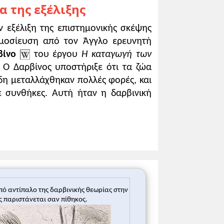
α της εξέλιξης
ύ τα όρια της βιολογίας, και σ' αυτό
 και κατά κανόνα οι σύγχρονοι
ν εξέλιξη της επιστημονικής σκέψης
ο στη βιολογική εξέλιξη, κατάργησε
μοσίευση από τον Άγγλο ερευνητή
μες ή επιστήμες του ανθρώπου. Στο
βίνο
του έργου
Η καταγωγή των
ό ως διαδικασία συνεχούς ιστορικής
 Ο Δαρβίνος υποστήριξε ότι τα ζώα
ίδη μεταλλάχθηκαν πολλές φορές, και
ερη ποικιλία έμβιων όντων,
 συνθήκες. Αυτή ήταν η δαρβινική
λούς στοχαστές στον πειρασμό να
 την ιστορική αλλαγή και να
πολιτικές συνέπειες και, μερικές
τήμονες [...] συνδύαζε σταθερότητα
 πρώτη φορά που συγκρούονταν
ησκεία. [... ] Η βιαιότητα που
μπορούσε ο άνθρωπος, πλασμένος κατ'
ό αντίπαλο της δαρβινικής θεωρίας στην
είχαν να διαλέξουν ανάμεσα στους
ς παριστάνεται σαν πίθηκος.
μονικό κοινό, δηλαδή από τις