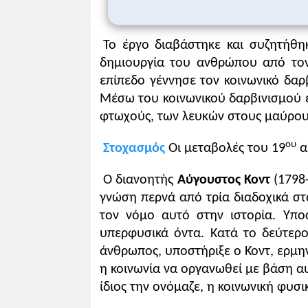
Το έργο διαβάστηκε και συζητήθη
δημιουργία του ανθρώπου από τον
επίπεδο γέννησε τον κοινωνικό δαρ
Μέσω του κοινωνικού δαρβινισμού έ
φτωχούς, των λευκών στους μαύρους
ου
Στοχασμός
Οι μεταβολές του 19
α
Ο διανοητής
Αύγουστος Κοντ
(1798
γνώση περνά από τρία διαδοχικά στά
τον νόμο αυτό στην ιστορία. Yπ
υπερφυσικά όντα. Κατά το δεύτερο
άνθρωπος, υποστήριξε ο Κοντ, ερμη
η κοινωνία να οργανωθεί με βάση α
ίδιος την ονόμαζε, η κοινωνική φυσ