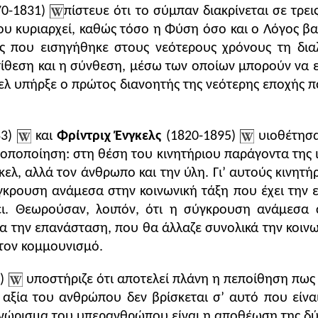
0-1831)
πίστευε ότι το σύμπαν διακρίνεται σε τρει
 που κυριαρχεί, καθώς τόσο η Φύση όσο και ο Λόγος β
τός που εισηγήθηκε στους νεότερους χρόνους τη δι
ντίθεση και η σύνθεση, μέσω των οποίων μπορούν να 
ελ υπήρξε ο πρώτος διανοητής της νεότερης εποχής
83)
και
Φρίντριχ Ένγκελς
(1820-1895)
υιοθέτησα
ροποποίηση: στη θέση του κινητήριου παράγοντα της 
γκελ, αλλά τον άνθρωπο και την ύλη. Γι’ αυτούς κινητή
κρουση ανάμεσα στην κοινωνική τάξη που έχει την εξ
ει. Θεωρούσαν, λοιπόν, ότι η σύγκρουση ανάμεσα 
α την επανάσταση, που θα άλλαζε συνολικά την κοινω
στον κομμουνισμό.
0)
υποστήριζε ότι αποτελεί πλάνη η πεποίθηση πως
 αξία του ανθρώπου δεν βρίσκεται σ’ αυτό που είναι
νώρισμα του υπερανθρώπου είναι η αποθέωση της δύ