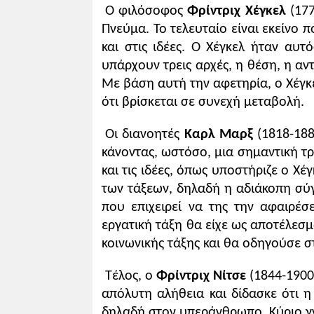
Ο φιλόσοφος
Φρίντριχ Χέγκελ
(177
Πνεύμα. Το τελευταίο είναι εκείνο
και στις ιδέες. Ο Χέγκελ ήταν αυ
υπάρχουν τρεις αρχές, η θέση, η α
Με βάση αυτή την αφετηρία, ο Χέγκ
ότι βρίσκεται σε συνεχή μεταβολή.
Οι διανοητές
Καρλ Μαρξ
(1818-18
κάνοντας, ωστόσο, μια σημαντική τ
και τις ιδέες, όπως υποστήριζε ο Χέ
των τάξεων, δηλαδή η αδιάκοπη σύγ
που επιχειρεί να της την αφαιρέσ
εργατική τάξη θα είχε ως αποτέλεσμ
κοινωνικής τάξης και θα οδηγούσε 
Τέλος, ο
Φρίντριχ Νίτσε
(1844-190
απόλυτη αλήθεια και δίδασκε ότι η
δηλαδή στον υπεράνθρωπο. Κύριο γ