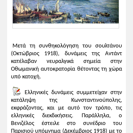
Σχολιασμός γραπτών πηγών
1α και 1β. Τα δύο κείμενα θα πρέπει να
μελετηθούν παράλληλα. Σε αυτά, το ίδιο
γεγονός, η απόβαση ελληνικών
στρατευμάτων στη Σμύρνη, αντιμετωπίζεται
από μεν τους Έλληνες ως απελευθέρωση
Μετά τη συνθηκολόγηση του σουλτάνου
από δε τους Τούρκους ως υποδούλωση.
(Οκτώβριος 1918), δυνάμεις της Αντάντ
Ειδικότερα στο δεύτερο κείμενο
κατέλαβαν νευραλγικά σημεία στην
χρησιμοποιείται λεξιλόγιο δανεισμένο από
Οθωμανική αυτοκρατορία θέτοντας τη χώρα
την πολιτική επιχειρηματολογία του
υπό κατοχή.
εθνικισμού, στο οποίο, βεβαίως, δεσπόζουν
οι αναφορές στο τουρκικό έθνος και στα
Ελληνικές δυνάμεις συμμετείχαν στην
δικαιώματά του, που πλήττονται, σύμφωνα
με τον Τούρκο συντάκτη του κειμένου, από
κατάληψη της Κωνσταντινούπολης,
την ελληνική στρατιωτική παρουσία στη
εκφράζοντας, και με αυτό τον τρόπο, τις
Σμύρνη.
ελληνικές διεκδικήσεις. Παράλληλα, ο
2. Ιδιαίτερα θα πρέπει να επισημανθεί η,
Βενιζέλος έστειλε στο συνέδριο του
σχεδόν αγωνιώδης, προσπάθεια του Ελ.
Παρισιού υπόμνημα (Δεκέμβριος 1918) με το