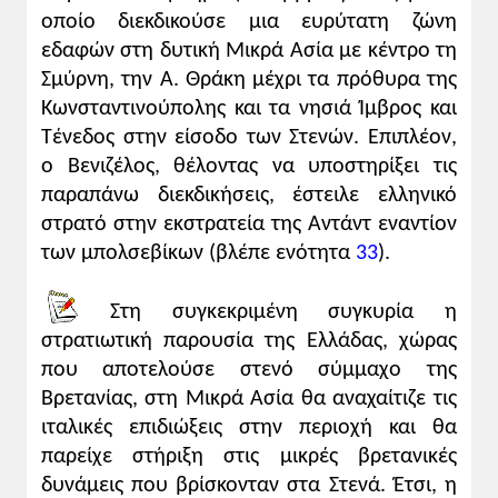
Βενιζέλου να πείσει τους Έλληνες της
οποίο διεκδικούσε μια ευρύτατη ζώνη
Μικράς Ασίας ότι πρέπει οπωσδήποτε να
εδαφών στη δυτική Μικρά Ασία με κέντρο τη
αποφύγουν τις ακρότητες σε βάρος την
Σμύρνη, την Α. Θράκη μέχρι τα πρόθυρα της
σύνοικων Τούρκων αλλά και των ιταλικών
Κωνσταντινούπολης και τα νησιά Ίμβρος και
δυνάμεων που βρίσκονταν νότια της
Τένεδος στην είσοδο των Στενών. Επιπλέον,
ελληνικής ζώνης κατοχής, γιατί κάτι τέτοιο
ο Βενιζέλος, θέλοντας να υποστηρίξει τις
θα έβλαπτε σοβαρά τις ελληνικές
παραπάνω διεκδικήσεις, έστειλε ελληνικό
επιδιώξεις.
στρατό στην εκστρατεία της Αντάντ εναντίον
Σχολιασμός εικονιστικού υλικού
των μπολσεβίκων (βλέπε ενότητα
33
).
1. Η εικόνα του θωρηκτού «Αβέρωφ» στα
νερά του Βοσπόρου με φόντο την Αγια
Στη συγκεκριμένη συγκυρία η
Σοφιά δεν είναι υπερβολή να ειπωθεί ότι
στρατιωτική παρουσία της Ελλάδας, χώρας
αποτελούσε, για τους οπαδούς της
που αποτελούσε στενό σύμμαχο της
Μεγάλης Ιδέας, δηλαδή για τους
Βρετανίας, στη Μικρά Ασία θα αναχαίτιζε τις
περισσότερους Έλληνες, την υλοποίηση
ιταλικές επιδιώξεις στην περιοχή και θα
ενός ονείρου. Κύματα ενθουσιασμού
παρείχε στήριξη στις μικρές βρετανικές
κατέλαβαν τους Έλληνες της Πόλης, που
δυνάμεις που βρίσκονταν στα Στενά. Έτσι, η
θεώρησαν ότι έφτασε η ώρα της