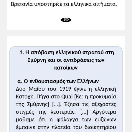
Βρετανία υποστήριξε τα ελληνικά αιτήματα.
ενσωμάτωσής τους στο ελληνικό κράτος και
έσπευσαν να υποδεχτούν με μεγάλη χαρά
τους Έλληνες στρατιώτες.
100
ΙΙ. ΠΡΟΣΘΕΤΟ ΥΠΟΣΤΗΡΙΚΤΙΚΟ ΥΛΙΚΟ
Το συνέδριο Ειρήνης, ο Βενιζέλος και οι
ελληνικές διεκδικήσεις
1. Η απόβαση ελληνικού στρατού στη
Το Συνέδριο Ειρήνης εγκαινίασε τις
Σμύρνη και οι αντιδράσεις των
επίσημες εργασίες του τον Ιανουάριο του
κατοίκων
1919 στο Παρίσι [...]. Μέσα σε αυτό το
πολύχρωμο πλήθος, ο Βενιζέλος φαίνεται
α. Ο ενθουσιασμός των Ελλήνων
ότι ανακάλυψε τον καλύτερο επικοινωνιακό
Δύο Μαΐου του 1919 έγινε η ελληνική
εαυτό του. [...] Με μία μοναδική για έλληνα
πολιτικό ικανότητα να επιχειρηματολογεί
Κατοχή. Πήγα στο Quai [Κε: η προκυμαία
και να πείθει, συνήθως, ή να μην πείθει,
της Σμύρνης] […]. Έζησα τις αξέχαστες
χωρίς όμως ποτέ να κουράζει ή να εξοργίζει
στιγμές της λευτεριάς. […] Αργότερα
τον συνομιλητή του, με σαφείς αναφορές
μάθαμε ότι η φάλαγγα των ευζώνων
σε κοινά συμφέροντα ή επωφελείς για
έμπαινε στην πλατεία του διοικητηρίου
όλους ισορροπίες αντί της εμμονής στα