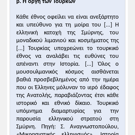
β. Η οργή των Τούρκων
πολλοίς, για την πρωτοβουλία του
Βενιζέλου να ανταποκριθεί ταχύτατα [... ]
στην έκκληση της Συμμαχίας να
Κάθε έθνος οφείλει να είναι ανεξάρτητο
αποσταλούν στρατιωτικές δυνάμεις στη
και υπεύθυνο για τη μοίρα του [...] Η
νότια Ουκρανία εναντίον του νέου, και
ελληνική κατοχή της Σμύρνης, του
εξαιρετικά ασταθούς τότε, επαναστατικού
μοναδικού λιμανιού και κοσμήματος της
καθεστώτος των μπολσεβίκων της Ρωσίας.
[...] Τουρκίας υποχρεώνει το τουρκικό
έθνος να αναλάβει τις ευθύνες του
Γ. Γιανουλόπουλος,
«Η ευγενής μας
απέναντι στην Ιστορία. [...] Όλος ο
τύφλωσις...», εξωτερική πολιτική και
μουσουλμανικός κόσμος αισθάνεται
«εθνικά θέματα» από την ήττα του 1897
βαθιά προσβεβλημένος από την ημέρα
έως τη Μικρασιατική Καταστροφή
,
που οι Έλληνες μόλυναν το ιερό έδαφος
δ' έκδοση, Βιβλιόραμα, Αθήνα 2003, σ. 249-
της Ανατολής, παραβιάζοντας έτσι κάθε
254.
ιστορικό και εθνικό δίκαιο.
Τουρκικό
υπόμνημα διαμαρτυρίας για την
παρουσία ελληνικού στρατού στη
Σμύρνη.
Πηγή: Σ. Αναγνωστοπούλου,
«Μικρασιατικός ελληνισμός», Ιστορία