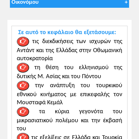
Οικονόμου
χρονιά 2025-26
Προαιρετική διδασκαλία της ενότητας,
Δείτε την παρουσίαση πατώντας
εδώ
ώστε οι μαθητές και οι μαθήτριες να
αντιληφθούν:
Σε αυτό το κεφάλαιο θα εξετάσουμε:
α) τις διεκδικήσεις του Βενιζέλου στο
τις διεκδικήσεις των ισχυρών της
Συνέδριο του Παρισιού, σ. 100
Αντάντ και της Ελλάδας στην Οθωμανική
β) τη σημασία της στρατιωτικής
αυτοκρατορία
παρουσίας της Ελλάδας στη Μ. Ασία για τη
τη θέση του ελληνισμού της
Βρετανία, σ. 100
δυτικής Μ. Ασίας και του Πόντου
γ) τις αντιδράσεις των Ελλήνων της Μ.
Ασίας και των Τούρκων, σ. 101
την ανάπτυξη του τουρκικού
εθνικού κινήματος με επικεφαλής τον
Υποστηρικτικό υλικό:
Μουσταφά Κεμάλ
Πηγές σχολ. βιβλίου.
τα κύρια γεγονότα του
μικρασιατικού πολέμου και την έκβασή
Προτεινόμενη δραστηριότητα:
του
- Άσκηση/δραστηριότητα 1, σ. 101 του
σχολ. βιβλίου.
τις εξελίξεις σε Ελλάδα και Τουρκία