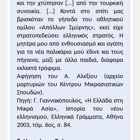
και την χτύπησαν [...] από την τουρκική
γνωστά «ιστορικά δίκαια του ελληνισμού»,
συνοικία. […] Κοντά στο σπίτι μας
με το να προβάλλει τεκμηριωμένες
βρισκόταν το γήπεδο του αθλητικού
απόψεις και όχι συμπλέγματα, ο
ομίλου «Απόλλων Σμύρνης», εκεί είχε
επικεφαλής της ελληνικής αντιπροσωπείας
στρατοπεδεύσει ελληνικός στρατός. Η
κατόρθωσε πράγματι να μεγιστοποιήσει τα
μητέρα μου από ενθουσιασμό και αγάπη
πλεονεκτήματα που ήδη διέθετε ως
για τα νέα παλικάρια μού έδινε και τους
σύμμαχος των νικητών. [... ]
[... ] ακριβώς κατά τη διάρκεια του
πήγαινα, μαζί με άλλα παιδιά, διάφορα
Συνεδρίου Ειρήνης, αποφασίστηκε να
εκλεκτά τρόφιμα.
ανατεθεί στις ελληνικές δυνάμεις η
Αφήγηση του Α. Αλεξίου (αρχείο
κατάληψη της Σμύρνης και της περιοχής της.
μαρτυριών του Κέντρου Μικρασιατικών
Η εντολή της Entente είχε μεν σχέση με την
Σπουδών).
«ασφάλεια των συμμαχικών δυνάμεων»,
Πηγή: Γ. Γιαννακόπουλος, «Η Ελλάδα στη
αλλά τα συμφραζόμενα της αποφάσεως
Μικρά Ασία», Ιστορία του νέου
δεν άφηναν πολλές αμφιβολίες —στην
ελληνισμού, Ελληνικά Γράμματα, Αθήνα
Αθήνα— ότι επρόκειτο για το πρώτο βήμα
2003, τόμ. 6ος, σ. 84.
προς την κατεύθυνση της ικανοποιήσεως
των ελληνικών διεκδικήσεων αντίδωρο, εν