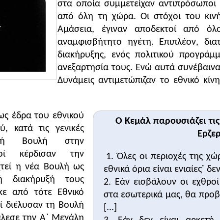
στα οποία συμμετείχαν αντιπρόσωποι
ές. Συμμετείχε σε όλες τις πολεμικές εμπλοκές της Οθω
από όλη τη χώρα. Οι στόχοι του κιν
τά την περίοδο 1919-1922 αναδείχθηκε σε ηγέτη του του
Αμάσεια, έγιναν αποδεκτοί από όλ
αι της Ελλάδας. Μετά το τέλος του μικρασιατικού πολέμο
αναμφισβήτητο ηγέτη. Επιπλέον, δια
ου την προσανατόλισε με σταθερότητα προς τον δυτικό εκ
διακήρυξης, ενός πολιτικού προγρά
ύγχρονου τουρκικού κράτους, η τουρκική Εθνοσυνέλευση 
ανεξαρτησία τους. Ενώ αυτά συνέβαιναν
έθανε το 1938.
Δυνάμεις αντιμετώπιζαν το εθνικό κίν
η της άσκησης
ηγή.
ως έδρα του εθνικού
Ο Κεμάλ παρουσιάζει τι
ύ, κατά τις γενικές
ΚΟ
Ερζε
κή Βουλή στην
άνατος!
νος να ζήσει με αξιοπρέπεια και σεβασμό. Αυτό θα μπορο
κοί κέρδισαν την
1. Όλες οι περιοχές της χ
Όσο πλούσιο ή ευτυχισμένο και να είναι ένα έθνος, όταν
χτεί η νέα Βουλή ως
εθνικά όρια είναι ενιαίες˙ δε
ους λαούς, δεν μπορεί να προοδεύσει και παραμένει στο 
ή διακήρυξή τους
2. Εάν εισβάλουν οι εχθρο
ύνη στον εαυτό του και οι ικανότητές του είναι σε πολύ 
κε από τότε Εθνικό
στα εσωτερικά μας, θα προ
αρά να ζει υποδουλωμένο. Επομένως, η επιλογή είναι: ελ
ί διέλυσαν τη Βουλή
[...]
άλεσε την Α΄ Μεγάλη