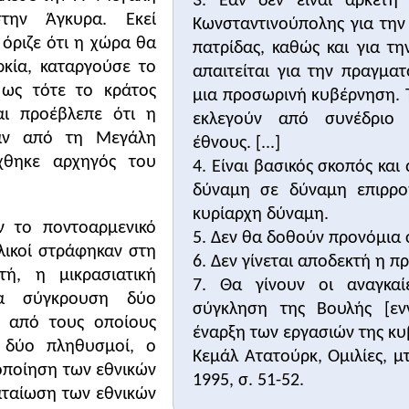
3. Εάν δεν είναι αρκετή
Κεμάλ Ατ
την Άγκυρα. Εκεί
Κωνσταντινούπολης για την
Νέα
όριζε ότι η χώρα θα
πατρίδας, καθώς και για τ
ρκία, καταργούσε το
απαιτείται για την πραγμα
ανάγκη μιας τουρκικής εθνικής πολιτικής
 ως τότε το κράτος
γασιών της βουλής [ενν. της Μεγάλης Εθνοσυνέλευσης], ε
μια προσωρινή κυβέρνηση. 
αι προέβλεπε ότι η
 μου, που πίστευα ότι ήταν οι πιο ενδεδειγμένες για να
εκλεγούν από συνέδριο
ταν από τη Μεγάλη
να ακολουθήσει μια εθνική πολιτική.
έθνους. [...]
ή των Οθωμανών ακολουθήθηκε μια διαφορετική πολιτική, 
χθηκε αρχηγός του
4. Είναι βασικός σκοπός κα
ρασμα ότι αυτή η πολιτική δε θα μπορούσε να αποτελέσε
δύναμη σε δύναμη επιρρο
κυρίαρχη δύναμη.
ατα για την επιτυχή εφαρμογή της πολιτικής του ισλαμισμ
ν το ποντοαρμενικό
5. Δεν θα δοθούν προνόμια στ
ιδέα του «επεκτατισμού» είναι έξω από το θέμα μας. [... 
λικοί στράφηκαν στη
6. Δεν γίνεται αποδεκτή η 
μένη, είναι η «εθνική πολιτική». [... ] Όταν λέω εθνική 
ή, η μικρασιατική
7. Θα γίνουν οι αναγκαί
ς δικές μας δυνάμεις και να προστατεύουμε την οντότητά 
ια σύγκρουση δύο
σύγκληση της Βουλής [ενν
και της χώρας. Να μην οδηγούμε το έθνος σε κίνδυνο και
ω από τους οποίους
έναρξη των εργασιών της κυβ
ίναι εφικτές. Τέλος, μέσα στα πλαίσια του πολιτισμένου
, δύο πληθυσμοί, ο
Κεμάλ Ατατούρκ, Ομιλίες, μ
ή διάθεση.
λοποίηση των εθνικών
1995, σ. 51-52.
αταίωση των εθνικών
Κεμάλ Ατ