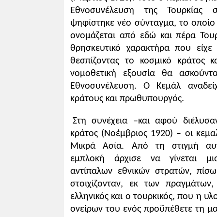
Εθνοσυνέλευση της Τουρκίας σ
ψηφίστηκε νέο σύνταγμα, το οποίο 
ονομάζεται από εδώ και πέρα Του
2. Ο Κεμάλ Ατατούρκ κηρύττει την 
θρησκευτικό χαρακτήρα που είχε
Κύριοι, τις πρώτες ημέρες των ερ
θεσπίζοντας το κοσμικό κράτος κ
που επικρατούσε και για τις απόψεις
νομοθετική εξουσία θα ασκούν
αυτές ήταν ότι η Τουρκία θα έπρεπε 
Όλοι γνωρίζετε ότι κατά την εποχ
Εθνοσυνέλευση. Ο Κεμάλ αναδεί
Εγώ προσωπικά είχα βγάλει το συμπέ
κράτους και πρωθυπουργός.
τουρκικού κράτους. [... ]
Η Ιστορία δεν έχει να δώσει δείγμ
Στη συνέχεια –και αφού διέλυσα
συνένωσης όλων των Τούρκων. [...] Η 
κράτος (Νοέμβριος 1920) – οι κεμα
μπορεί να εφαρμοστεί και είναι φωτισ
Μικρά Ασία. Από τη στιγμή αυτ
εθνικά μας όρια να στηριζόμαστε στι
εμπλοκή άρχισε να γίνεται μ
πρόοδο και την ευημερία του έθνους 
αντίπαλων εθνικών στρατών, πίσ
πραγματοποίηση επιθυμιών που δεν ε
στοιχίζονταν, εκ των πραγμάτων
αμοιβαία φιλία και την ανθρωπιστικ
ελληνικός και ο τουρκικός, που η υ
ονείρων του ενός προΰπέθετε τη μ