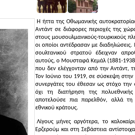
ου γέννησαν το τουρκικό εθνικό κίνημα. Να μάθουν για
ουν τις συνθήκες που ευνόησαν την ισχυροποίηση του του
κό για τις εξελίξεις στη Μικρά Ασία.
Η ήττα της Οθωμανικής αυτοκρατορία
Αντάντ σε διάφορες περιοχές της χώ
στους μουσουλμανικούς-τουρκικούς π
οι οποίοι αντέδρασαν με διαδηλώσεις. 
ρζερούμ, που παρουσιάζονται εδώ από τον κύριο εμπνευσ
σουλτανικού στρατού έδειχναν απρ
μάλ, βασίζονται σε δύο κύριους άξονες:
αυτούς, ο Μουσταφά Κεμάλ (1881-1938),
τητας του τουρκικού κράτους με κάθε θυσία
που δεν ελέγχονταν από την Αντάντ, τ
 οποιουδήποτε υπονομεύει με τις ενέργειές του ή έστω τ
Τον Ιούνιο του 1919, σε σύσκεψη στην 
συνεργάτες του έθεσαν ως στόχο την
ο τουρκικό κίνημα αντίστασης αντιμέτωπο αρχικά με την Α
λτάνο.
όχι τη διατήρηση της πολυεθνικής
αποτελούσε πια παρελθόν, αλλά τη 
εθνικού κράτους.
81 στη Θεσσαλονίκη (το σπίτι που γεννήθηκε είναι σήμε
ό πατέρα. Το 1893 άρχισε τις στρατιωτικές του σπουδές 
Λίγους μήνες αργότερα, το καλοκαίρ
 ζήλο, συνέχισε σε ανώτερες σχολές και έφτασε στα 1905
Ερζερούμ και στη Σεβάστεια αντίστοιχ
τινούπολης. Κατά τη διάρκεια των σπουδών του ήρθε σε ε