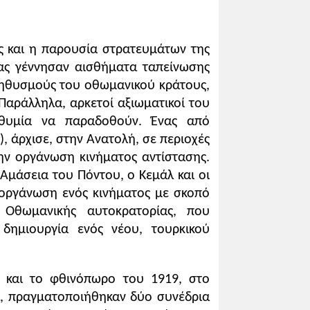
 τον ηγετικό ρόλο του Μουσταφά
ρκικού εθνικού κινήματος και την
ς και η παρουσία στρατευμάτων της
ρας γέννησαν αισθήματα ταπείνωσης
ληθυσμούς του οθωμανικού κράτους,
Παράλληλα, αρκετοί αξιωματικοί του
τή τους και ηγέτη του τουρκικού
οθυμία να παραδοθούν. Ένας από
 άρχισε, στην Ανατολή, σε περιοχές
ην οργάνωση κινήματος αντίστασης.
ις παραλείψεις του την τουρκική
Αμάσεια του Πόντου, ο Κεμάλ και οι
 οργάνωση ενός κινήματος με σκοπό
ντάντ και τον ελληνικό στρατό και
 Οθωμανικής αυτοκρατορίας, που
δημιουργία ενός νέου, τουρκικού
ρα προξενείο της Τουρκίας). Σε
από την κατώτερη στρατιωτική σχολή
ι και το φθινόπωρο του 1919, στο
 να αποφοιτήσει από την Ανώτατη
α, πραγματοποιήθηκαν δύο συνέδρια
παφή με τις πατριωτικές ιδέες των