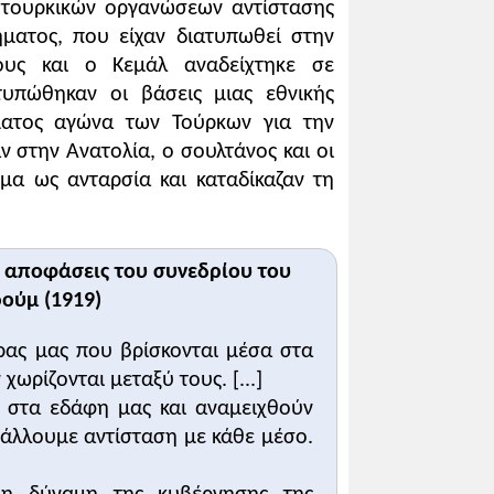
 τουρκικών οργανώσεων αντίστασης
μανικής αυτοκρατορίας κατά τις
ήματος, που είχαν διατυπωθεί στην
ρκικού κινήματος αντίστασης
ους και ο Κεμάλ αναδείχτηκε σε
υ, ο Μουσταφά Κεμάλ έγινε ο ηγέτης
τυπώθηκαν οι βάσεις μιας εθνικής
συγχρονισμό. Τιμώντας τον για την
μματος αγώνα των Τούρκων για την
του έδωσε το επίθετο Ατατούρκ, που
 στην Ανατολία, ο σουλτάνος και οι
ημα ως ανταρσία και καταδίκαζαν τη
ς αποφάσεις του συνεδρίου του
ρούμ (1919)
ύσε να πραγματοποιηθεί μόνο με την
ώρας μας που βρίσκονται μέσα στα
 δεν έχει ανεξαρτησία, δηλαδή
ν χωρίζονται μεταξύ τους. [...]
επίπεδο του δούλου. [... ] Εξάλλου,
ί στα εδάφη μας και αναμειχθούν
ψηλό επίπεδο. Ένα τέτοιο, λοιπόν,
βάλλουμε αντίσταση με κάθε μέσο.
ευθερία ή θάνατος!