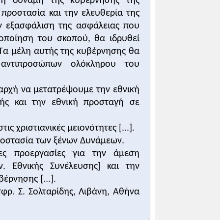
 η δύναμη της κυβέρνησης της
ατούρκ,
Ομιλίες
, μτφρ. Σ. Σολταρίδης,
 προστασία και την ελευθερία της
 Σύνορα-Λιβάνη, Αθήνα 1995, σ. 31.
ην εξασφάλιση της ασφάλειας που
τοποίηση του σκοπού, θα ιδρυθεί
νημέρωσα το σώμα για την κατάσταση
Τα μέλη αυτής της κυβέρνησης θα
 τεθούν σε εφαρμογή. Η πρώτη από
 αντιπροσώπων ολόκληρου του
η οποία συνεχίστηκε και αργότερα.
ι αρχή να μετατρέψουμε την εθνική
ι την επίσημη πολιτική του νέου
ής και την εθνική προσταγή σε
ού και του τουρανισμού, δηλαδή της
ις χριστιανικές μειονότητες [...].
] Η δική μας πολιτική, η οποία
προστασία των ξένων Δυνάμεων.
πολιτική εννοώ: θα πρέπει μέσα στα
ες προεργασίες για την άμεση
μας. Επίσης, να εργαζόμαστε για την
. Εθνικής Συνέλευσης] και την
 να μην αγωνιζόμαστε για την
έρνησης [...].
 κόσμου, να επιδιώκουμε την
τφρ. Σ. Σολταρίδης, Λιβάνη, Αθήνα
ατούρκ,
Ομιλίες
, μτφρ. Σ. Σολταρίδης,