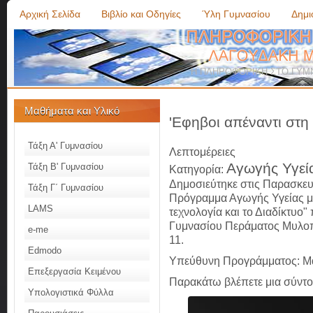
Αρχική Σελίδα
Βιβλίο και Οδηγίες
Ύλη Γυμνασίου
Δημ
Η ΠΛΗΡΟΦΟΡΙΚΗ ΣΤΟ ΓΥΜΝ
Μαθήματα και Υλικό
'Eφηβοι απέναντι στη
Τάξη Α' Γυμνασίου
Λεπτομέρειες
Αγωγής Υγεί
Τάξη Β' Γυμνασίου
Κατηγορία:
Δημοσιεύτηκε στις Παρασκευ
Τάξη Γ΄ Γυμνασίου
Πρόγραμμα Αγωγής Υγείας με 
LAMS
τεχνολογία και το Διαδίκτυο
Γυμνασίου Περάματος Μυλοπ
e-me
11.
Edmodo
Υπεύθυνη Προγράμματος: Μ
Επεξεργασία Κειμένου
Παρακάτω βλέπετε μια σύντ
Υπολογιστικά Φύλλα