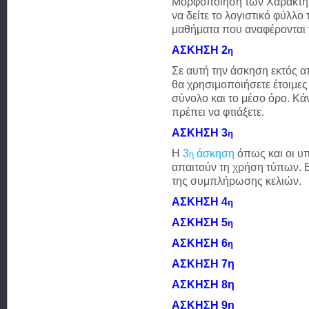
Μορφοποίηση των Χαρακτήρω
να δείτε το λογιστικό φύλλο
μαθήματα που αναφέρονται ν
ΑΣΚΗΣΗ 2
η
Σε αυτή την άσκηση εκτός 
θα χρησιμοποιήσετε έτοιμες
σύνολο και το μέσο όρο. Κά
πρέπει να φτιάξετε.
ΑΣΚΗΣΗ 3
η
Η
3
άσκηση
όπως και οι υ
η
απαιτούν τη χρήση τύπων. 
της συμπλήρωσης κελιών.
ΑΣΚΗΣΗ 4
η
ΑΣΚΗΣΗ 5
η
ΑΣΚΗΣΗ 6
η
ΑΣΚΗΣΗ 7η
ΑΣΚΗΣΗ 8η
ΑΣΚΗΣΗ 9η