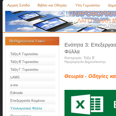
Αρχική Σελίδα
Βιβλίο και Οδηγίες
Ύλη Γυμνασίου
Δημ
Η ΠΛΗΡΟΦΟΡΙΚΗ ΣΤΟ ΓΥΜΝ
Μαθήματα και Υλικό
Ενότητα 3: Επεξεργασ
Φύλλα
Τάξη Α' Γυμνασίου
Κατηγορία:
Τάξη Β'
Ημερομηνία Δημοσίευσης
Τάξη Β' Γυμνασίου
Τάξη Γ΄ Γυμνασίου
Θεωρία - Οδηγίες κα
LAMS
e-me
Edmodo
Επεξεργασία Κειμένου
Υπολογιστικά Φύλλα