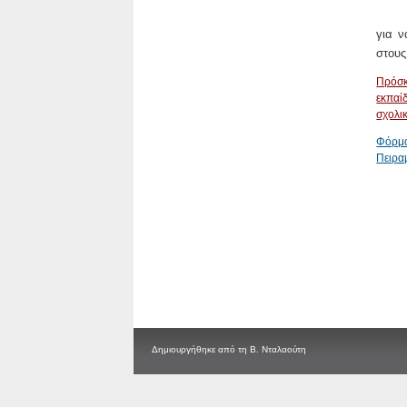
για ν
στου
Πρόσκ
εκπαί
σχολι
Φόρμα
Πειραμ
Δημιουργήθηκε από τη Β. Νταλαούτη