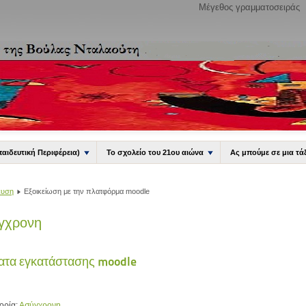
Μέγεθος γραμματοσειράς
παιδευτική Περιφέρεια)
Το σχολείο του 21ου αιώνα
Ας μπούμε σε μια τά
ευση
Eξοικείωση με την πλατφόρμα moodle
γχρονη
ατα εγκατάστασης moodle
ορία:
Ασύγχρονη