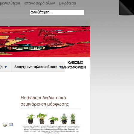
μεγαλύτερο
επαναφορά όλων
μικρότερο
ΚΛΕΊΣΙΜΟ
ξη
Ασύγχρονη τηλεκπαίδευση
ΠΛΗΡΟΦΟΡΙΏΝ
Herbarium διαδικτυακό
σεμινάριο επιμόρφωσης