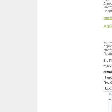
Δημοσ
Συντά
Προβο
http:
Ασύ
Κατηγ
Δημοσ
Συντά
Προβο
Στο Π
τηλεκ
α
εκπ
Η πρό
Πανελ
Παράλ