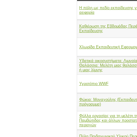
Η πόλη ως πεδίο εκπαίδευσης γ
αειφορία
Καθιέρωση της Εβδομάδας Περι
Εκπαίδευσης
Χλωρίδα Εκπαιδευτική Εφαρμο
Υδατικά οικοσυστήματα: Λιμναία
Θαλάσσια: Μελέτη μιας θαλάσσι
ή μιας λίμνης
Υγροτόπιο WWF
Φώκια: Μοναχούλης (Εκπαιδευτ
πρόγραμμα)
Φύλλα εργασίας για τη μελέτη τ
Παμβώτιδας και άλλων προστα
περιοχών
Πύλη Παιδαγωγικού Υλικού Περι