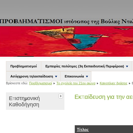
Προβληματισμοί
Εμπειρίες πολύτιμες (3η Εκπαιδευτική Περιφέρεια)
Ασύγχρονη τηλεκπαίδευση
Επικοινωνία
Βρίσκεστε εδώ:
Προβληματισμοί
Το σχολείο του 21ου αιώνα
Καινοτόμες δράσεις
Εκπαίδευση για την αε
Επιστημονική
Καθοδήγηση
Τίτλος