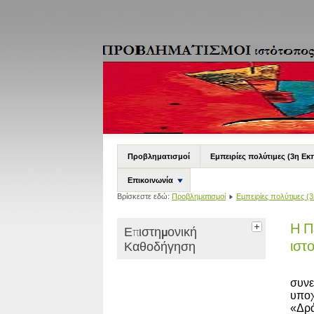
Προβληματισμοί
Εμπειρίες πολύτιμες (3η Εκ
Επικοινωνία
Βρίσκεστε εδώ:
Προβληματισμοί
Εμπειρίες πολύτιμες (3
Η Π
Επιστημονική
ιστ
Καθοδήγηση
συν
υποχ
«Δρά