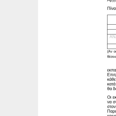
Πίνα
ΑΝ
(Αν ο
θέσει
εκπα
Επιτ
κάθε
κατά
θα δ
Οι ε
να σ
στο
Παρ
κοιν