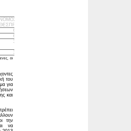
ΝΟΜΟΣ
ΘΕΣΠΡΩΤΙΑΣ
6
6
3
3
ενες, οι
οντες
κή του
μα για
νήσεων
ης και
πρέπει
άλλουν
ι την
αι να
υ 2013