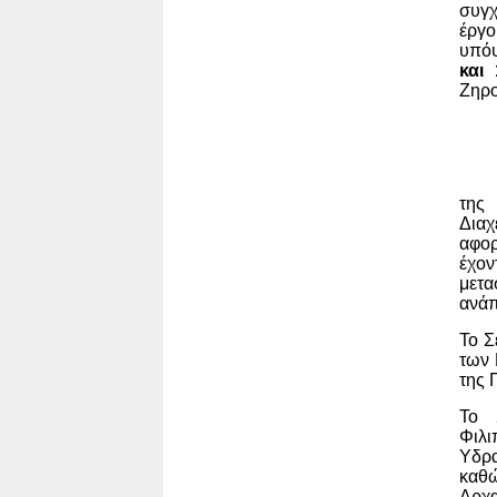
συγ
έργο
υπόψ
και
Ζηρο
τη
Διαχ
αφορ
έχο
μετ
ανά
Το Σ
των 
της
Το 
Φιλι
Υδρα
καθώ
Αρχα