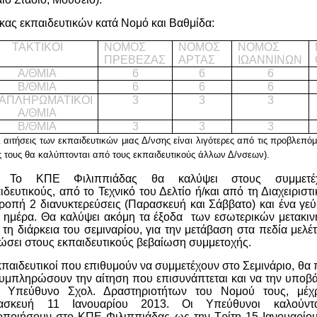
κας εκπαιδευτικών κατά Νομό και Βαθμίδα:
ΤΑΚΤΙΚΟΙ
ΝΟΜΟΣ
ΝΟΜΟΣ
ΝΟΜΟΣ
ΠΡΕΒΕΖΑΣ
ΑΡΤΑΣ
ΙΩΑΝΝΙΝΩΝ
Α/ΘΜΙΑ
6
6
6
Β/ΘΜΙΑ
6
6
6
ΑΠΛΗΡΩΜΑΤΙΚΟΙ
3
3
3
Α/ΘΜΙΑ
Β/ΘΜΙΑ
3
3
3
ι αιτήσεις των εκπαιδευτικών μιας Δ/νσης είναι λιγότερες από τις προβλεπόμ
ς τους θα καλύπτονται από τους εκπαιδευτικούς άλλων Δ/νσεων).
Το ΚΠΕ Φιλιππιάδας θα καλύψει στους συμμετέχ
ιδευτικούς, από το Τεχνικό του Δελτίο ή/και από τη Διαχειριστι
ροπή 2 διανυκτερεύσεις (Παρασκευή και Σάββατο) και ένα γεύ
 ημέρα. Θα καλύψει ακόμη τα έξοδα των εσωτερικών μετακι
 τη διάρκεια του σεμιναρίου, για την μετάβαση στα πεδία μελέτ
ώσει στους εκπαιδευτικούς βεβαίωση συμμετοχής.
κπαιδευτικοί που επιθυμούν να συμμετέχουν στο Σεμινάριο, θα 
υμπληρώσουν την αίτηση που επισυνάπτεται και να την υποβ
ν Υπεύθυνο Σχολ. Δραστηριοτήτων του Νομού τους, μέχρ
ασκευή 11 Ιανουαρίου 2013. Οι Υπεύθυνοι καλούντ
οποιήσουν στο ΚΠΕ Φιλιππιάδας ως την Τρίτη 15 Ιανουαρίο