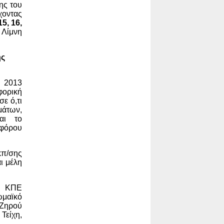
ης του
χοντας
5, 16,
 Λίμνη
ης
ς 2013
ορική
ε ό,τι
μάτων,
αι το
φόρου
κπ/σης
ι μέλη
υ ΚΠΕ
ωμαϊκό
 Ζηρού
Τείχη,