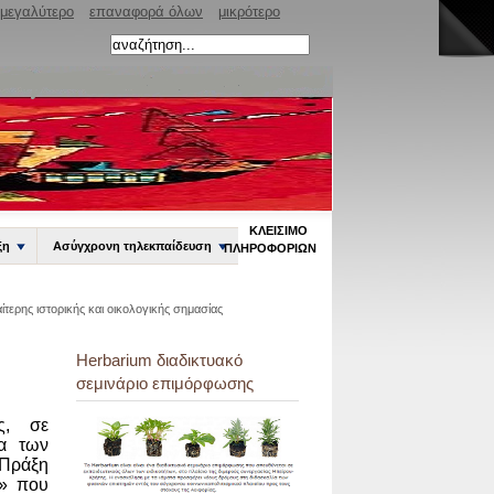
μεγαλύτερο
επαναφορά όλων
μικρότερο
ΚΛΕΊΣΙΜΟ
ξη
Ασύγχρονη τηλεκπαίδευση
ΠΛΗΡΟΦΟΡΙΏΝ
τερης ιστορικής και οικολογικής σημασίας
Herbarium διαδικτυακό
σεμινάριο επιμόρφωσης
ς, σε
ια των
 Πράξη
α» που