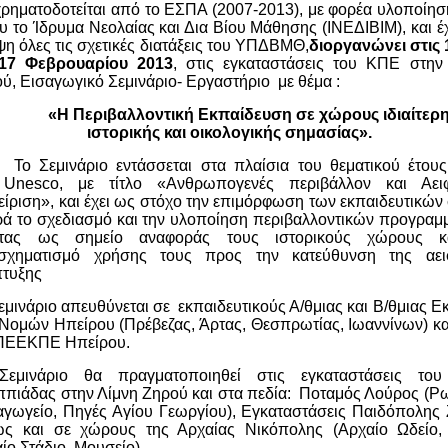
χρηματοδ
οτείται από το ΕΣΠΑ (2007-2013),
με φορέα υλοποίησ
υ το Ίδρυμα Νεολαίας και Δια Βίου Μάθησης (ΙΝΕΔΙΒΙΜ), και
έ
η όλες τις σχετικές διατάξεις του ΥΠΔΒΜΘ,
διοργανώνει στις 1
 17 Φεβρουαρίου 2013
, στις εγκαταστάσεις του ΚΠΕ στην
ύ, Εισαγωγικό Σεμινάριο- Εργαστήριο με θέμα :
«Η Περιβαλλοντική Εκπαίδευση σε χώρους ιδιαίτερ
ιστορικής και οικολογικής σημασίας».
Το Σεμινάριο εντάσσεται στα πλαίσια του θεματικού έτου
ς
Unesco
, με τίτλο «Ανθρωπογενές περιβάλλον και Αειφ
είριση», και έχει ως στόχο την επιμόρφωση των εκπαιδευτικών σ
ά το σχεδιασμό και την υλοποίηση περιβαλλοντικών προγραμ
ντας ως σημείο αναφοράς τους ιστορικούς χώρους κ
ασχηματισμό χρήσης τους προς την κατεύθυνση της αει
πτυξης
εμινάριο απευθύνεται σε εκπαιδευτικούς Α/θμιας και Β/θμιας Ε
Νομών Ηπείρου (Πρέβεζας, Άρτας, Θεσπρωτίας, Ιωαννίνων) κα
 ΠΕΕΚΠΕ Ηπείρου.
Σεμινάριο θα πραγματοποιηθεί στις εγκαταστάσεις το
ππιάδας στην Λίμνη Ζηρού και στα πεδία: Ποταμός Λούρος (Ρ
γωγείο, Πηγές Αγίου Γεωργίου), Εγκαταστάσεις Παιδόπολης
ς και σε χώρους της Αρχαίας Νικόπολης (Αρχαίο Ωδείο, 
ίο Στάδιο, Μουσείο).