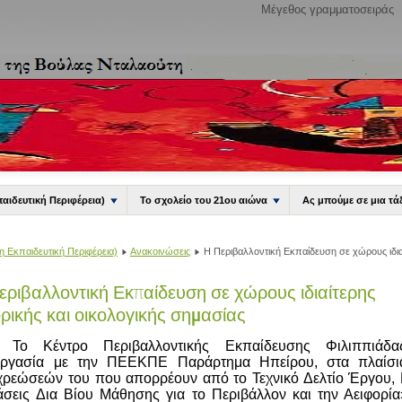
Μέγεθος γραμματοσειράς
παιδευτική Περιφέρεια)
Το σχολείο του 21ου αιώνα
Ας μπούμε σε μια τά
η Εκπαιδευτική Περιφέρεια)
Ανακοινώσεις
Η Περιβαλλοντική Εκπαίδευση σε χώρους ιδιαί
εριβαλλοντική Εκπαίδευση σε χώρους ιδιαίτερης
ορικής και οικολογικής σημασίας
Το Κέντρο Περιβαλλοντικής Εκπαίδευσης Φιλιππιάδα
εργασία με την ΠΕΕΚΠΕ Παράρτημα Ηπείρου,
στα πλαίσ
ρεώσεών του που απορρέουν από το Τεχνικό Δελτίο Έργου,
σεις Δια Βίου Μάθησης για το Περιβάλλον και την Αειφορί