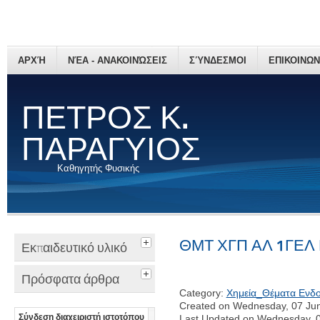
ΑΡΧΉ
ΝΈΑ - ΑΝΑΚΟΙΝΏΣΕΙΣ
ΣΎΝΔΕΣΜΟΙ
ΕΠΙΚΟΙΝΩΝ
ΠΕΤΡΟΣ Κ.
ΠΑΡΑΓΥΙΟΣ
Καθηγητής Φυσικής
ΘΜΤ ΧΓΠ ΑΛ 1ΓΕΛ
Εκπαιδευτικό υλικό
Πρόσφατα άρθρα
Category:
Χημεία_Θέματα Ενδ
Created on Wednesday, 07 Ju
Σύνδεση διαχειριστή ιστοτόπου
Last Updated on Wednesday, 