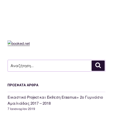
Αναζήτηση
Αναζή
για:
ΠΡΌΣΦΑΤΑ ΆΡΘΡΑ
Εικαστικό Project και Έκθεση Erasmus+ 2o Γυμνάσιο
Αμαλιάδας 2017 – 2018
7 Ιανουαρίου 2019