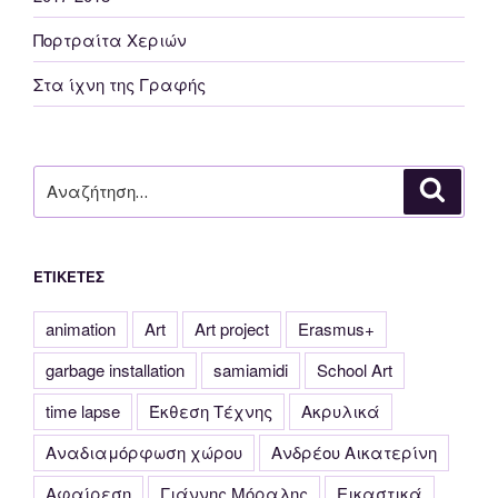
Πορτραίτα Χεριών
Στα ίχνη της Γραφής
Αναζήτηση
Αναζή
για:
ΕΤΙΚΈΤΕΣ
animation
Art
Art project
Erasmus+
garbage installation
samiamidi
School Art
time lapse
Έκθεση Τέχνης
Ακρυλικά
Αναδιαμόρφωση χώρου
Ανδρέου Αικατερίνη
Αφαίρεση
Γιάννης Μόραλης
Εικαστικά