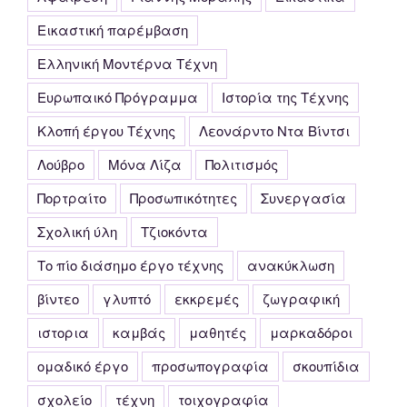
Εικαστική παρέμβαση
Ελληνική Μοντέρνα Τέχνη
Ευρωπαικό Πρόγραμμα
Ιστορία της Τέχνης
Κλοπή έργου Τέχνης
Λεονάρντο Ντα Βίντσι
Λούβρο
Μόνα Λίζα
Πολιτισμός
Πορτραίτο
Προσωπικότητες
Συνεργασία
Σχολική ύλη
Τζιοκόντα
Το πίο διάσημο έργο τέχνης
ανακύκλωση
βίντεο
γλυπτό
εκκρεμές
ζωγραφική
ιστορια
καμβάς
μαθητές
μαρκαδόροι
ομαδικό έργο
προσωπογραφία
σκουπίδια
σχολείο
τέχνη
τοιχογραφία