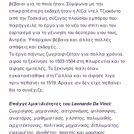
βέβαιοι για το ποια ήταν. Σύμφωνα με την
επικρατέστερη εκδοχή ήταν η Λίζα ντελ Τζιοκόντο
από την Τοσκάνη, σύζυγος πλούσiου εμπόρου που
παρήγγειλε το έργο για το νέο του σπίτι και τον
εορτασμό για τη γέννηση του δεύτερου γιου τους,
Αντρέα. Υπάρχουν βέβαια και άλλες πολλές
απόψεις και εκδοχές…
Το έργο πάντως ζωγραφιζόταν για πολλά χρόνια,
αφού το ξεκίνησε το 1503-1504 στη Φλωρεντία και το
άφησε ημιτελές. Το ξεκίνησε πάλι όταν
εγκαταστάθηκε στη Γαλλία και το άφησε λίγο
πριν πεθάνει το 1519. Άραγε αν δεν είχε πεθάνει
θα το συνέχιζε;
Επάγγελμα/ιδιότητες του Leonardo Da Vinci:
ζωγράφος, μηχανικός, αστρονόμος, φιλόσοφος,
ανατόμος, μαθηματικός, γλύπτης, πολυμαθής,
αρχιτέκτονας, πολιτικός μηχανικός, διπλωμάτης,
εφευρέτης, συνθέτης, ποιητής και μουσικός