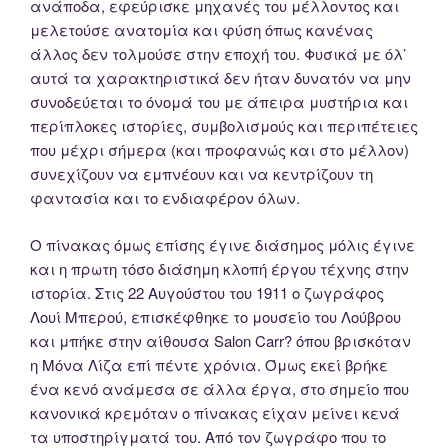
ανάποδα, εφεύρισκε μηχανές του μέλλοντος και
μελετούσε ανατομία και φύση όπως κανένας
άλλος δεν τολμούσε στην εποχή του. Φυσικά με όλ’
αυτά τα χαρακτηριστικά δεν ήταν δυνατόν να μην
συνοδεύεται το όνομά του με άπειρα μυστήρια και
περίπλοκες ιστορίες, συμβολισμούς και περιπέτειες
που μέχρι σήμερα (και προφανώς και στο μέλλον)
συνεχίζουν να εμπνέουν και να κεντρίζουν τη
φαντασία και το ενδιαφέρον όλων.
Ο πίνακας όμως επίσης έγινε διάσημος μόλις έγινε
και η πρωτη τόσο διάσημη κλοπή έργου τέχνης στην
ιστορία. Στις 22 Αυγούστου του 1911 ο ζωγράφος
Λουί Μπερού, επισκέφθηκε το μουσείο του Λούβρου
και μπήκε στην αίθουσα Salon Carr? όπου βρισκόταν
η Μόνα Λίζα επί πέντε χρόνια. Όμως εκεί βρήκε
ένα κενό ανάμεσα σε άλλα έργα, στο σημείο που
κανονικά κρεμόταν ο πίνακας είχαν μείνει κενά
τα υποστηρίγματά του. Από τον ζωγράφο που το