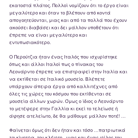
εκατοστά πλάτος. Πολλοί νομίζουν ότι το έργο είναι
μεγαλύτερο και όταν το βλέπουν από κοντά
απογοητεύονται, μιας και από τα πολλά που έχουν
ακούσει διαβάσει και δει μάλλον υποθέτουν ότι
έπρεπε να είναι μεγαλύτερο και
εντυπωσιακότερο.
Ο Περούτζια ήταν ένας Ιταλός που ισχυρίστηκε
όπως και άλλοι Ιταλοί πως ο πίνακας του
Λεονάρντο έπρεπε να επιστραφεί στην Ιταλία και
να εκτίθεται σε Ιταλικό μουσείο. Βλέπετε
υπάρχουν άπειρα έργα από καλλιτέχνες από
όλες τις χώρες του κόσμου που εκτίθενται σε
μουσεία άλλων χωρών. Όμως ο ίδιος ο Λεονάρντο
το μετέφερε στην Γαλλία κι εκεί το τελείωσε ή
άφησε ατελείωτο, δε θα μάθουμε μάλλον ποτέ! …
Φαίνεται όμως ότι δεν ήταν και τόσο …πατριωτικά
τα κίνητρα του κλέφτη , μιας και ένας φίλος του