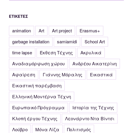
ΕΤΙΚΈΤΕΣ
animation
Art
Art project
Erasmus+
garbage installation
samiamidi
School Art
time lapse
Έκθεση Τέχνης
Ακρυλικά
Αναδιαμόρφωση χώρου
Ανδρέου Αικατερίνη
Αφαίρεση
Γιάννης Μόραλης
Εικαστικά
Εικαστική παρέμβαση
Ελληνική Μοντέρνα Τέχνη
Ευρωπαικό Πρόγραμμα
Ιστορία της Τέχνης
Κλοπή έργου Τέχνης
Λεονάρντο Ντα Βίντσι
Λούβρο
Μόνα Λίζα
Πολιτισμός