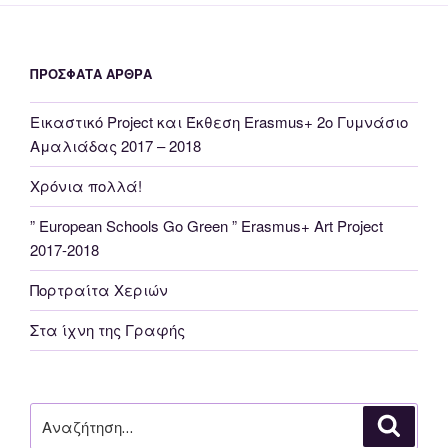
ΠΡΌΣΦΑΤΑ ΆΡΘΡΑ
Εικαστικό Project και Έκθεση Erasmus+ 2o Γυμνάσιο
Αμαλιάδας 2017 – 2018
Χρόνια πολλά!
” European Schools Go Green ” Erasmus+ Αrt Project
2017-2018
Πορτραίτα Χεριών
Στα ίχνη της Γραφής
Αναζήτηση
Αναζή
για: