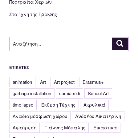
Πορτραίτα Χεριών
Στα ίχνη της Γραφής
Αναζήτηση
Αναζή
για:
ΕΤΙΚΈΤΕΣ
animation
Art
Art project
Erasmus+
garbage installation
samiamidi
School Art
time lapse
Έκθεση Τέχνης
Ακρυλικά
Αναδιαμόρφωση χώρου
Ανδρέου Αικατερίνη
Αφαίρεση
Γιάννης Μόραλης
Εικαστικά