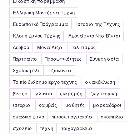
Εικαστική παρέμβαση
Ελληνική Μοντέρνα Τέχνη
Ευρωπαικό Πρόγραμμα
Ιστορία της Τέχνης
Κλοπή έργου Τέχνης
Λεονάρντο Ντα Βίντσι
Λούβρο
Μόνα Λίζα
Πολιτισμός
Πορτραίτο
Προσωπικότητες
Συνεργασία
Σχολική ύλη
Τζιοκόντα
Το πίο διάσημο έργο τέχνης
ανακύκλωση
βίντεο
γλυπτό
εκκρεμές
ζωγραφική
ιστορια
καμβάς
μαθητές
μαρκαδόροι
ομαδικό έργο
προσωπογραφία
σκουπίδια
σχολείο
τέχνη
τοιχογραφία