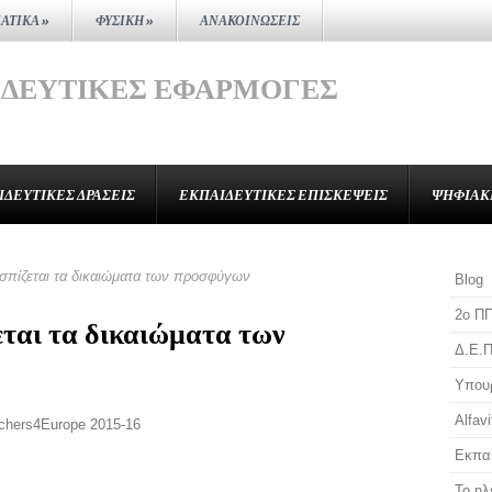
ΑΤΙΚΆ
»
ΦΥΣΙΚΉ
»
ΑΝΑΚΟΙΝΏΣΕΙΣ
ΙΔΕΥΤΙΚΈΣ ΕΦΑΡΜΟΓΈΣ
ΙΔΕΥΤΙΚΈΣ ΔΡΆΣΕΙΣ
ΕΚΠΑΙΔΕΥΤΙΚΈΣ ΕΠΙΣΚΈΨΕΙΣ
ΨΗΦΙΑΚ
πίζεται τα δικαιώματα των προσφύγων
Blog
2o Π
ται τα δικαιώματα των
Δ.Ε.Π
Υπουρ
Αlfavi
chers4Europe 2015-16
Εκπαι
Το ηλ