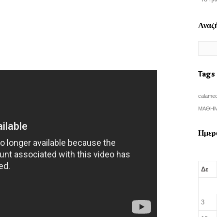
Αναζ
Tags
calame
ΜΑΘΗΜ
Ημερ
Δε
3