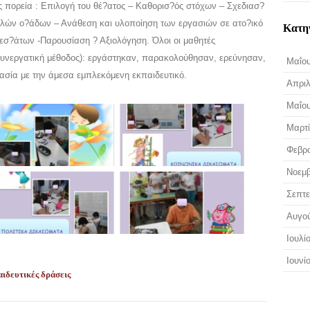
ς πορεία : Επιλογή του θέ?ατος – Καθορισ?ός στόχων – Σχεδιασ?
?ελών ο?άδων – Ανάθεση και υλοποίηση των εργασιών σε ατο?ικό
Κατη
εσ?άτων -Παρουσίαση ? Αξιολόγηση. Όλοι οι μαθητές
υνεργατική μέθοδος): εργάστηκαν, παρακολούθησαν, ερεύνησαν,
Μαΐου
ασία με την άμεσα εμπλεκόμενη εκπαιδευτικό.
Απριλ
Μαΐου
Μαρτί
Φεβρο
Νοεμβ
Σεπτε
Αυγο
Ιουλί
Ιουνί
ιδευτικές δράσεις