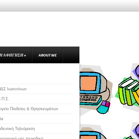
Ή ΑΦΉΓΗΣΗ
»
ABOUT ME
ΠΔΣ Ιωαννίνων
.Π.Σ.
γείο Παιδείας & Θρησκευμάτων
ta
δευτική Τηλεόραση
εκτρονικό μας περιοδικό