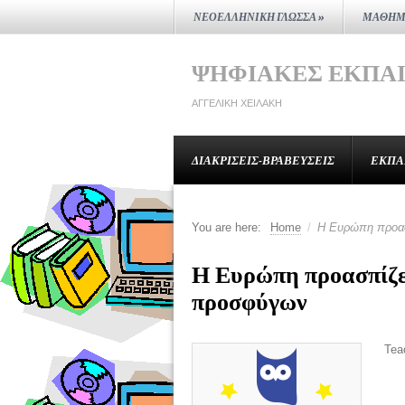
ΝΕΟΕΛΛΗΝΙΚΉ ΓΛΏΣΣΑ
»
ΜΑΘΗΜ
ΨΗΦΙΑΚΈΣ ΕΚΠΑ
ΑΓΓΕΛΙΚΉ ΧΕΙΛΆΚΗ
ΔΙΑΚΡΊΣΕΙΣ-ΒΡΑΒΕΎΣΕΙΣ
ΕΚΠΑ
You are here:
Home
/
Η Ευρώπη προασ
Η Ευρώπη προασπίζε
προσφύγων
Tea