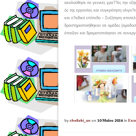
ακολούθησε σε γενικές γρα??ές την εξή
ός της εργασίας και συγκρότηση ολιγο
και ο?αδικό επίπεδο – Συζήτηση αποτελ
δραστηριοποιήθηκαν σε ομάδες (ομαδοσ
έπαιξαν και δραματοποίησαν σε συνεργ
by
cheilaki_an
on
10 Μαΐου 2016
in
Εκπα