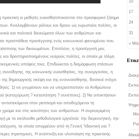
10
17
 πρακτική οι μαθητές ευαισθητοποιούνται στο προσφυγικό ζήτημα
24
των. Αναλαμβάνουν ρόλους και δρουν ως ευρωπαίοι πολίτες, οι
31
νωνικά και πολιτικά δικαιώματα όλων των ανθρώπων και
εται προσπάθεια προσέγγισης ενός κοινωνικού φαινομένου που
« Μά
εράσπισης των δικαιωμάτων. Επιπλέον, η προσέγγισή μας
 και δραστηριοποιημένους νεαρούς πολίτες, οι οποίοι με τόλμη
Ετικ
ντικειμενικές απόψεις τους. Επιδιώκεται η διαμόρφωση στάσεων
ς συνείδησης, της κοινωνικής ευαισθησίας, της συνεργασίας, η
Διακρ
 της δημιουργικής σκέψη και της ενσυναίσθησης. Βασικοί στόχοι
Εκπαι
μαθητές: 1) να γνωρίσουν και να υπερασπιστούν τα Ανθρώπινα
ιού (κατοχύρωση ? καταπάτηση ? συνέπειες). 2) Να αποκτήσουν
Εκπαι
 αντιστεκόμενοι στον ρατσισμό και αποδοχόμενοι τη
Ψηφι
το χρώμα και στις ικανότητες των ανθρώπων. Η συγκεκριμένη
Mo
γή με τα ακόλουθα μεθοδολογικά εργαλεία: την διερευνητική, την
Po
οσέγγιση, τα οποία απορρέουν από τη Γενική ?ιδακτική και ?
τερες στρατηγικές. Η ανάπτυξη και υλοποίηση της πρακτικής
Abou