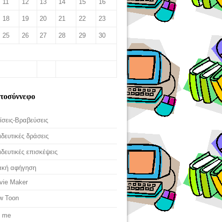
11
12
13
14
15
16
18
19
20
21
22
23
25
26
27
28
29
30
ι
ετοσύννεφο
ίσεις-Βραβεύσεις
δευτικές δράσεις
δευτικές επισκέψεις
ακή αφήγηση
vie Maker
w Toon
t me