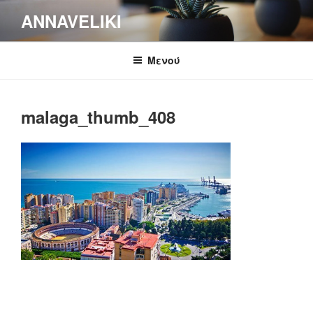
Μετάβαση
ANNAVELIKI
στο
περιεχόμενο
Μενού
malaga_thumb_408