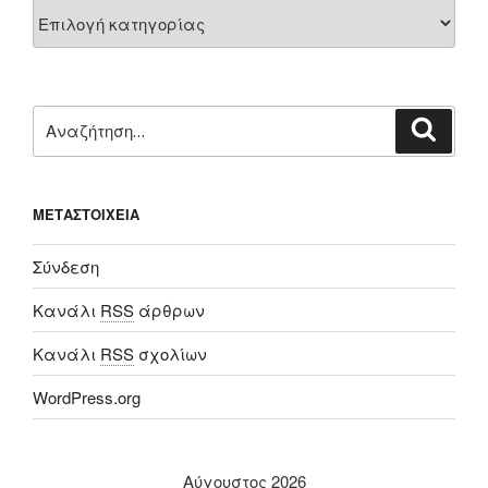
Kατηγορίες
Αναζήτηση
Αναζή
για:
ΜΕΤΑΣΤΟΙΧΕΊΑ
Σύνδεση
Κανάλι
RSS
άρθρων
Κανάλι
RSS
σχολίων
WordPress.org
Αύγουστος 2026