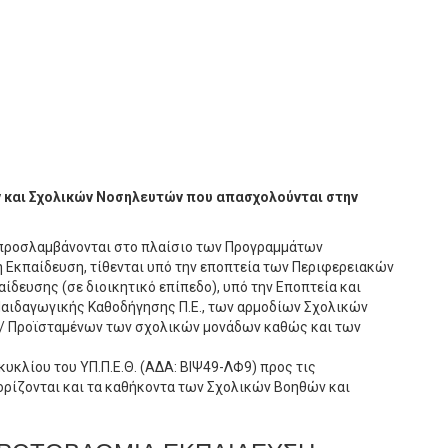
 και Σχολικών Νοσηλευτών που απασχολούνται στην
υ προσλαμβάνονται στο πλαίσιο των Προγραμμάτων
Εκπαίδευση, τίθενται υπό την εποπτεία των Περιφερειακών
δευσης (σε διοικητικό επίπεδο), υπό την Εποπτεία και
αιδαγωγικής Καθοδήγησης Π.Ε., των αρμοδίων Σχολικών
ών/ Προϊσταμένων των σχολικών μονάδων καθώς και των
γκυκλίου του ΥΠ.Π.Ε.Θ. (ΑΔΑ: ΒΙΨ49-ΛΦ9) προς τις
ορίζονται και τα καθήκοντα των Σχολικών Βοηθών και