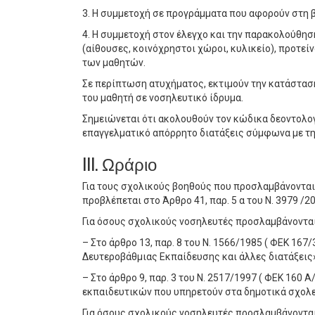
3. Η συμμετοχή σε προγράμματα που αφορούν στη 
4. Η συμμετοχή στον έλεγχο και την παρακολούθη
(αίθουσες, κοινόχρηστοι χώροι, κυλικείο), προτε
των μαθητών.
Σε περίπτωση ατυχήματος, εκτιμούν την κατάστασ
του μαθητή σε νοσηλευτικό ίδρυμα.
Σημειώνεται ότι ακολουθούν τον κώδικα δεοντολογί
επαγγελματικό απόρρητο διατάξεις σύμφωνα με τη
III. Ωράριο
Για τους σχολικούς βοηθούς που προσλαμβάνοντα
προβλέπεται στο Άρθρο 41, παρ. 5 α του Ν. 3979 /20
Για όσους σχολικούς νοσηλευτές προσλαμβάνονται 
– Στο άρθρο 13, παρ. 8 του Ν. 1566/1985 ( ΦΕΚ 167
Δευτεροβάθμιας Εκπαίδευσης και άλλες διατάξεις»
– Στο άρθρο 9, παρ. 3 του Ν. 2517/1997 ( ΦΕΚ 160
εκπαιδευτικών που υπηρετούν στα δημοτικά σχολε
Για όσους σχολικούς νοσηλευτές προσλαμβάνονται