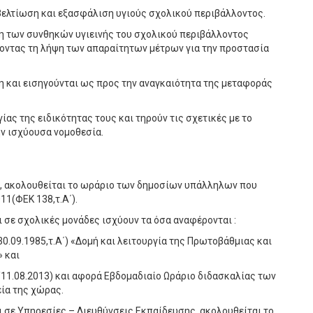
βελτίωση και εξασφάλιση υγιούς σχολικού περιβάλλοντος.
ση των συνθηκών υγιεινής του σχολικού περιβάλλοντος
ίνοντας τη λήψη των απαραίτητων μέτρων για την προστασία
η και εισηγούνται ως προς την αναγκαιότητα της μεταφοράς
ας της ειδικότητας τους και τηρούν τις σχετικές με το
ν ισχύουσα νομοθεσία.
ι, ακολουθείται το ωράριο των δημοσίων υπάλληλων που
11(ΦΕΚ 138,τ.Α΄).
σε σχολικές μονάδες ισχύουν τα όσα αναφέρονται :
/30.09.1985,τ.Α΄) «Δομή και λειτουργία της Πρωτοβάθμιας και
 και
 Α/11.08.2013) και αφορά Εβδομαδιαίο Ωράριο διδασκαλίας των
ία της χώρας.
 σε Υπηρεσίες – Διευθύνσεις Εκπαίδευσης, ακολουθείται το