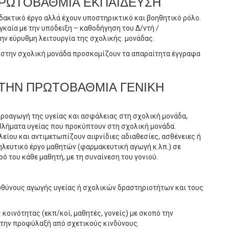
 ΠΡΩΤΟΒΑΘΜΙΑ ΕΚΠΑΙΔΕΥΣΗ
δακτικό έργο αλλά έχουν υποστηρικτικό και βοηθητικό ρόλο.
γκαία με την υπόδειξη – καθοδήγηση του Δ/ντή /
ν εύρυθμη λειτουργία της σχολικής. μονάδας.
 στην σχολική μονάδα προσκομίζουν τα απαραίτητα έγγραφα
 ΣΤΗΝ ΠΡΩΤΟΒΑΘΜΙΑ ΓΕΝΙΚΗ
προαγωγή της υγείας και ασφάλειας στη σχολική μονάδα,
βλήματα υγείας που προκύπτουν στη σχολική μονάδα.
είου και αντιμετωπίζουν αιφνίδιες αδιαθεσίες, ασθένειες ή
λευτικό έργο μαθητών (φαρμακευτική αγωγή κ.λπ.) σε
ό του κάθε μαθητή, με τη συναίνεση του γονιού.
ευθύνους αγωγής υγείας ή σχολικών δραστηριοτήτων και τους
κοινότητας (εκπ/κοί, μαθητές, γονείς) με σκοπό την
 την προφύλαξή από σχετικούς κινδύνους.