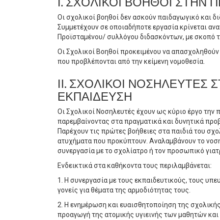
Ι. ΣΧΟΛΙΚΟΙ ΒΟΗΘΟΙ ΣΤΗΝ
Οι σχολικοί βοηθοί δεν ασκούν παιδαγωγικό και δι
Συμμετέχουν σε οποιαδήποτε εργασία κρίνεται ανα
Προϊσταμένου/ συλλόγου διδασκόντων, με σκοπό τη
Οι Σχολικοί Βοηθοί προκειμένου να απασχοληθούν
που προβλέπονται από την κείμενη νομοθεσία.
ΙΙ. ΣΧΟΛΙΚΟΙ ΝΟΣΗΛΕΥΤΕΣ
ΕΚΠΑΙΔΕΥΣΗ
Οι Σχολικοί Νοσηλευτές έχουν ως κύριο έργο την 
παρεμβαίνοντας στα πραγματικά και δυνητικά προ
Παρέχουν τις πρώτες βοήθειες στα παιδιά του σχολ
ατυχήματα που προκύπτουν. Αναλαμβάνουν το νοση
συνεργασία με το σχολίατρο ή τον προσωπικό γιατρ
Ενδεικτικά στα καθήκοντα τους περιλαμβάνεται:
1. Η συνεργασία με τους εκπαιδευτικούς, τους υπ
γονείς για θέματα της αρμοδιότητας τους.
2. Η ενημέρωση και ευαισθητοποίηση της σχολικής 
προαγωγή της ατομικής υγιεινής των μαθητών και