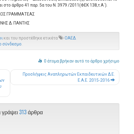
το άρθρο 41 παρ. 5α του Ν. 3979 /2011(ΦΕΚ 138,τ.Α΄).
ΙΚΟΣ ΓΡΑΜΜΑΤΕΑΣ
ΝΗΣ Δ. ΠΑΝΤΗΣ
οι
και του προστέθηκε ετικέτα
ΟΑΕΔ
.
ο σύνδεσμο
.
0 άτομα βρήκαν αυτό το άρθρο χρήσιμο
Post navigation
Προσλήψεις Αναπληρωτών Εκπαιδευτικών Δ.Ε.
ων
Ε.Α.Ε. 2015-2016
ω
ι γράψει
313
άρθρα