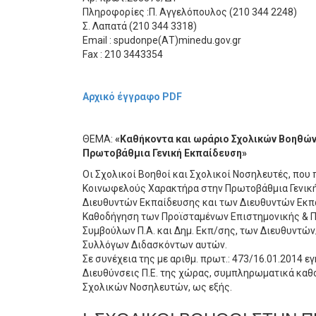
Πληροφορίες :Π. Αγγελόπουλος (210 344 2248)
Σ. Λαπατά (210 344 3318)
Email : spudonpe(ΑΤ)minedu.gov.gr
Fax : 210 3443354
Αρχικό έγγραφο PDF
ΘΕΜΑ:
«Καθήκοντα και ωράριο Σχολικών Βοηθών
Πρωτοβάθμια Γενική Εκπαίδευση»
Οι Σχολικοί Βοηθοί και Σχολικοί Νοσηλευτές, πο
Κοινωφελούς Χαρακτήρα στην Πρωτοβάθμια Γενική 
Διευθυντών Εκπαίδευσης και των Διευθυντών Εκπαί
Καθοδήγηση των Προϊσταμένων Επιστημονικής & Π
Συμβούλων Π.Α. και Δημ. Εκπ/σης, των Διευθυντ
Συλλόγων Διδασκόντων αυτών.
Σε συνέχεια της με αριθμ. πρωτ.: 473/16.01.2014 ε
Διευθύνσεις Π.Ε. της χώρας, συμπληρωματικά καθ
Σχολικών Νοσηλευτών, ως εξής.