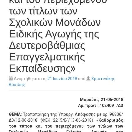
των τίτλων των
Σχολικών Μονάδων
Ειδικής Αγωγής της
Δευτεροβάθμιας
Επαγγελματικής
Εκπαίδευσης»
Αναρτήθηκε στις
21 Ιουνίου 2018
από
Χριστινάκης
Βασίλης
Μαρούσι,
21-06-2018
Αρ. πρωτ.:
102409
/Δ3
ΘΕΜΑ:
Τροποποίηση της Υπουργ. Απόφασης με αρ. 96806/
Δ3/12-06-2018 (ΦΕΚ 2215/Β΄/13-06-2018)
«Καθορισμός
του τ
ύπου και του περιεχόμενου των τίτλων των