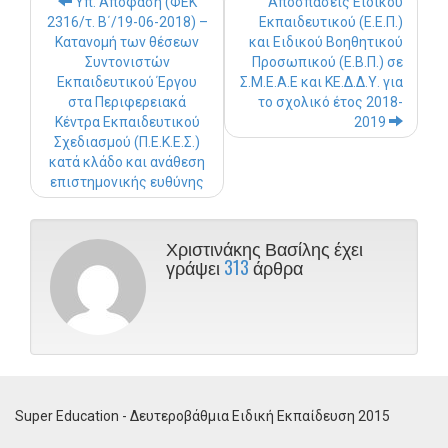
Υπ. Απόφαση (ΦΕΚ
Αποσπάσεις Ειδικού
2316/τ. Β΄/19-06-2018) –
Εκπαιδευτικού (Ε.Ε.Π.)
Κατανομή των θέσεων
και Ειδικού Βοηθητικού
Συντονιστών
Προσωπικού (Ε.Β.Π.) σε
Εκπαιδευτικού Έργου
Σ.Μ.Ε.Α.Ε και ΚΕ.Δ.Δ.Υ. για
στα Περιφερειακά
το σχολικό έτος 2018-
Κέντρα Εκπαιδευτικού
2019
Σχεδιασμού (Π.Ε.Κ.Ε.Σ.)
κατά κλάδο και ανάθεση
επιστημονικής ευθύνης
Χριστινάκης Βασίλης έχει
γράψει
313
άρθρα
Super Education - Δευτεροβάθμια Ειδική Εκπαίδευση 2015