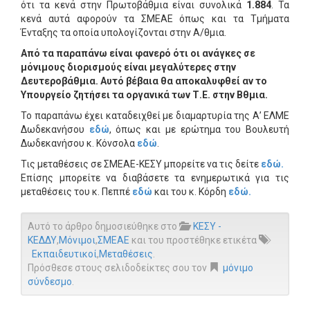
ότι τα κενά στην Πρωτοβάθμια είναι συνολικά
1.884
. Τα
κενά αυτά αφορούν τα ΣΜΕΑΕ όπως και τα Τμήματα
Ένταξης τα οποία υπολογίζονται στην Α/θμια.
Από τα παραπάνω είναι φανερό ότι οι ανάγκες σε
μόνιμους διορισμούς είναι μεγαλύτερες στην
Δευτεροβάθμια. Αυτό βέβαια θα αποκαλυφθεί αν το
Υπουργείο ζητήσει τα οργανικά των Τ.Ε. στην Βθμια.
Το παραπάνω έχει καταδειχθεί με διαμαρτυρία της Α’ ΕΛΜΕ
Δωδεκανήσου
εδώ
, όπως και με ερώτημα του Βουλευτή
Δωδεκανήσου κ. Κόνσολα
εδώ
.
Τις μεταθέσεις σε ΣΜΕΑΕ-ΚΕΣΥ μπορείτε να τις δείτε
εδώ.
Επίσης μπορείτε να διαβάσετε τα ενημερωτικά για τις
μεταθέσεις του κ. Πεππέ
εδώ
και του κ. Κόρδη
εδώ.
Αυτό το άρθρο δημοσιεύθηκε στο
ΚΕΣΥ -
ΚΕΔΔΥ
,
Μόνιμοι
,
ΣΜΕΑΕ
και του προστέθηκε ετικέτα
Εκπαιδευτικοί
,
Μεταθέσεις
.
Πρόσθεσε στους σελιδοδείκτες σου τον
μόνιμο
σύνδεσμο
.