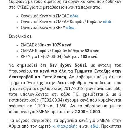
Σύμφωνα με τους αιρετούς τα οργανικά κενά που δόθηκαν
στο ΚΥΣΔΕ για τις μεταθέσεις είναι τα παρακάτω.
Οργανικά Κενά για ΣΜΕΑΕ
εδώ.
Οργανικά Κενά για ΣΜΕΑΕ Κωφών/Τυφλών
εδώ.
Οργανικά Κενά για ΚΕΣΥ
εδώ.
Συνολικά σε:
ΣΜΕΑΕ δόθηκαν
1079 κενά
ΣΜΕΑΕ Κωφών/Τυφλών δόθηκαν
53 κενά
ΚΕΣΥ για ΠΕ(02-03-04) δόθηκαν
103 κενά
Να σημειωθεί ότι
δεν έχουν δοθεί
, με εντολή του
Υπουργείου,
τα κενά για όλα τα Τμήματα Ένταξης στην
Δευτεροβάθμια Εκπαίδευση
. Αν λάβουμε υπόψη ότι τα
Τμήματα Ένταξης στην Δευτεροβάθμια Εκπαίδευση που
ήταν ενεργά το σχολικό έτος 2017-2018 ήταν πάνω από 550,
τότε υπολογίζοντας ότι κάθε Τ.Ε. χρειάζεται 2 με 3
εκπαιδευτικούς (ΠΕ02,03,04) έχουμε κενά που κυμαίνονται
ανάμεσα σε 1.100 και 1.650. Αν τα αθροίσουμε με τα
παραπάνω για ΣΜΕΑΕ προκύπτουν
2.300 – 2.800.
Για λόγους σύγκρισης τα οργανικά κενά για ΣΜΕΑΕ στην
Αθμια από τον αιρετό
κ. Φασφαλής
είναι
εδώ.
Προκύπτει