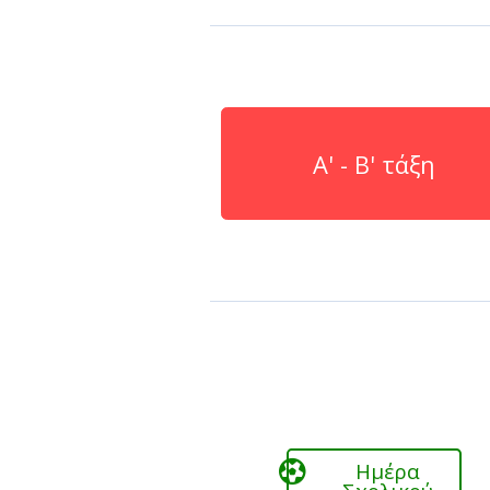
Παιδικ
Λεξικό
Α' - Β' τάξη
Ημέρα