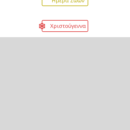
Ημέρα Ζώων
Χριστούγεννα
Πάσχα
Γεωγραφία