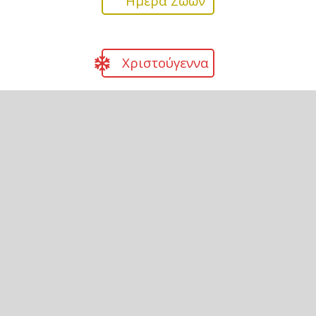
Ημέρα Ζώων
Χριστούγεννα
Πάσχα
Γεωγραφία