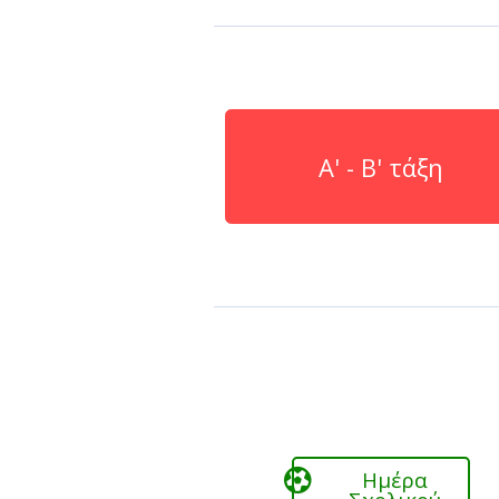
Παιδικ
Λεξικό
Α' - Β' τάξη
Ημέρα