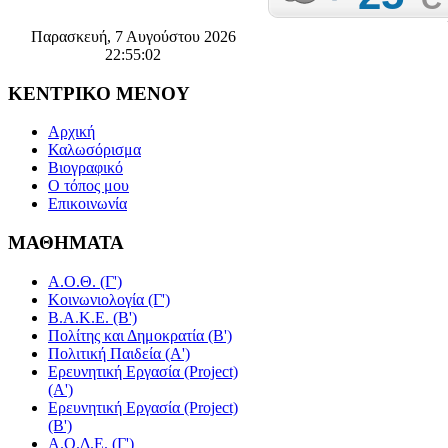
Παρασκευή, 7 Αυγούστου 2026
22:55:03
ΚΕΝΤΡΙΚΟ
ΜΕΝΟΥ
Αρχική
Καλωσόρισμα
Βιογραφικό
Ο τόπος μου
Επικοινωνία
ΜΑΘΗΜΑΤΑ
Α.Ο.Θ. (Γ')
Κοινωνιολογία (Γ')
Β.Α.Κ.Ε. (Β')
Πολίτης και Δημοκρατία (Β')
Πολιτική Παιδεία (A')
Ερευνητική Εργασία (Project)
(Α')
Ερευνητική Εργασία (Project)
(Β')
Α.Ο.Δ.Ε. (Γ')