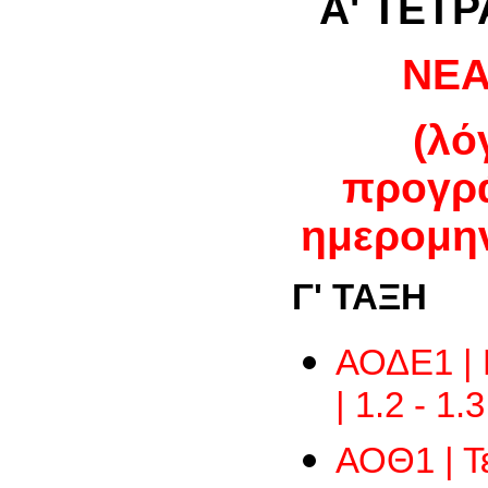
Α' ΤΕΤ
NEA
(λό
προγρά
ημερομην
Γ' ΤΑΞΗ
ΑΟΔΕ1 | 
| 1.2 - 1.3
ΑΟΘ1 | Τε