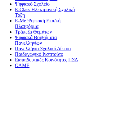
Ψηφιακό Σχολείο
E-Class Ηλεκτρονική Σχολική
Τάξη
E-Me Ψηφιακή Εκπ/κή
Πλατφόρμα
Τράπεζα Θεμάτων
Ψηφιακά Βοηθήματα
Πανελληνίων
Πανελλήνιο Σχολικό Δίκτυο
Παιδαγωγικό Ινστιτούτο
Εκπαιδευτικές Κοινότητες ΠΣΔ
ΟΛΜΕ