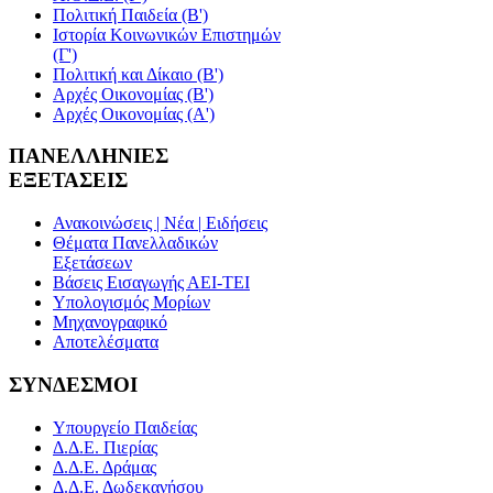
Πολιτική Παιδεία (Β')
Ιστορία Κοινωνικών Επιστημών
(Γ')
Πολιτική και Δίκαιο (Β')
Αρχές Οικονομίας (Β')
Αρχές Οικονομίας (Α')
ΠΑΝΕΛΛΗΝΙΕΣ
ΕΞΕΤΑΣΕΙΣ
Ανακοινώσεις | Νέα | Ειδήσεις
Θέματα Πανελλαδικών
Εξετάσεων
Βάσεις Εισαγωγής ΑΕΙ-ΤΕΙ
Υπολογισμός Μορίων
Μηχανογραφικό
Αποτελέσματα
ΣΥΝΔΕΣΜΟΙ
Υπουργείο Παιδείας
Δ.Δ.Ε. Πιερίας
Δ.Δ.Ε. Δράμας
Δ.Δ.Ε. Δωδεκανήσου