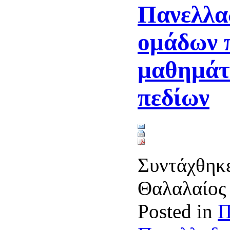
Πανελλαδ
ομάδων 
μαθημάτ
πεδίων
Συντάχθηκε
Θαλαλαίο
Posted in
Π