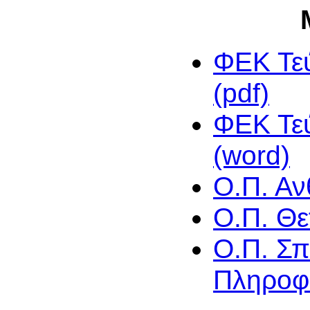
ΦΕΚ Τεύ
(pdf)
ΦΕΚ Τεύ
(word)
Ο.Π. Α
Ο.Π. Θ
Ο.Π. Σπ
Πληροφ