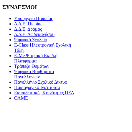
ΣΥΝΔΕΣΜΟΙ
Υπουργείο Παιδείας
Δ.Δ.Ε. Πιερίας
Δ.Δ.Ε. Δράμας
Δ.Δ.Ε. Δωδεκανήσου
Ψηφιακό Σχολείο
E-Class Ηλεκτρονική Σχολική
Τάξη
E-Me Ψηφιακή Εκπ/κή
Πλατφόρμα
Τράπεζα Θεμάτων
Ψηφιακά Βοηθήματα
Πανελληνίων
Πανελλήνιο Σχολικό Δίκτυο
Παιδαγωγικό Ινστιτούτο
Εκπαιδευτικές Κοινότητες ΠΣΔ
ΟΛΜΕ