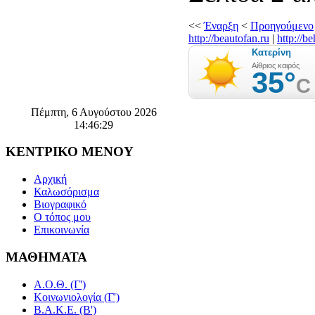
<<
Έναρξη
<
Προηγούμενο
http://beautofan.ru
|
http://b
Πέμπτη, 6 Αυγούστου 2026
14:46:30
ΚΕΝΤΡΙΚΟ
ΜΕΝΟΥ
Αρχική
Καλωσόρισμα
Βιογραφικό
Ο τόπος μου
Επικοινωνία
ΜΑΘΗΜΑΤΑ
Α.Ο.Θ. (Γ')
Κοινωνιολογία (Γ')
Β.Α.Κ.Ε. (Β')