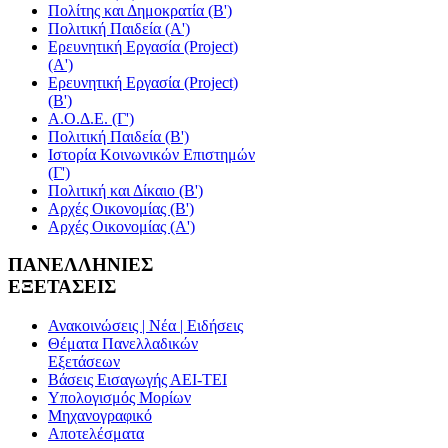
Πολίτης και Δημοκρατία (Β')
Πολιτική Παιδεία (A')
Ερευνητική Εργασία (Project)
(Α')
Ερευνητική Εργασία (Project)
(Β')
Α.Ο.Δ.Ε. (Γ')
Πολιτική Παιδεία (Β')
Ιστορία Κοινωνικών Επιστημών
(Γ')
Πολιτική και Δίκαιο (Β')
Αρχές Οικονομίας (Β')
Αρχές Οικονομίας (Α')
ΠΑΝΕΛΛΗΝΙΕΣ
ΕΞΕΤΑΣΕΙΣ
Ανακοινώσεις | Νέα | Ειδήσεις
Θέματα Πανελλαδικών
Εξετάσεων
Βάσεις Εισαγωγής ΑΕΙ-ΤΕΙ
Υπολογισμός Μορίων
Μηχανογραφικό
Αποτελέσματα