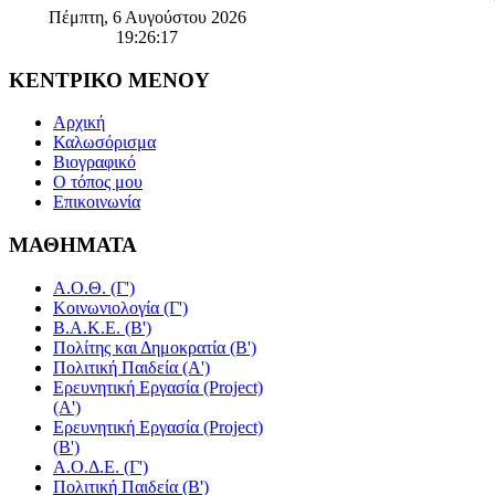
Πέμπτη, 6 Αυγούστου 2026
19:26:18
ΚΕΝΤΡΙΚΟ
ΜΕΝΟΥ
Αρχική
Καλωσόρισμα
Βιογραφικό
Ο τόπος μου
Επικοινωνία
ΜΑΘΗΜΑΤΑ
Α.Ο.Θ. (Γ')
Κοινωνιολογία (Γ')
Β.Α.Κ.Ε. (Β')
Πολίτης και Δημοκρατία (Β')
Πολιτική Παιδεία (A')
Ερευνητική Εργασία (Project)
(Α')
Ερευνητική Εργασία (Project)
(Β')
Α.Ο.Δ.Ε. (Γ')
Πολιτική Παιδεία (Β')