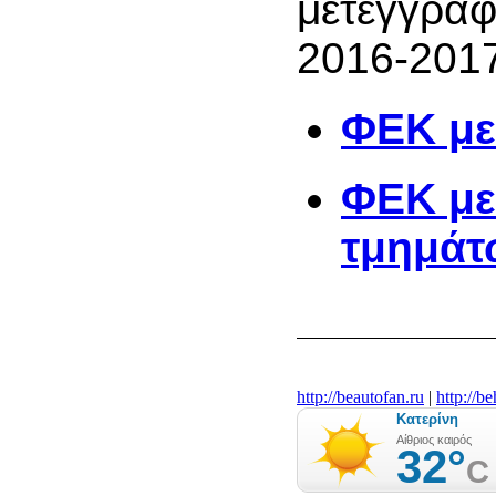
μετεγγραφ
2016-2017
ΦΕΚ μ
ΦΕΚ με 
τμημάτ
http://beautofan.ru
|
http://b