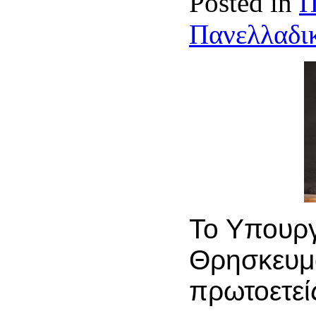
Posted in
Π
Πανελλαδικ
Το Υπουργ
Θρησκευμά
πρωτοετείς