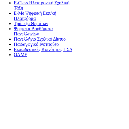
E-Class Ηλεκτρονική Σχολική
Τάξη
E-Me Ψηφιακή Εκπ/κή
Πλατφόρμα
Τράπεζα Θεμάτων
Ψηφιακά Βοηθήματα
Πανελληνίων
Πανελλήνιο Σχολικό Δίκτυο
Παιδαγωγικό Ινστιτούτο
Εκπαιδευτικές Κοινότητες ΠΣΔ
ΟΛΜΕ