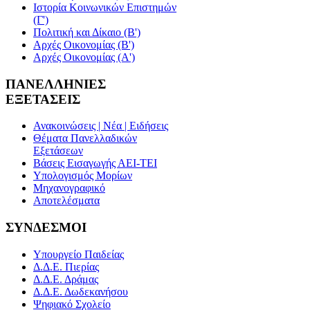
Ιστορία Κοινωνικών Επιστημών
(Γ')
Πολιτική και Δίκαιο (Β')
Αρχές Οικονομίας (Β')
Αρχές Οικονομίας (Α')
ΠΑΝΕΛΛΗΝΙΕΣ
ΕΞΕΤΑΣΕΙΣ
Ανακοινώσεις | Νέα | Ειδήσεις
Θέματα Πανελλαδικών
Εξετάσεων
Βάσεις Εισαγωγής ΑΕΙ-ΤΕΙ
Υπολογισμός Μορίων
Μηχανογραφικό
Αποτελέσματα
ΣΥΝΔΕΣΜΟΙ
Υπουργείο Παιδείας
Δ.Δ.Ε. Πιερίας
Δ.Δ.Ε. Δράμας
Δ.Δ.Ε. Δωδεκανήσου
Ψηφιακό Σχολείο