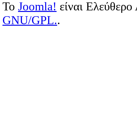
Το
Joomla!
είναι Ελεύθερο 
GNU/GPL.
.