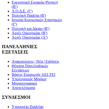
Ερευνητική Εργασία (Project)
(Β')
Α.Ο.Δ.Ε. (Γ')
Πολιτική Παιδεία (Β')
Ιστορία Κοινωνικών Επιστημών
(Γ')
Πολιτική και Δίκαιο (Β')
Αρχές Οικονομίας (Β')
Αρχές Οικονομίας (Α')
ΠΑΝΕΛΛΗΝΙΕΣ
ΕΞΕΤΑΣΕΙΣ
Ανακοινώσεις | Νέα | Ειδήσεις
Θέματα Πανελλαδικών
Εξετάσεων
Βάσεις Εισαγωγής ΑΕΙ-ΤΕΙ
Υπολογισμός Μορίων
Μηχανογραφικό
Αποτελέσματα
ΣΥΝΔΕΣΜΟΙ
Υπουργείο Παιδείας