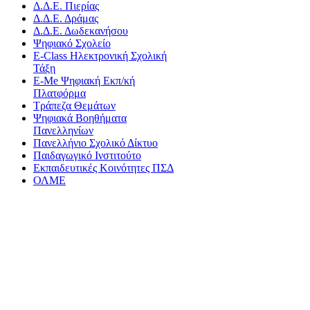
Δ.Δ.Ε. Πιερίας
Δ.Δ.Ε. Δράμας
Δ.Δ.Ε. Δωδεκανήσου
Ψηφιακό Σχολείο
E-Class Ηλεκτρονική Σχολική
Τάξη
E-Me Ψηφιακή Εκπ/κή
Πλατφόρμα
Τράπεζα Θεμάτων
Ψηφιακά Βοηθήματα
Πανελληνίων
Πανελλήνιο Σχολικό Δίκτυο
Παιδαγωγικό Ινστιτούτο
Εκπαιδευτικές Κοινότητες ΠΣΔ
ΟΛΜΕ