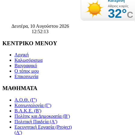
Δευτέρα, 10 Αυγούστου 2026
12:52:14
ΚΕΝΤΡΙΚΟ
ΜΕΝΟΥ
Αρχική
Καλωσόρισμα
Βιογραφικό
Ο τόπος μου
Επικοινωνία
ΜΑΘΗΜΑΤΑ
Α.Ο.Θ. (Γ')
Κοινωνιολογία (Γ')
Β.Α.Κ.Ε. (Β')
Πολίτης και Δημοκρατία (Β')
Πολιτική Παιδεία (A')
Ερευνητική Εργασία (Project)
(Α')