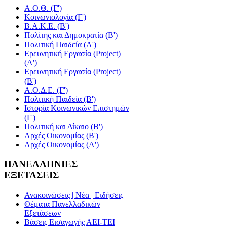
Α.Ο.Θ. (Γ')
Κοινωνιολογία (Γ')
Β.Α.Κ.Ε. (Β')
Πολίτης και Δημοκρατία (Β')
Πολιτική Παιδεία (A')
Ερευνητική Εργασία (Project)
(Α')
Ερευνητική Εργασία (Project)
(Β')
Α.Ο.Δ.Ε. (Γ')
Πολιτική Παιδεία (Β')
Ιστορία Κοινωνικών Επιστημών
(Γ')
Πολιτική και Δίκαιο (Β')
Αρχές Οικονομίας (Β')
Αρχές Οικονομίας (Α')
ΠΑΝΕΛΛΗΝΙΕΣ
ΕΞΕΤΑΣΕΙΣ
Ανακοινώσεις | Νέα | Ειδήσεις
Θέματα Πανελλαδικών
Εξετάσεων
Βάσεις Εισαγωγής ΑΕΙ-ΤΕΙ