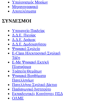
Υπολογισμός Μορίων
Μηχανογραφικό
Αποτελέσματα
ΣΥΝΔΕΣΜΟΙ
Υπουργείο Παιδείας
Δ.Δ.Ε. Πιερίας
Δ.Δ.Ε. Δράμας
Δ.Δ.Ε. Δωδεκανήσου
Ψηφιακό Σχολείο
E-Class Ηλεκτρονική Σχολική
Τάξη
E-Me Ψηφιακή Εκπ/κή
Πλατφόρμα
Τράπεζα Θεμάτων
Ψηφιακά Βοηθήματα
Πανελληνίων
Πανελλήνιο Σχολικό Δίκτυο
Παιδαγωγικό Ινστιτούτο
Εκπαιδευτικές Κοινότητες ΠΣΔ
ΟΛΜΕ