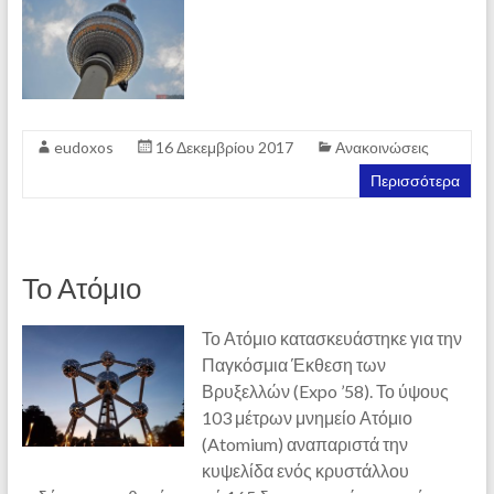
eudoxos
16 Δεκεμβρίου 2017
Ανακοινώσεις
Περισσότερα
Το Ατόμιο
Το Ατόμιο κατασκευάστηκε για την
Παγκόσμια Έκθεση των
Βρυξελλών (Expo ’58). Το ύψους
103 μέτρων μνημείο Ατόμιο
(Atomium) αναπαριστά την
κυψελίδα ενός κρυστάλλου