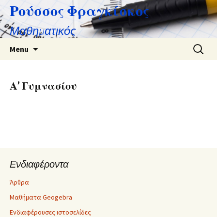
Ρούσσος Φραγκίσκος
Μαθηματικός
Skip
Search
Menu
to
for:
content
Α’ Γυμνασίου
Ενδιαφέροντα
Άρθρα
Μαθήματα Geogebra
Ενδιαφέρουσες ιστοσελίδες