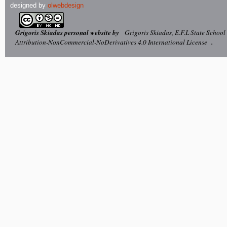
designed by
olwebdesign
Grigoris Skiadas personal website by
Grigoris Skiadas, E.F.L State School
Attribution-NonCommercial-NoDerivatives 4.0 International License
.