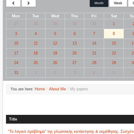
Month
Week
Mon
Tue
Wed
Thu
Fri
Sat
S
27
28
29
30
31
1
3
4
5
6
7
8
10
11
12
13
14
15
1
17
18
19
20
21
22
2
24
25
26
27
28
29
3
31
1
2
3
4
5
You are here:
Home
/
About Me
/
My papers
Title
“Το λογικό πρόβλημα” της γλωσσικής κατάκτησης & εκμάθησης. Συσχέτ