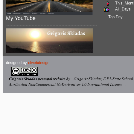
This_Mont
All_Days
Top Day
My YouTube
designed by
olwebdesign
Grigoris Skiadas personal website by
Grigoris Skiadas, E.F.L State School
Attribution-NonCommercial-NoDerivatives 4.0 International License
.