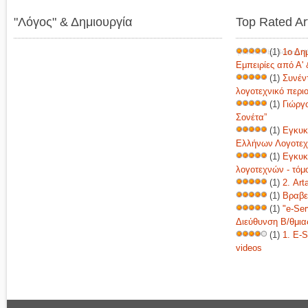
"Λόγος" & Δημιουργία
Top Rated Ar
(1)
1ο Δη
powered by
Surfing 
Εμπειρίες από Α' 
(1)
Συνέν
λογοτεχνικό περι
(1)
Γιώργ
Σονέτα”
(1)
Εγκυκ
Ελλήνων Λογοτε
(1)
Εγκυκ
λογοτεχνών - τόμ
(1)
2. Art
(1)
Βραβε
(1)
"e-Ser
Διεύθυνση Β/θμια
(1)
1. E-S
videos