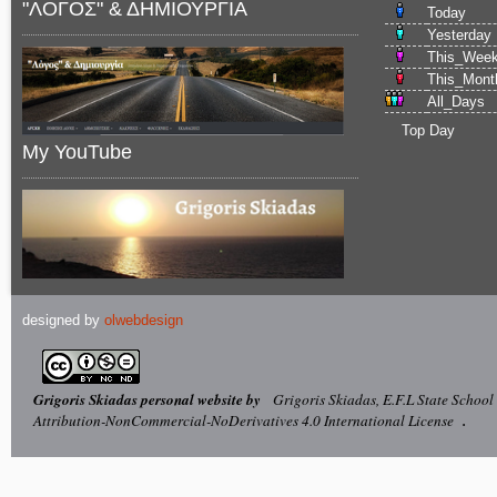
"ΛΟΓΟΣ" & ΔΗΜΙΟΥΡΓΙΑ
Today
Yesterday
This_Wee
This_Mont
All_Days
Top Day
My YouTube
designed by
olwebdesign
Grigoris Skiadas personal website by
Grigoris Skiadas, E.F.L State School
Attribution-NonCommercial-NoDerivatives 4.0 International License
.