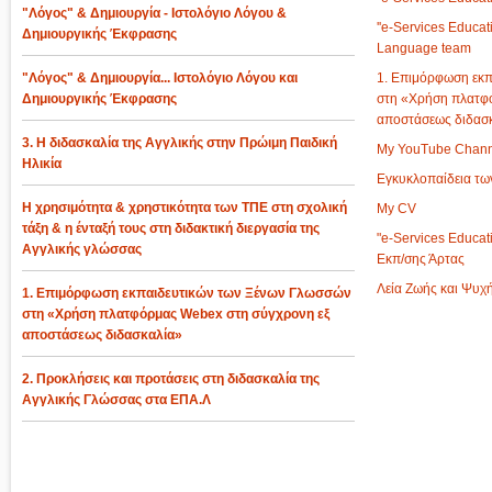
"Λόγος" & Δημιουργία - Ιστολόγιο Λόγου &
''e-Services Educati
Δημιουργικής Έκφρασης
Language team
"Λόγος" & Δημιουργία... Ιστολόγιο Λόγου και
1. Επιμόρφωση εκ
Δημιουργικής Έκφρασης
στη «Χρήση πλατφ
αποστάσεως διδασ
3. Η διδασκαλία της Αγγλικής στην Πρώιμη Παιδική
My YouTube Chan
Ηλικία
Εγκυκλοπαίδεια τ
H χρησιμότητα & χρηστικότητα των ΤΠΕ στη σχολική
My CV
τάξη & η ένταξή τους στη διδακτική διεργασία της
"e-Services Educat
Αγγλικής γλώσσας
Εκπ/σης Άρτας
Λεία Ζωής και Ψυχ
1. Επιμόρφωση εκπαιδευτικών των Ξένων Γλωσσών
στη «Χρήση πλατφόρμας Webex στη σύγχρονη εξ
αποστάσεως διδασκαλία»
2. Προκλήσεις και προτάσεις στη διδασκαλία της
Αγγλικής Γλώσσας στα ΕΠΑ.Λ