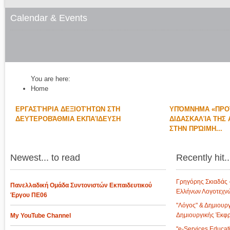
Calendar & Events
You are here:
Home
ΕΡΓΑΣΤΉΡΙΑ ΔΕΞΙΟΤΉΤΩΝ ΣΤΗ
ΥΠΌΜΝΗΜΑ «ΠΡΟΤ
ΔΕΥΤΕΡΟΒΆΘΜΙΑ ΕΚΠΑΊΔΕΥΣΗ
ΔΙΔΑΣΚΑΛΊΑ ΤΗΣ
ΣΤΗΝ ΠΡΏΙΜΗ...
Newest... to read
Recently hit..
Γρηγόρης Σκιαδάς 
Πανελλαδική Ομάδα Συντονιστών Εκπαιδευτικού
Ελλήνων Λογοτεχνών
Έργου ΠΕ06
"Λόγος" & Δημιουργί
Δημιουργικής Έκφ
My YouTube Channel
''e-Services Educati