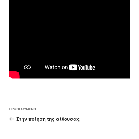
Πλοήγηση
Προηγούμενο
ΠΡΟΗΓΟΎΜΕΝΗ
άρθρων
άρθρο
Στην ποίηση της αίθουσας