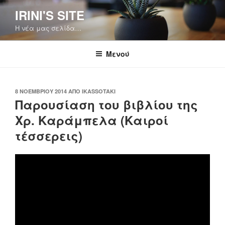
Μετάβαση
IRINI'S SITE
στο
Η νέα μας σελίδα…
περιεχόμενο
Μενού
ΔΗΜΟΣΙΕΎΤΗΚΕ
8 ΝΟΕΜΒΡΊΟΥ 2014
ΑΠΌ
IKASSOTAKI
Παρουσίαση του βιβλίου της
ΣΤΙΣ
Χρ. Καράμπελα (Καιροί
τέσσερεις)