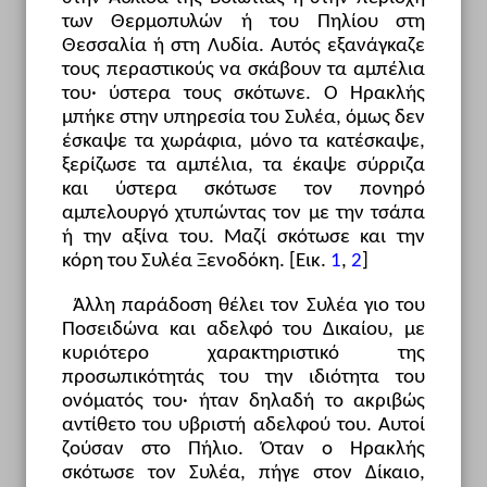
των Θερμοπυλών ή του Πηλίου στη
Θεσσαλία ή στη Λυδία. Αυτός εξανάγκαζε
τους περαστικούς να σκάβουν τα αμπέλια
του· ύστερα τους σκότωνε. Ο Ηρακλής
μπήκε στην υπηρεσία του Συλέα, όμως δεν
έσκαψε τα χωράφια, μόνο τα κατέσκαψε,
ξερίζωσε τα αμπέλια, τα έκαψε σύρριζα
και ύστερα σκότωσε τον πονηρό
αμπελουργό χτυπώντας τον με την τσάπα
ή την αξίνα του. Μαζί σκότωσε και την
κόρη του Συλέα Ξενοδόκη. [Εικ.
1
,
2
]
Άλλη παράδοση θέλει τον Συλέα γιο του
Ποσειδώνα και αδελφό του Δικαίου, με
κυριότερο χαρακτηριστικό της
προσωπικότητάς του την ιδιότητα του
ονόματός του· ήταν δηλαδή το ακριβώς
αντίθετο του υβριστή αδελφού του. Αυτοί
ζούσαν στο Πήλιο. Όταν ο Ηρακλής
σκότωσε τον Συλέα, πήγε στον Δίκαιο,