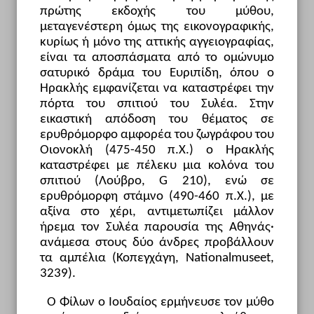
πρώτης εκδοχής του μύθου,
μεταγενέστερη όμως της εικονογραφικής,
κυρίως ή μόνο της αττικής αγγειογραφίας,
είναι τα αποσπάσματα από το ομώνυμο
σατυρικό δράμα του Ευριπίδη, όπου ο
Ηρακλής εμφανίζεται να καταστρέφει την
πόρτα του σπιτιού του Συλέα. Στην
εικαστική απόδοση του θέματος σε
ερυθρόμορφο αμφορέα του ζωγράφου του
Οιονοκλή (475-450 π.Χ.) ο Ηρακλής
καταστρέφει με πέλεκυ μια κολόνα του
σπιτιού (Λούβρο, G 210), ενώ σε
ερυθρόμορφη στάμνο (490-460 π.Χ.), με
αξίνα στο χέρι, αντιμετωπίζει μάλλον
ήρεμα τον Συλέα παρουσία της Αθηνάς·
ανάμεσα στους δύο άνδρες προβάλλουν
τα αμπέλια (Κοπεγχάγη, Nationalmuseet,
3239).
Ο Φίλων ο Ιουδαίος ερμήνευσε τον μύθο