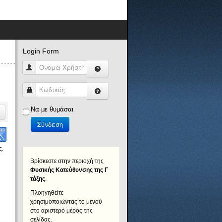
Login Form
Όνομα Χρήστη
Κωδικός
Να με θυμάσαι
Σύνδεση
ς.
Βρίσκεστε στην περιοχή της
Φυσικής Κατεύθυνσης της Γ
τάξης
.
Πλοηγηθείτε
χρησιμοποιώντας το μενού
στο αριστερό μέρος της
σελίδας.