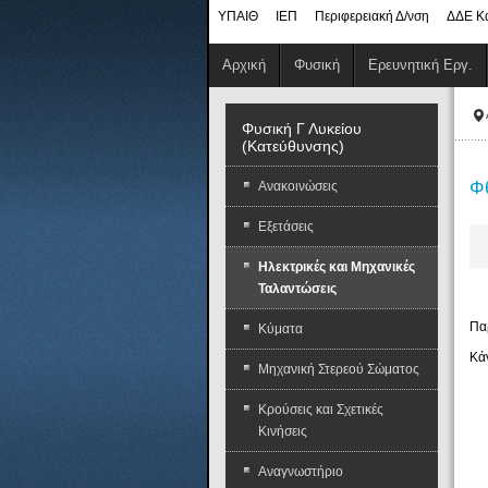
ΥΠΑΙΘ
ΙΕΠ
Περιφερειακή Δ/νση
ΔΔΕ Κ
Αρχική
Φυσική
Ερευνητική Εργ.
Φυσική Γ Λυκείου
(Κατεύθυνσης)
Φ
Ανακοινώσεις
Εξετάσεις
Ηλεκτρικές και Μηχανικές
Ταλαντώσεις
Πα
Κύματα
Κά
Μηχανική Στερεού Σώματος
Κρούσεις και Σχετικές
Κινήσεις
Αναγνωστήριο