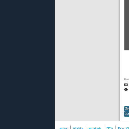
Κατ
Σ
Α
e-sos
AlfaVita
e-paideia
ΠΣΔ
Εκπ. Κ