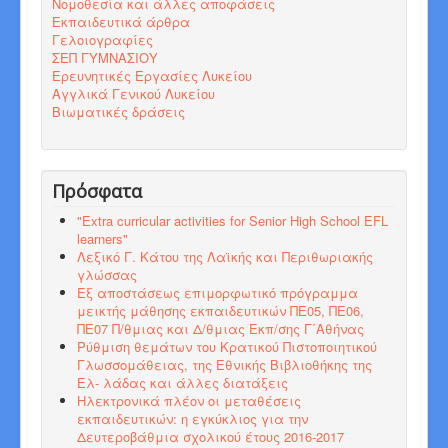
Νομοθεσία και άλλες αποφάσεις
Εκπαιδευτικά άρθρα
Γελοιογραφίες
ΣΕΠ ΓΥΜΝΑΣΙΟΥ
Ερευνητικές Εργασίες Λυκείου
Αγγλικά Γενικού Λυκείου
Βιωματικές δράσεις
Πρόσφατα
"Εxtra curricular activities for Senior High School EFL
learners"
Λεξικό Γ. Κάτου της Λαϊκής και Περιθωριακής
γλώσσας
Εξ αποστάσεως επιμορφωτικό πρόγραμμα
μεικτής μάθησης εκπαιδευτικών ΠΕ05, ΠΕ06,
ΠΕ07 Π/θμιας και Δ/θμιας Εκπ/σης Γ΄Αθήνας
Ρύθμιση θεμάτων του Κρατικού Πιστοποιητικού
Γλωσσομάθειας, της Εθνικής Βιβλιοθήκης της
Ελ- λάδας και άλλες διατάξεις
Ηλεκτρονικά πλέον οι μεταθέσεις
εκπαιδευτικών: η εγκύκλιος για την
Δευτεροβάθμια σχολικού έτους 2016-2017