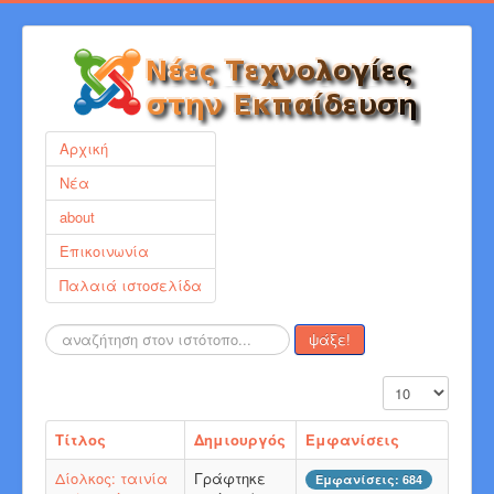
Αρχική
Νέα
about
Επικοινωνία
Παλαιά ιστοσελίδα
Αναζήτηση...
ψάξε!
Εμφάνιση #
Τίτλος
Δημιουργός
Εμφανίσεις
Δίολκος: ταινία
Γράφτηκε
Εμφανίσεις: 684