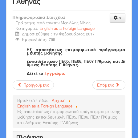
Γ΄Αθήνας
Πληροφοριακά Στοιχεία
Γράφτηκε από τον/την
Μανόλης Νίνος
Κατηγορία:
English as a Foreign Language
Δημοσιεύθηκε : 19 Φεβρουάριος 2017
Εμφανίσεις: 795
Ε
ξ αποστάσεως
επιμορφωτικό πρόγραμμα
μεικτής μάθησης
εκπαιδευτικών ΠΕ05, ΠΕ06, ΠΕ07 Π/θμιας και Δ/
θμιας Εκπ/σης Γ΄Αθήνας.
Δείτε το
έγγραφο.
Προηγούμενο
Επόμενο
Βρίσκεστε εδώ:
Αρχική
English as a Foreign Language
Εξ αποστάσεως επιμορφωτικό πρόγραμμα μεικτής
μάθησης εκπαιδευτικών ΠΕ05, ΠΕ06, ΠΕ07 Π/θμιας
και Δ/θμιας Εκπ/σης Γ΄Αθήνας
Πλοήγηση