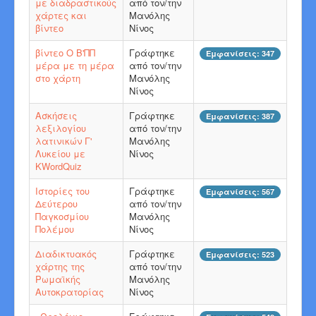
με διαδραστικούς
από τον/την
χάρτες και
Μανόλης
βίντεο
Νίνος
βίντεο Ο Β'ΠΠ
Γράφτηκε
Εμφανίσεις: 347
μέρα με τη μέρα
από τον/την
στο χάρτη
Μανόλης
Νίνος
Ασκήσεις
Γράφτηκε
Εμφανίσεις: 387
λεξιλογίου
από τον/την
λατινικών Γ'
Μανόλης
Λυκείου με
Νίνος
KWordQuiz
Ιστορίες του
Γράφτηκε
Εμφανίσεις: 567
Δεύτερου
από τον/την
Παγκοσμίου
Μανόλης
Πολέμου
Νίνος
Διαδικτυακός
Γράφτηκε
Εμφανίσεις: 523
χάρτης της
από τον/την
Ρωμαϊκής
Μανόλης
Αυτοκρατορίας
Νίνος