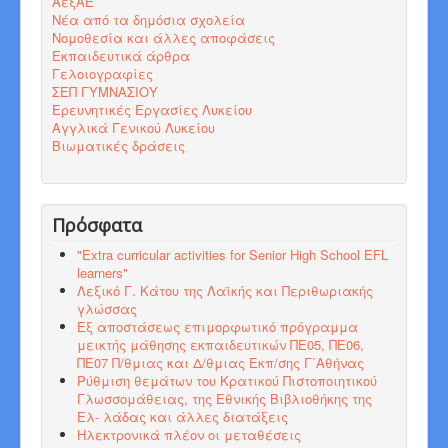
ΑεξΑΕ
Νέα από τα δημόσια σχολεία
Νομοθεσία και άλλες αποφάσεις
Εκπαιδευτικά άρθρα
Γελοιογραφίες
ΣΕΠ ΓΥΜΝΑΣΙΟΥ
Ερευνητικές Εργασίες Λυκείου
Αγγλικά Γενικού Λυκείου
Βιωματικές δράσεις
Πρόσφατα
"Εxtra curricular activities for Senior High School EFL
learners"
Λεξικό Γ. Κάτου της Λαϊκής και Περιθωριακής
γλώσσας
Εξ αποστάσεως επιμορφωτικό πρόγραμμα
μεικτής μάθησης εκπαιδευτικών ΠΕ05, ΠΕ06,
ΠΕ07 Π/θμιας και Δ/θμιας Εκπ/σης Γ΄Αθήνας
Ρύθμιση θεμάτων του Κρατικού Πιστοποιητικού
Γλωσσομάθειας, της Εθνικής Βιβλιοθήκης της
Ελ- λάδας και άλλες διατάξεις
Ηλεκτρονικά πλέον οι μεταθέσεις