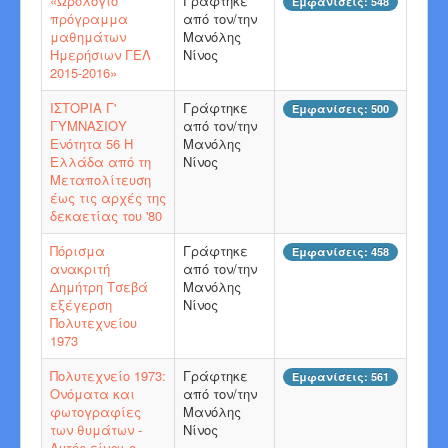
«Ωρολόγιο
Γράφτηκε
Εμφανίσεις: 548
πρόγραμμα
από τον/την
μαθημάτων
Μανόλης
Ημερήσιων ΓΕΛ
Νίνος
2015-2016»
ΙΣΤΟΡΙΑ Γ'
Γράφτηκε
Εμφανίσεις: 500
ΓΥΜΝΑΣΙΟΥ
από τον/την
Ενότητα 56 Η
Μανόλης
Ελλάδα από τη
Νίνος
Μεταπολίτευση
έως τις αρχές της
δεκαετίας του '80
Πόρισμα
Γράφτηκε
Εμφανίσεις: 458
ανακριτή
από τον/την
Δημήτρη Τσεβά
Μανόλης
εξέγερση
Νίνος
Πολυτεχνείου
1973
Πολυτεχνείο 1973:
Γράφτηκε
Εμφανίσεις: 561
Ονόματα και
από τον/την
φωτογραφίες
Μανόλης
των θυμάτων -
Νίνος
Αυτός είναι ο