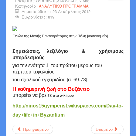
Γράφτηκε από τον/την
Μανόλης Νίνος
Κατηγορία:
ΑΝΑΛΥΤΙΚΟ ΠΡΟΓΡΑΜΜΑ
Δημοσιεύθηκε : 23 Δεκέμβριος 2012
Εμφανίσεις: 819
Ξενών της Μονής Παντοκράτορος στην Πόλη [νοσοκομείο]
Σημειώσεις, λεξιλόγιο &
χρήσιμους
υπερδεσμούς
για την ενότητα 1
του πρώτου μέρους του
πέμπτου κεφαλαίου
του σχολικού εγχειριδίου [σ. 69-73]
Η καθημερινή ζωή στο Βυζάντιο
μπορείτε να βρείτε
στο wιki μου
http://ninos15gymperist.wikispaces.com/Day-to-
day+life+in+Byzantium
Προηγούμενο
Επόμενο