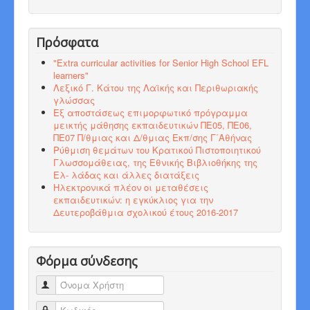
Πρόσφατα
"Εxtra curricular activities for Senior High School EFL
learners"
Λεξικό Γ. Κάτου της Λαϊκής και Περιθωριακής
γλώσσας
Εξ αποστάσεως επιμορφωτικό πρόγραμμα
μεικτής μάθησης εκπαιδευτικών ΠΕ05, ΠΕ06,
ΠΕ07 Π/θμιας και Δ/θμιας Εκπ/σης Γ΄Αθήνας
Ρύθμιση θεμάτων του Κρατικού Πιστοποιητικού
Γλωσσομάθειας, της Εθνικής Βιβλιοθήκης της
Ελ- λάδας και άλλες διατάξεις
Ηλεκτρονικά πλέον οι μεταθέσεις
εκπαιδευτικών: η εγκύκλιος για την
Δευτεροβάθμια σχολικού έτους 2016-2017
Φόρμα σύνδεσης
Όνομα Χρήστη