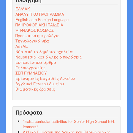
Πλοήγηση
ΕΛ/ΛΑΚ
ΑΝΑΛΥΤΙΚΟ ΠΡΟΓΡΑΜΜΑ
English as a Foreign Language
ΠΛΗΡΟΦΟΡΙΑΚΗ ΠΑΙΔΕΙΑ
ΨΗΦΙΑΚΟΣ ΚΟΣΜΟΣ
Προσωπικό ημερολόγιο
Τεχνολογικά νέα
ΑεξΑΕ
Νέα από τα δημόσια σχολεία
Νομοθεσία και άλλες αποφάσεις
Εκπαιδευτικά άρθρα
Γελοιογραφίες
ΣΕΠ ΓΥΜΝΑΣΙΟΥ
Ερευνητικές Εργασίες Λυκείου
Αγγλικά Γενικού Λυκείου
Βιωματικές δράσεις
Πρόσφατα
"Εxtra curricular activities for Senior High School EFL
learners"
Λεξικό Γ. Κάτου της Λαϊκής και Περιθωριακής