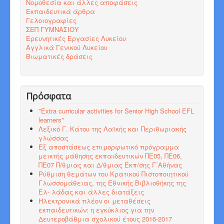
Νομοθεσία και άλλες αποφάσεις
Εκπαιδευτικά άρθρα
Γελοιογραφίες
ΣΕΠ ΓΥΜΝΑΣΙΟΥ
Ερευνητικές Εργασίες Λυκείου
Αγγλικά Γενικού Λυκείου
Βιωματικές δράσεις
Πρόσφατα
"Εxtra curricular activities for Senior High School EFL
learners"
Λεξικό Γ. Κάτου της Λαϊκής και Περιθωριακής
γλώσσας
Εξ αποστάσεως επιμορφωτικό πρόγραμμα
μεικτής μάθησης εκπαιδευτικών ΠΕ05, ΠΕ06,
ΠΕ07 Π/θμιας και Δ/θμιας Εκπ/σης Γ΄Αθήνας
Ρύθμιση θεμάτων του Κρατικού Πιστοποιητικού
Γλωσσομάθειας, της Εθνικής Βιβλιοθήκης της
Ελ- λάδας και άλλες διατάξεις
Ηλεκτρονικά πλέον οι μεταθέσεις
εκπαιδευτικών: η εγκύκλιος για την
Δευτεροβάθμια σχολικού έτους 2016-2017