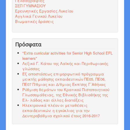
Γελοιογραφίες
ΣΕΠ ΓΥΜΝΑΣΙΟΥ
Ερευνητικές Εργασίες Λυκείου
Αγγλικά Γενικού Λυκείου
Βιωματικές δράσεις
Πρόσφατα
"Εxtra curricular activities for Senior High School EFL
learners"
Λεξικό Γ. Κάτου της Λαϊκής και Περιθωριακής
γλώσσας
Εξ αποστάσεως επιμορφωτικό πρόγραμμα
μεικτής μάθησης εκπαιδευτικών ΠΕ05, ΠΕ06,
ΠΕ07 Π/θμιας και Δ/θμιας Εκπ/σης Γ΄Αθήνας
Ρύθμιση θεμάτων του Κρατικού Πιστοποιητικού
Γλωσσομάθειας, της Εθνικής Βιβλιοθήκης της
Ελ- λάδας και άλλες διατάξεις
Ηλεκτρονικά πλέον οι μεταθέσεις
εκπαιδευτικών: η εγκύκλιος για την
Δευτεροβάθμια σχολικού έτους 2016-2017