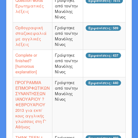
Question words
Γράφτηκε
Εμφανίσεις: 1615
Ερωτηματικές
από τον/την
λέξεις
Μανόλης
Νίνος
Ορθογραφική
Γράφτηκε
Εμφανίσεις: 589
σπαζοκεφαλιά
από τον/την
με αγγλικές
Μανόλης
λέξεις
Νίνος
Complete or
Γράφτηκε
Εμφανίσεις: 437
finished?
από τον/την
[humorous
Μανόλης
explanation]
Νίνος
ΠΡΟΓΡΑΜΜΑ
Γράφτηκε
Εμφανίσεις: 440
ΕΠΙΜΟΡΦΩΤΙΚΩΝ
από τον/την
ΣΥΝΑΝΤΗΣΕΩΝ
Μανόλης
ΙΑΝΟΥΑΡΙΟΥ ?
Νίνος
ΦΕΒΡΟΥΑΡΙΟΥ
2013 για εκπ/
κους αγγλικής
γλώσσας στη Γ'
Αθήνας
THINK TEEN 1
Γράφτηκε
Εμφανίσεις: 492