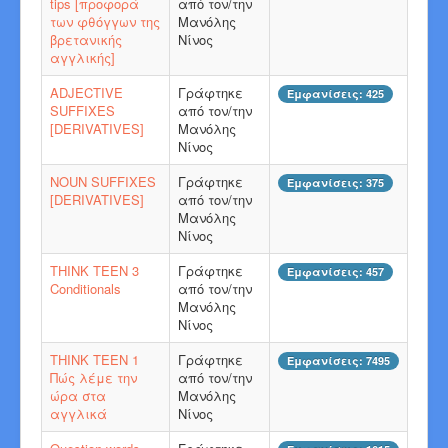
tips [προφορά
από τον/την
των φθόγγων της
Μανόλης
βρετανικής
Νίνος
αγγλικής]
ADJECTIVE
Γράφτηκε
Εμφανίσεις: 425
SUFFIXES
από τον/την
[DERIVATIVES]
Μανόλης
Νίνος
NOUN SUFFIXES
Γράφτηκε
Εμφανίσεις: 375
[DERIVATIVES]
από τον/την
Μανόλης
Νίνος
THINK TEEN 3
Γράφτηκε
Εμφανίσεις: 457
Conditionals
από τον/την
Μανόλης
Νίνος
THINK TEEN 1
Γράφτηκε
Εμφανίσεις: 7495
Πώς λέμε την
από τον/την
ώρα στα
Μανόλης
αγγλικά
Νίνος