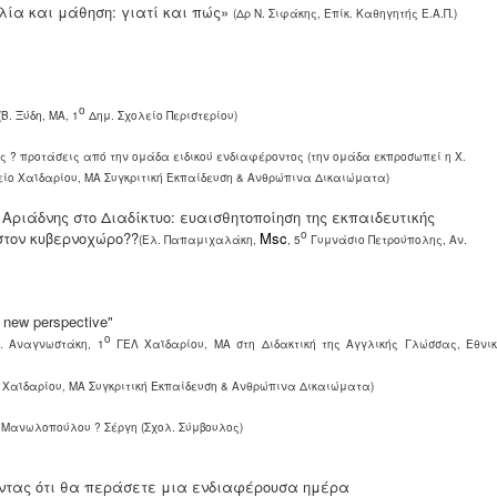
ία και μάθηση: γιατί και πώς»
(Δρ Ν. Σιφάκης, Επίκ. Καθηγητής Ε.Α.Π.)
ο
(
Β
.
Ξύδη
,
ΜΑ
, 1
Δημ
.
Σχολείο
Περιστερίου
)
ς ? προτάσεις από την ομάδα ειδικού ενδιαφέροντος (την ομάδα εκπροσωπεί η Χ.
ίο Χαϊδαρίου, ΜΑ Συγκριτική Εκπαίδευση & Ανθρώπινα Δικαιώματα)
 Αριάδνης στο Διαδίκτυο: ευαισθητοποίηση της εκπαιδευτικής
ο
στον κυβερνοχώρο??
Msc
(Ελ. Παπαμιχαλάκη,
, 5
Γυμνάσιο Πετρούπολης, Αν.
a new perspective
"
ο
. Αναγνωστάκη, 1
ΓΕΛ Χαϊδαρίου, ΜΑ στη Διδακτική της Αγγλικής Γλώσσας, Εθνι
 Χαϊδαρίου, ΜΑ Συγκριτική Εκπαίδευση & Ανθρώπινα Δικαιώματα)
 Μανωλοπούλου ? Σέργη (Σχολ. Σύμβουλος)
οντας ότι θα περάσετε μια ενδιαφέρουσα ημέρα