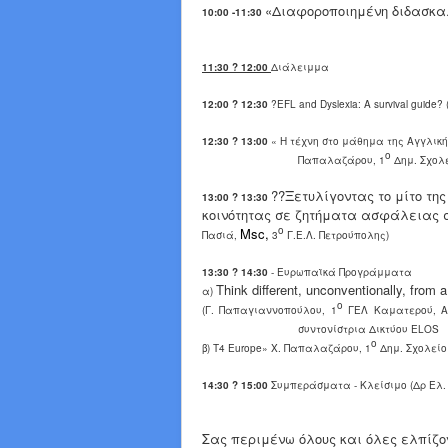
«Διαφοροποιημένη διδασκαλ
10:00 -11:30
11:30 ? 12:00
Διάλειμμα
12:00 ? 12:30
?
EFL
and
Dyslexia
:
A
survival
guide
? 
12:30 ? 13:00
« Η τέχνη στο μάθημα της Αγγλική
ο
Παπαλαζάρου, 1
Δημ. Σχολε
??Ξετυλίγοντας το μίτο της
13:00 ? 13:30
κοινότητας σε ζητήματα ασφάλειας 
ο
Msc,
Πασιά,
3
Γ.Ε.Λ. Πετρούπολης)
13:30 ? 14:30
-
Ευρωπαϊκά
Προγράμματα
Think different, unconventionally, from 
α
)
ο
(Γ. Παπαγιαννοπούλου, 1
ΓΕΛ Καματερού, Α
συντονίστρια Δικτύου ELOS
ο
β)
T
4
Europe
» Χ. Παπαλαζάρου, 1
Δημ. Σχολείο
14:
3
0 ? 15:00
Συμπεράσματα - Κλείσιμο (Δρ Ελ.
Σας περιμένω όλους και όλες ελπίζ