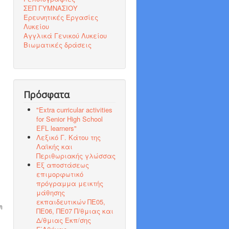
ΣΕΠ ΓΥΜΝΑΣΙΟΥ
Ερευνητικές Εργασίες
Λυκείου
Αγγλικά Γενικού Λυκείου
Βιωματικές δράσεις
Πρόσφατα
"Εxtra curricular activities
for Senior High School
EFL learners"
Λεξικό Γ. Κάτου της
Λαϊκής και
Περιθωριακής γλώσσας
Εξ αποστάσεως
επιμορφωτικό
πρόγραμμα μεικτής
μάθησης
εκπαιδευτικών ΠΕ05,
η
ΠΕ06, ΠΕ07 Π/θμιας και
Δ/θμιας Εκπ/σης