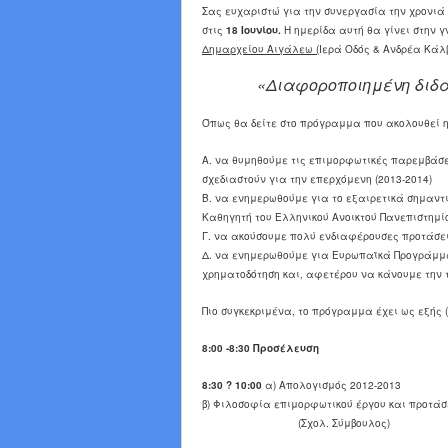
Σας ευχαριστώ για την συνεργασία την χρονιά
στις
18 Ιουνίου.
Η ημερίδα αυτή θα γίνει στην 
Δημαρχείου Αιγάλεω (
Ιερά Οδός & Ανδρέα Κάλβ
«Διαφοροποιημένη διδα
Όπως θα δείτε στο πρόγραμμα που ακολουθεί η
Α. να θυμηθούμε τις επιμορφωτικές παρεμβάσε
σχεδιαστούν για την επερχόμενη (2013-2014)
Β. να ενημερωθούμε για το εξαιρετικά σημαντ
Καθηγητή του Ελληνικού Ανοικτού Πανεπιστημίου
Γ. να ακούσουμε πολύ ενδιαφέρουσες προτάσει
Δ. να ενημερωθούμε για Ευρωπαϊκά Προγράμμ
χρηματοδότηση και, αφετέρου να κάνουμε την 
Πιο συγκεκριμένα, το πρόγραμμα έχει ως εξής
8:00 -8:30
Προσέλευση
8:30 ? 10:00
α) Απολογισμός 2012-2013
β) Φιλοσοφία επιμορφωτικού έργου και προτάσ
(
Σχολ
.
Σύμβουλος
)