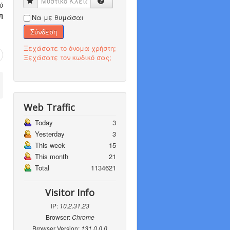
Μυστικό Κλειδί
ύ
η
Να με θυμάσαι
Σύνδεση
Ξεχάσατε το όνομα χρήστη;
Ξεχάσατε τον κωδικό σας;
Web Traffic
Today
3
Yesterday
3
This week
15
This month
21
Total
1134621
Visitor Info
IP:
10.2.31.23
Browser:
Chrome
Browser Version:
131.0.0.0