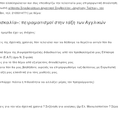
 που ολοκληρώνεται και σας υπενθυμίζω την τελευταία μας επιμορφωτική συνάντηση
γνωστή
αίθουσα Συνεδριάσεων Δημοτικού Συμβουλίου «Δημήτρης Τρέπας» του
ου, τηλ: 2105314771) με θέμα:
σκαλία»: πειραματισμοί στην τάξη των Αγγλικών
 ημερίδα έχει ως στόχους:
ις της σχολικής χρονιάς που τελειώνει και να θέσουμε τα θεμέλια αυτών που θα
ικό θέμα της
διαφοροποιημένης διδασκαλίας
από τον προσκεκλημένο μας Επίκουρο
 (Ε.Α.Π.) Δρα Ν. Σιφάκη
ς για το ίδιο θέμα από εξαίρετους συναδέλφους μας
ατα που θα μας βοηθήσουν, αφενός να επιμορφωθούμε ταξιδεύοντας με Ευρωπαϊκή
τάξη μας ελκυστική για τους μαθητές μας.
 (υπάρχει πάντα η πιθανότητα να αλλάξει μέρος του προγράμματος)
εις για την νέα σχολική χρονιά ? Συζήτηση για ανάγκες (Δρ Ελ. Μανωλοπούλου
?
Σέργ